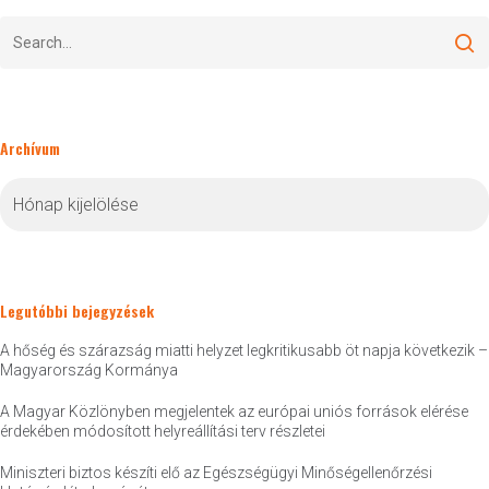
Archívum
Archívum
Legutóbbi bejegyzések
A hőség és szárazság miatti helyzet legkritikusabb öt napja következik –
Magyarország Kormánya
A Magyar Közlönyben megjelentek az európai uniós források elérése
érdekében módosított helyreállítási terv részletei
Miniszteri biztos készíti elő az Egészségügyi Minőségellenőrzési