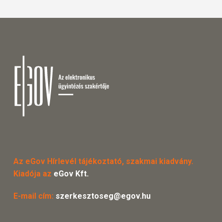
Az eGov Hírlevél tájékoztató, szakmai kiadvány.
Kiadója az
eGov Kft.
E-mail cím:
szerkesztoseg@egov.hu