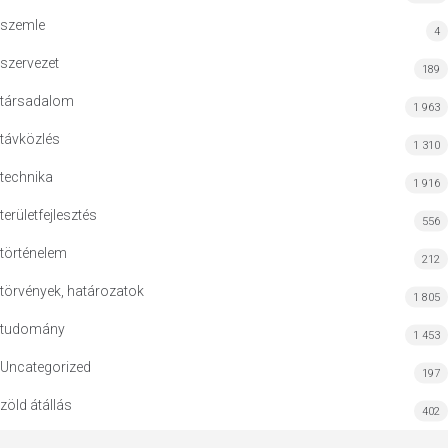
szemle
4
szervezet
189
társadalom
1 963
távközlés
1 310
technika
1 916
területfejlesztés
556
történelem
212
törvények, határozatok
1 805
tudomány
1 453
Uncategorized
197
zöld átállás
402