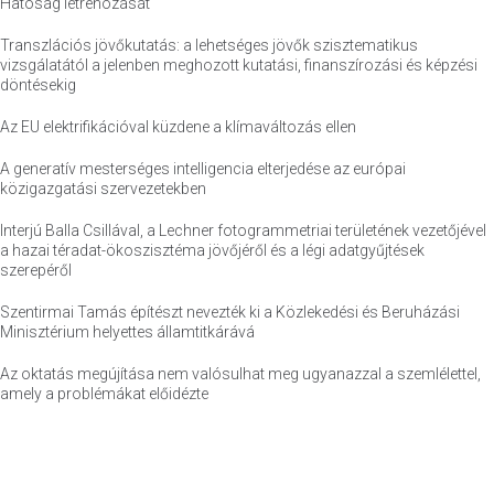
Hatóság létrehozását
Transzlációs jövőkutatás: a lehetséges jövők szisztematikus
vizsgálatától a jelenben meghozott kutatási, finanszírozási és képzési
döntésekig
Az EU elektrifikációval küzdene a klímaváltozás ellen
A generatív mesterséges intelligencia elterjedése az európai
közigazgatási szervezetekben
Interjú Balla Csillával, a Lechner fotogrammetriai területének vezetőjével
a hazai téradat-ökoszisztéma jövőjéről és a légi adatgyűjtések
szerepéről
Szentirmai Tamás építészt nevezték ki a Közlekedési és Beruházási
Minisztérium helyettes államtitkárává
Az oktatás megújítása nem valósulhat meg ugyanazzal a szemlélettel,
amely a problémákat előidézte