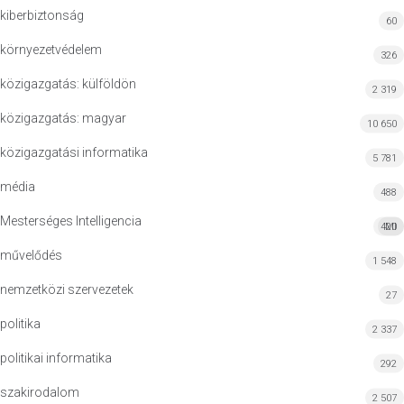
kiberbiztonság
60
környezetvédelem
326
közigazgatás: külföldön
2 319
közigazgatás: magyar
10 650
közigazgatási informatika
5 781
média
488
Mesterséges Intelligencia
420
MI
művelődés
1 548
nemzetközi szervezetek
27
politika
2 337
politikai informatika
292
szakirodalom
2 507