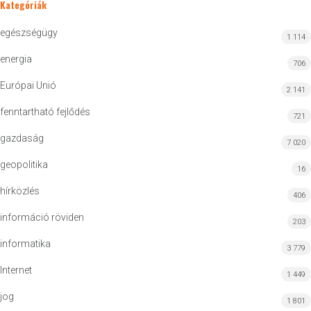
Kategóriák
egészségügy
1 114
energia
706
Európai Unió
2 141
fenntartható fejlődés
721
gazdaság
7 020
geopolitika
16
hírközlés
406
információ röviden
203
informatika
3 779
Internet
1 449
jog
1 801