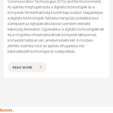
Communication Technologies (ICTs) and the Environment).
Az ajánlás megfogalmazta a digitális technológiák és a
környezeti fenntarthatóság közötti kapcsolatot. Napjainkban
a digitális technológiák fejlődése hangsúlyozottabbá teszi
szerepüket az éghajlatváltozással szembeni ellenálló
képesség elérésében. Ugyanakkor a digitális technológiáknak
és a mögöttes infrastruktúráknak környezeti lábnyomuk,
környezeti hatásuk van, amelyet kezelni kell. A mostani
jelentés számba veszi az ajánlás elfogadása óta
bekövetkezett technológiai és szakpolitikai...
READ MORE
Keresés..