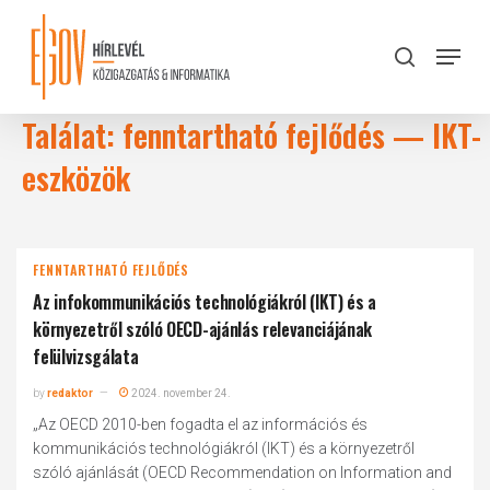
Skip
to
Menu
search
main
Close
content
Menu
Találat: fenntartható fejlődés — IKT-
eszközök
FENNTARTHATÓ FEJLŐDÉS
Az infokommunikációs technológiákról (IKT) és a
környezetről szóló OECD-ajánlás relevanciájának
felülvizsgálata
by
redaktor
2024. november 24.
„Az OECD 2010-ben fogadta el az információs és
kommunikációs technológiákról (IKT) és a környezetről
szóló ajánlását (OECD Recommendation on Information and