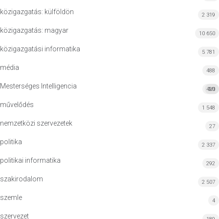
közigazgatás: külföldön
2 319
közigazgatás: magyar
10 650
közigazgatási informatika
5 781
média
488
Mesterséges Intelligencia
420
MI
művelődés
1 548
nemzetközi szervezetek
27
politika
2 337
politikai informatika
292
szakirodalom
2 507
szemle
4
szervezet