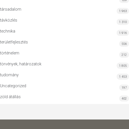
189
társadalom
1 963
távközlés
1 310
technika
1 916
területfejlesztés
556
történelem
212
törvények, határozatok
1 805
tudomány
1 453
Uncategorized
197
zöld átállás
402