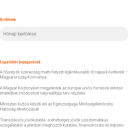
Archívum
Archívum
Legutóbbi bejegyzések
A hőség és szárazság miatti helyzet legkritikusabb öt napja következik –
Magyarország Kormánya
A Magyar Közlönyben megjelentek az európai uniós források elérése
érdekében módosított helyreállítási terv részletei
Miniszteri biztos készíti elő az Egészségügyi Minőségellenőrzési
Hatóság létrehozását
Transzlációs jövőkutatás: a lehetséges jövők szisztematikus
vizsgálatától a jelenben meghozott kutatási, finanszírozási és képzési