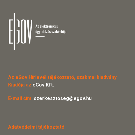
Az eGov Hírlevél tájékoztató, szakmai kiadvány.
Kiadója az
eGov Kft.
E-mail cím:
szerkesztoseg@egov.hu
Adatvédelmi tájékoztató