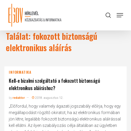
Skip
to
Menu
search
main
Close
content
Menu
Találat: fokozott biztonságú
elektronikus aláírás
INFORMATIKA
Kell-e bizalmi szolgáltató a fokozott biztonságú
elektronikus aláíráshoz?
by
redaktor
2018. augusztus 12.
„Előfordul, hogy valamely ágazati jogszabály előírja, hogy egy
megállapodást rögzítő okiratot, ha az elektronikus formában
jön létre, legalább fokozott biztonságú elektronikus aláírással
kell ellátni. Az ilyen szabályozás célja általában az ügyletben