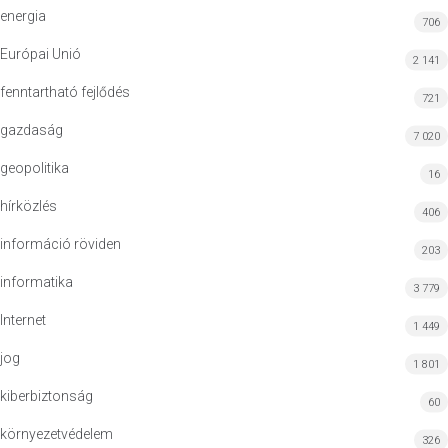
energia
706
Európai Unió
2 141
fenntartható fejlődés
721
gazdaság
7 020
geopolitika
16
hírközlés
406
információ röviden
203
informatika
3 779
Internet
1 449
jog
1 801
kiberbiztonság
60
környezetvédelem
326