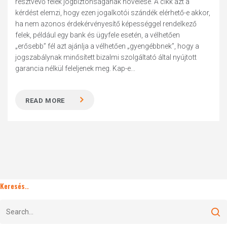
résztvevő felek jogbiztonságának növelése. A cikk azt a
kérdést elemzi, hogy ezen jogalkotói szándék elérhető-e akkor,
ha nem azonos érdekérvényesítő képességgel rendelkező
felek, például egy bank és ügyfele esetén, a vélhetően
„erősebb” fél azt ajánlja a vélhetően „gyengébbnek”, hogy a
jogszabálynak minősített bizalmi szolgáltató által nyújtott
garancia nélkül feleljenek meg. Kap-e...
READ MORE
Keresés..