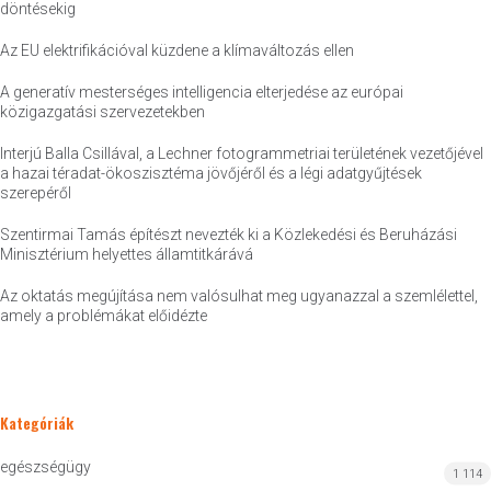
döntésekig
Az EU elektrifikációval küzdene a klímaváltozás ellen
A generatív mesterséges intelligencia elterjedése az európai
közigazgatási szervezetekben
Interjú Balla Csillával, a Lechner fotogrammetriai területének vezetőjével
a hazai téradat-ökoszisztéma jövőjéről és a légi adatgyűjtések
szerepéről
Szentirmai Tamás építészt nevezték ki a Közlekedési és Beruházási
Minisztérium helyettes államtitkárává
Az oktatás megújítása nem valósulhat meg ugyanazzal a szemlélettel,
amely a problémákat előidézte
Kategóriák
egészségügy
1 114