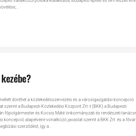
zepes vállalkozói politika kialakítása, Budapest épített és természeti ért
velése,...
s kezébe?
mellett dönthet a közlekedésszervezési és a városigazgatási koncepció
slat szerint a Budapesti Közlekedési Központ Zrt.-t (BKK) a Budapesti
tván főpolgármester és Kocsis Máté önkormányzati és rendészeti tanács
i koncepció alapelveire vonatkozó javaslat szerint a BKK Zrt. és a fővá
gbízási szerződést, így a...