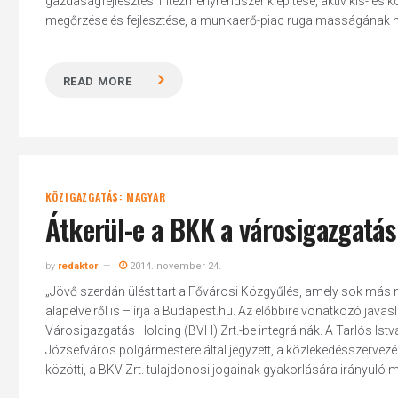
gazdaságfejlesztési intézményrendszer kiépítése, aktív kis- és kö
megőrzése és fejlesztése, a munkaerő-piac rugalmasságának nö
READ MORE
Hit enter to search or ESC to close
KÖZIGAZGATÁS: MAGYAR
Átkerül-e a BKK a városigazgatá
by
redaktor
2014. november 24.
„Jövő szerdán ülést tart a Fővárosi Közgyűlés, amely sok más 
alapelveiről is – írja a Budapest.hu. Az előbbire vonatkozó java
Városigazgatás Holding (BVH) Zrt.-be integrálnák. A Tarlós Is
Józsefváros polgármestere által jegyzett, a közlekedésszervezés
közötti, a BKV Zrt. tulajdonosi jogainak gyakorlására irányuló me