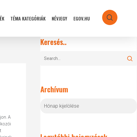
ÉK
TÉMA KATEGÓRIÁK
NÉVJEGY
EGOV.HU
search
Keresés..
Archívum
Archívum
jon. A
lkozói
t
Legutóbbi bejegyzések