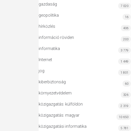
gazdaság
7 020
geopolitika
16
hírközlés
406
információ röviden
203
informatika
3 779
Internet
1 449
jog
1 801
kiberbiztonság
60
környezetvédelem
326
közigazgatás: külföldön
2 319
közigazgatás: magyar
10 650
közigazgatási informatika
5 781