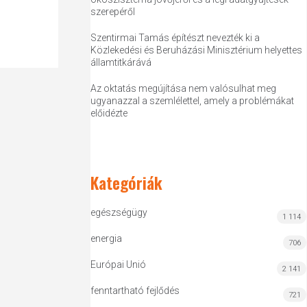
szerepéről
Szentirmai Tamás építészt nevezték ki a
Közlekedési és Beruházási Minisztérium helyettes
államtitkárává
Az oktatás megújítása nem valósulhat meg
ugyanazzal a szemlélettel, amely a problémákat
előidézte
Kategóriák
egészségügy
1 114
energia
706
Európai Unió
2 141
fenntartható fejlődés
721