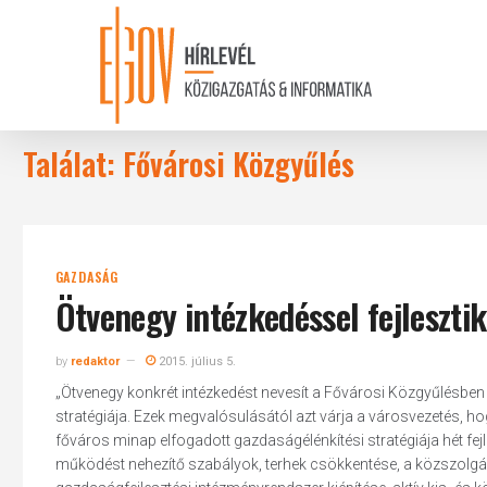
Skip
to
main
content
Találat: Fővárosi Közgyűlés
GAZDASÁG
Ötvenegy intézkedéssel fejleszti
by
redaktor
2015. július 5.
„Ötvenegy konkrét intézkedést nevesít a Fővárosi Közgyűlésbe
stratégiája. Ezek megvalósulásától azt várja a városvezetés, h
főváros minap elfogadott gazdaságélénkítési stratégiája hét fejle
működést nehezítő szabályok, terhek csökkentése, a közszolg