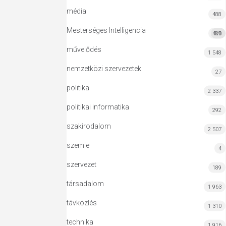
média
488
Mesterséges Intelligencia
420
MI
művelődés
1 548
nemzetközi szervezetek
27
politika
2 337
politikai informatika
292
szakirodalom
2 507
szemle
4
szervezet
189
társadalom
1 963
távközlés
1 310
technika
1 916