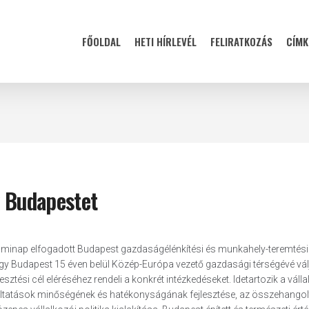
FŐOLDAL
HETI HÍRLEVÉL
FELIRATKOZÁS
CÍMK
k Budapestet
n minap elfogadott Budapest gazdaságélénkítési és munkahely-teremtési
ogy Budapest 15 éven belül Közép-Európa vezető gazdasági térségévé vál
sztési cél eléréséhez rendeli a konkrét intézkedéseket. Idetartozik a válla
áltatások minőségének és hatékonyságának fejlesztése, az összehangol