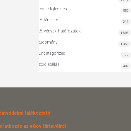
területfejlesztés
556
történelem
212
törvények, határozatok
1 805
tudomány
1 453
Uncategorized
197
zöld átállás
402
datvédelmi tájékoztató
eiratkozás az eGov Hírlevélről