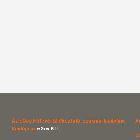
Az eGov Hírlevél tájékoztató, szakmai kiadvány.
A
Kiadója az
eGov Kft.
L