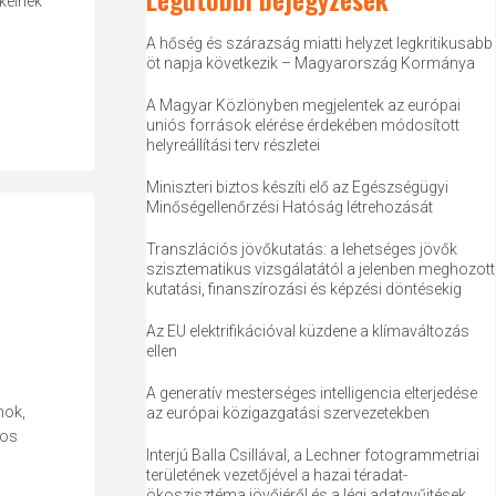
ékeinek
A hőség és szárazság miatti helyzet legkritikusabb
öt napja következik – Magyarország Kormánya
A Magyar Közlönyben megjelentek az európai
uniós források elérése érdekében módosított
helyreállítási terv részletei
Miniszteri biztos készíti elő az Egészségügyi
Minőségellenőrzési Hatóság létrehozását
Transzlációs jövőkutatás: a lehetséges jövők
szisztematikus vizsgálatától a jelenben meghozott
kutatási, finanszírozási és képzési döntésekig
Az EU elektrifikációval küzdene a klímaváltozás
ellen
A generatív mesterséges intelligencia elterjedése
nok,
az európai közigazgatási szervezetekben
ros
Interjú Balla Csillával, a Lechner fotogrammetriai
területének vezetőjével a hazai téradat-
ökoszisztéma jövőjéről és a légi adatgyűjtések