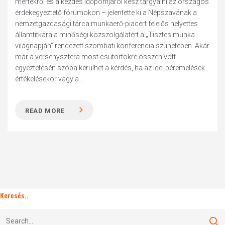
mértékről és a kezdés időpontjáról kész tárgyalni az országos
érdekegyeztető fórumokon – jelentette ki a Népszavának a
nemzetgazdasági tárca munkaerő-piacért felelős helyettes
államtitkára a minőségi közszolgálatért a „Tisztes munka
világnapján” rendezett szombati konferencia szünetében. Akár
már a versenyszféra most csütörtökre összehívott
egyeztetésén szóba kerülhet a kérdés, ha az idei béremelések
értékelésekor vagy a...
READ MORE
Keresés..