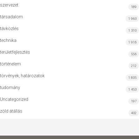
szervezet
189
társadalom
1 963
távközlés
1 310
technika
1 916
területfejlesztés
556
történelem
212
törvények, határozatok
1 805
tudomány
1 453
Uncategorized
197
zöld átállás
402