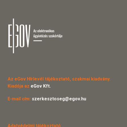
Az eGov Hírlevél tájékoztató, szakmai kiadvány.
Kiadója az
eGov Kft.
E-mail cím:
szerkesztoseg@egov.hu
Adatvédelmi tájékoztató