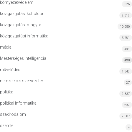
környezetvédelem
326
közigazgatás: külföldön
2 319
közigazgatás: magyar
10 650
közigazgatási informatika
5 781
média
488
Mesterséges Intelligencia
420
MI
művelődés
1 548
nemzetközi szervezetek
27
politika
2 337
politikai informatika
292
szakirodalom
2 507
szemle
4