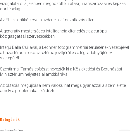
vizsgálatától a jelenben meghozott kutatási, finanszírozási és képzési
döntésekig
Az EU elektrifikációval küzdene a klímaváltozás ellen
A generatív mesterséges intelligencia elterjedése az európai
közigazgatási szervezetekben
Interjú Balla Csillával, a Lechner fotogrammetriai területének vezetőjével
a hazai téradat-ökoszisztéma jövőjéről és a légi adatgyűjtések
szerepéről
Szentirmai Tamás építészt nevezték ki a Közlekedési és Beruházási
Minisztérium helyettes államtitkárává
Az oktatás megújítása nem valósulhat meg ugyanazzal a szemlélettel,
amely a problémákat előidézte
Kategóriák