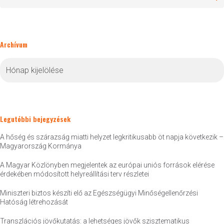
Archívum
Archívum
Legutóbbi bejegyzések
A hőség és szárazság miatti helyzet legkritikusabb öt napja következik –
Magyarország Kormánya
A Magyar Közlönyben megjelentek az európai uniós források elérése
érdekében módosított helyreállítási terv részletei
Miniszteri biztos készíti elő az Egészségügyi Minőségellenőrzési
Hatóság létrehozását
Transzlációs jövőkutatás: a lehetséges jövők szisztematikus