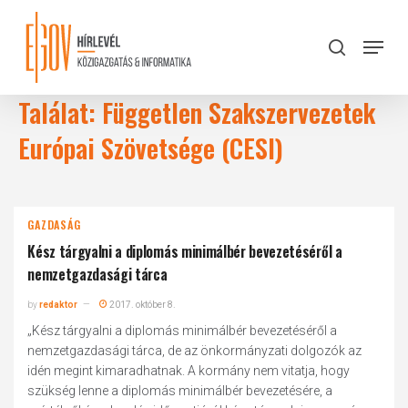
Skip
to
Menu
search
main
Close
content
Menu
Találat: Független Szakszervezetek
Európai Szövetsége (CESI)
GAZDASÁG
Kész tárgyalni a diplomás minimálbér bevezetéséről a
nemzetgazdasági tárca
by
redaktor
2017. október 8.
„Kész tárgyalni a diplomás minimálbér bevezetéséről a
nemzetgazdasági tárca, de az önkormányzati dolgozók az
idén megint kimaradhatnak. A kormány nem vitatja, hogy
szükség lenne a diplomás minimálbér bevezetésére, a