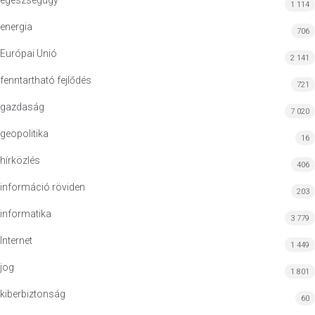
egészségügy
1 114
energia
706
Európai Unió
2 141
fenntartható fejlődés
721
gazdaság
7 020
geopolitika
16
hírközlés
406
információ röviden
203
informatika
3 779
Internet
1 449
jog
1 801
kiberbiztonság
60