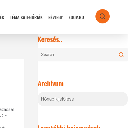
ÉK
TÉMA KATEGÓRIÁK
NÉVJEGY
EGOV.HU
search
Keresés..
Archívum
Archívum
házással
A GE
Legutóbbi bejegyzések