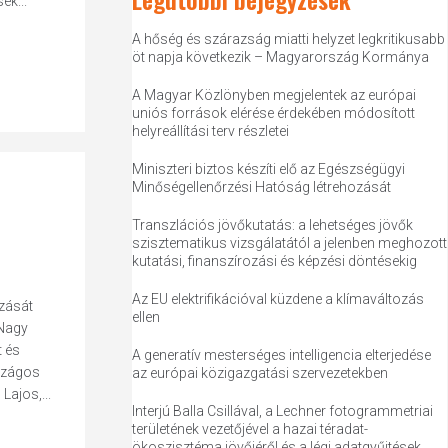
ek...
A hőség és szárazság miatti helyzet legkritikusabb
öt napja következik – Magyarország Kormánya
A Magyar Közlönyben megjelentek az európai
uniós források elérése érdekében módosított
helyreállítási terv részletei
Miniszteri biztos készíti elő az Egészségügyi
Minőségellenőrzési Hatóság létrehozását
Transzlációs jövőkutatás: a lehetséges jövők
szisztematikus vizsgálatától a jelenben meghozott
kutatási, finanszírozási és képzési döntésekig
Az EU elektrifikációval küzdene a klímaváltozás
ozását
ellen
-Nagy
t és
A generatív mesterséges intelligencia elterjedése
szágos
az európai közigazgatási szervezetekben
Lajos,...
Interjú Balla Csillával, a Lechner fotogrammetriai
területének vezetőjével a hazai téradat-
ökoszisztéma jövőjéről és a légi adatgyűjtések