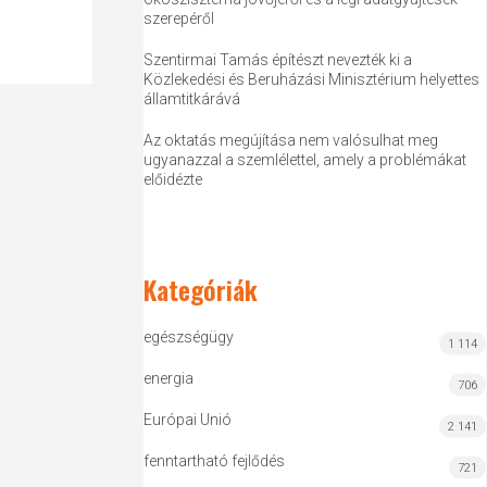
szerepéről
Szentirmai Tamás építészt nevezték ki a
Közlekedési és Beruházási Minisztérium helyettes
államtitkárává
Az oktatás megújítása nem valósulhat meg
ugyanazzal a szemlélettel, amely a problémákat
előidézte
Kategóriák
egészségügy
1 114
energia
706
Európai Unió
2 141
fenntartható fejlődés
721