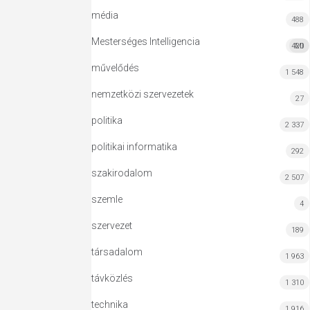
média
488
Mesterséges Intelligencia
420
MI
művelődés
1 548
nemzetközi szervezetek
27
politika
2 337
politikai informatika
292
szakirodalom
2 507
szemle
4
szervezet
189
társadalom
1 963
távközlés
1 310
technika
1 916