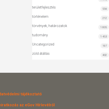
területfejlesztés
556
történelem
212
törvények, határozatok
1 805
tudomány
1 453
Uncategorized
197
zöld átállás
402
datvédelmi tájékoztató
eiratkozás az eGov Hírlevélről