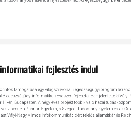
ják a tudományos hátteret a fejlesztésekhez. Az egészségügyi berendezés
nformatikai fejlesztés indul
rd forintos támogatása egy világszínvonalú egészségügyi program létreh
egészségügyi informatikai rendszert fejlesztenek – jelentette ki Vályi
 11-én, Budapesten. A négy éves projekt több kiváló hazai tudásközpon
zt vesz benne a Pannon Egyetem, a Szegedi Tudományegyetem és az Or
ást Vályi-Nagy Vilmos infokommunikációért felelős államtitkár és Reich 