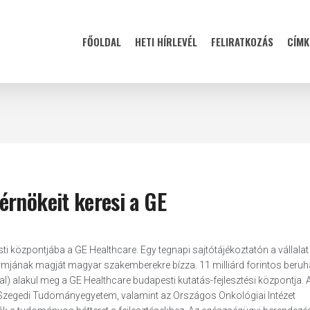
FŐOLDAL
HETI HÍRLEVÉL
FELIRATKOZÁS
CÍMK
érnökeit keresi a GE
ti központjába a GE Healthcare. Egy tegnapi sajtótájékoztatón a vállalat
ormjának magját magyar szakemberekre bízza. 11 milliárd forintos beru
ssal) alakul meg a GE Healthcare budapesti kutatás-fejlesztési központja. 
 a Szegedi Tudományegyetem, valamint az Országos Onkológiai Intézet