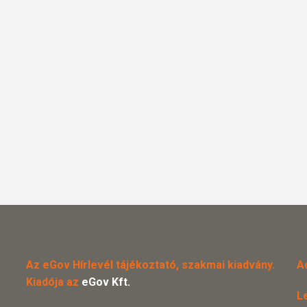
Az eGov Hírlevél tájékoztató, szakmai kiadvány.
A
Kiadója az
eGov Kft.
L