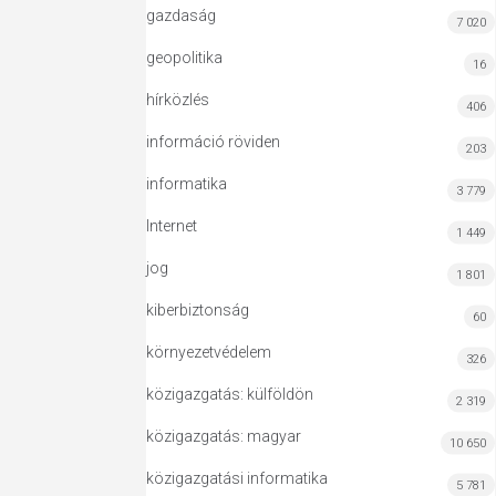
gazdaság
7 020
geopolitika
16
hírközlés
406
információ röviden
203
informatika
3 779
Internet
1 449
jog
1 801
kiberbiztonság
60
környezetvédelem
326
közigazgatás: külföldön
2 319
közigazgatás: magyar
10 650
közigazgatási informatika
5 781