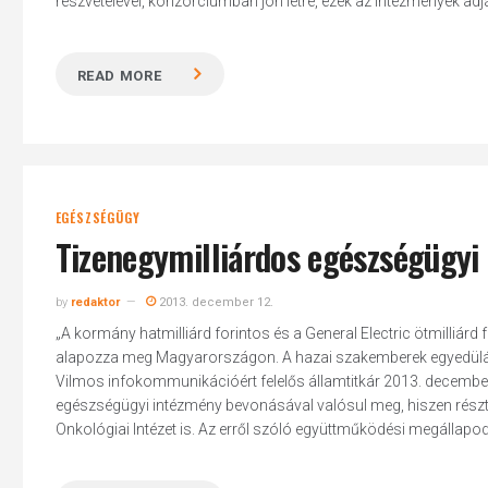
részvételével, konzorciumban jön létre, ezek az intézmények ad
READ MORE
Hit enter to search or ESC to close
EGÉSZSÉGÜGY
Tizenegymilliárdos egészségügyi i
by
redaktor
2013. december 12.
„A kormány hatmilliárd forintos és a General Electric ötmilliá
alapozza meg Magyarországon. A hazai szakemberek egyedülálló 
Vilmos infokommunikációért felelős államtitkár 2013. december
egészségügyi intézmény bevonásával valósul meg, hiszen rés
Onkológiai Intézet is. Az erről szóló együttműködési megállapod