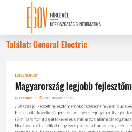
Skip
to
main
content
Találat: General Electric
EGÉSZSÉGÜGY
Magyarország legjobb fejlesztőm
by
redaktor
2013. december 15.
„Kétszáz jól képzett fejlesztőmérnököt szeretne felvenni budapes
bejelentette, következő generációs egészségügyi szoftverplatf
(5 milliárd forint saját tőkével és 6 milliárdos állami támogatá
Healthcare által indított négy éves projekt a Pannon Egyetem,