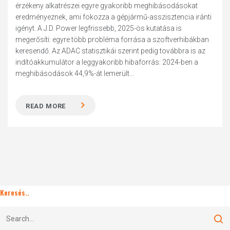
érzékeny alkatrészei egyre gyakoribb meghibásodásokat
eredményeznek, ami fokozza a gépjármű-asszisztencia iránti
igényt. A J.D. Power legfrissebb, 2025-ös kutatása is
megerősíti: egyre több probléma forrása a szoftverhibákban
keresendő. Az ADAC statisztikái szerint pedig továbbra is az
indítóakkumulátor a leggyakoribb hibaforrás: 2024-ben a
meghibásodások 44,9%-át lemerült...
READ MORE
Keresés..