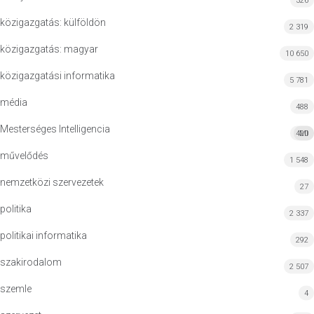
326
közigazgatás: külföldön
2 319
közigazgatás: magyar
10 650
közigazgatási informatika
5 781
média
488
Mesterséges Intelligencia
420
MI
művelődés
1 548
nemzetközi szervezetek
27
politika
2 337
politikai informatika
292
szakirodalom
2 507
szemle
4