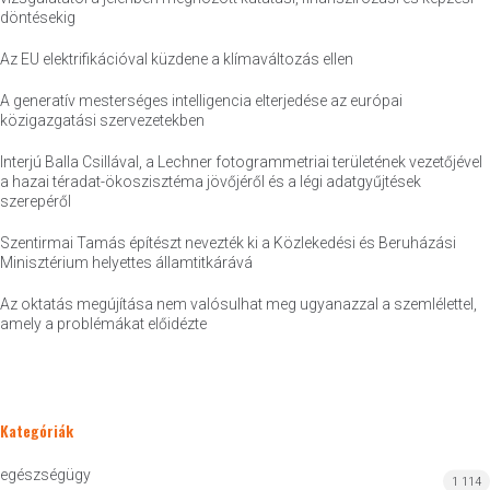
döntésekig
Az EU elektrifikációval küzdene a klímaváltozás ellen
A generatív mesterséges intelligencia elterjedése az európai
közigazgatási szervezetekben
Interjú Balla Csillával, a Lechner fotogrammetriai területének vezetőjével
a hazai téradat-ökoszisztéma jövőjéről és a légi adatgyűjtések
szerepéről
Szentirmai Tamás építészt nevezték ki a Közlekedési és Beruházási
Minisztérium helyettes államtitkárává
Az oktatás megújítása nem valósulhat meg ugyanazzal a szemlélettel,
amely a problémákat előidézte
Kategóriák
egészségügy
1 114