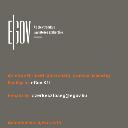
Az eGov Hírlevél tájékoztató, szakmai kiadvány.
Kiadója az
eGov Kft.
E-mail cím:
szerkesztoseg@egov.hu
Adatvédelmi tájékoztató