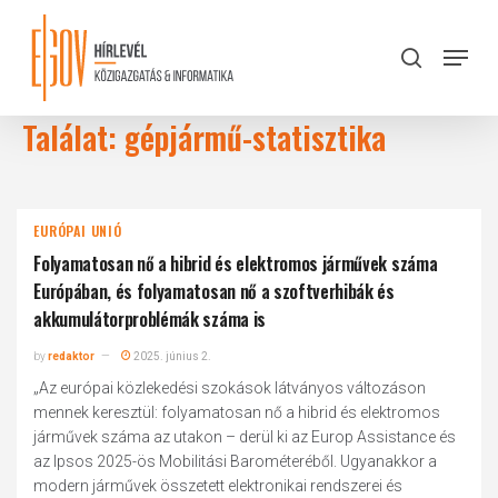
Skip
to
Menu
search
main
Close
content
Menu
Találat: gépjármű-statisztika
EURÓPAI UNIÓ
Folyamatosan nő a hibrid és elektromos járművek száma
Európában, és folyamatosan nő a szoftverhibák és
akkumulátorproblémák száma is
by
redaktor
2025. június 2.
„Az európai közlekedési szokások látványos változáson
mennek keresztül: folyamatosan nő a hibrid és elektromos
járművek száma az utakon – derül ki az Europ Assistance és
az Ipsos 2025-ös Mobilitási Barométeréből. Ugyanakkor a
modern járművek összetett elektronikai rendszerei és