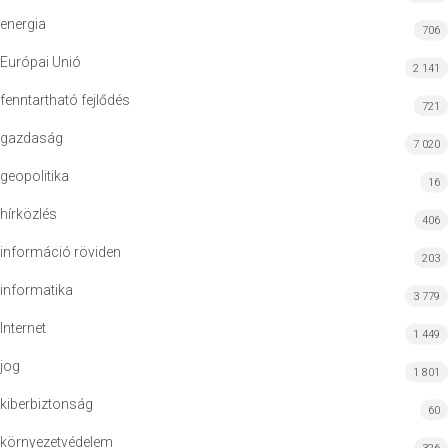
energia
706
Európai Unió
2 141
fenntartható fejlődés
721
gazdaság
7 020
geopolitika
16
hírközlés
406
információ röviden
203
informatika
3 779
Internet
1 449
jog
1 801
kiberbiztonság
60
környezetvédelem