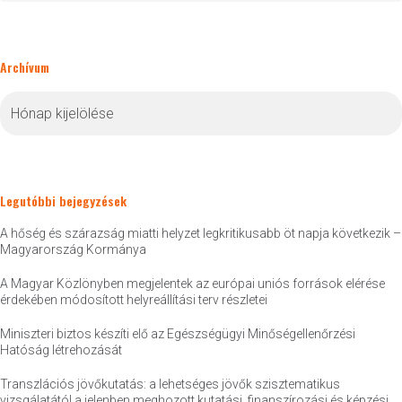
Archívum
Archívum
Legutóbbi bejegyzések
A hőség és szárazság miatti helyzet legkritikusabb öt napja következik –
Magyarország Kormánya
A Magyar Közlönyben megjelentek az európai uniós források elérése
érdekében módosított helyreállítási terv részletei
Miniszteri biztos készíti elő az Egészségügyi Minőségellenőrzési
Hatóság létrehozását
Transzlációs jövőkutatás: a lehetséges jövők szisztematikus
vizsgálatától a jelenben meghozott kutatási, finanszírozási és képzési