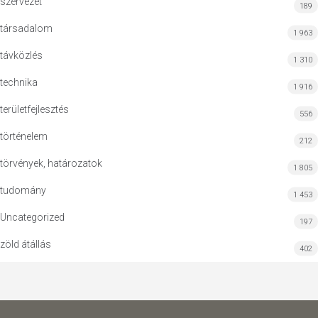
szervezet
189
társadalom
1 963
távközlés
1 310
technika
1 916
területfejlesztés
556
történelem
212
törvények, határozatok
1 805
tudomány
1 453
Uncategorized
197
zöld átállás
402