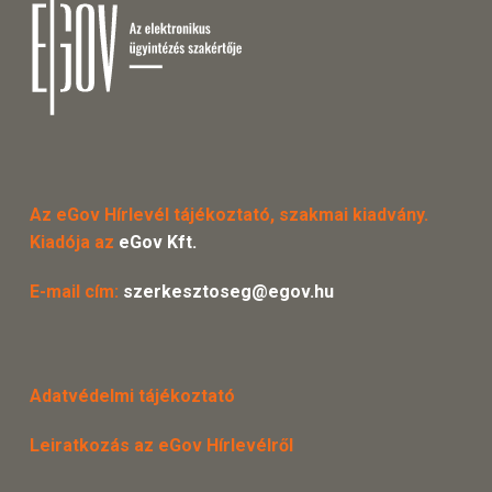
Az eGov Hírlevél tájékoztató, szakmai kiadvány.
Kiadója az
eGov Kft.
E-mail cím:
szerkesztoseg@egov.hu
Adatvédelmi tájékoztató
Leiratkozás az eGov Hírlevélről