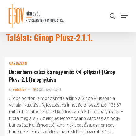
Skip
to
Menu
search
main
Close
content
Menu
Találat: Ginop Plusz-2.1.1.
GAZDASÁG
Decemberre csúszik a nagy uniós K+F-pályázat ( Ginop
Plusz-2.1.1) megnyitása
by
redaktor
2021. november 1.
„Több ponton is módosította a kiíró a Ginop Pluszban a
vállalati kutatást, fejlesztést és innovációt ösztönző, 136,67
milliárd forintos tervezett keretösszegű 2.1.1-es pályázatot –
tudta meg a VG. Az első és legfontosabb változás az, hogy
bár csúszik a támogatói kérelmek beadása, az nem egy-,
hanem kétszakaszos lesz, az eredetileg november 2-re