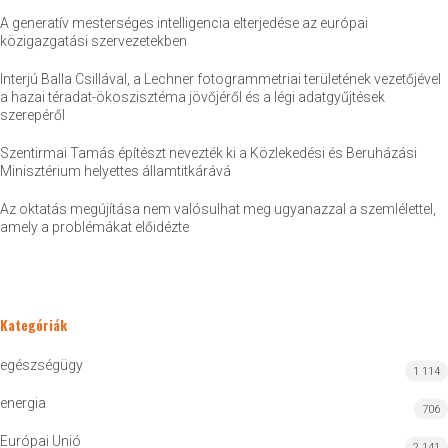
A generatív mesterséges intelligencia elterjedése az európai
közigazgatási szervezetekben
Interjú Balla Csillával, a Lechner fotogrammetriai területének vezetőjével
a hazai téradat-ökoszisztéma jövőjéről és a légi adatgyűjtések
szerepéről
Szentirmai Tamás építészt nevezték ki a Közlekedési és Beruházási
Minisztérium helyettes államtitkárává
Az oktatás megújítása nem valósulhat meg ugyanazzal a szemlélettel,
amely a problémákat előidézte
Kategóriák
egészségügy
1 114
energia
706
Európai Unió
2 141