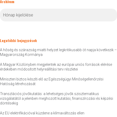
Archívum
Archívum
Legutóbbi bejegyzések
A hőség és szárazság miatti helyzet legkritikusabb öt napja következik –
Magyarország Kormánya
A Magyar Közlönyben megjelentek az európai uniós források elérése
érdekében módosított helyreállítási terv részletei
Miniszteri biztos készíti elő az Egészségügyi Minőségellenőrzési
Hatóság létrehozását
Transzlációs jövőkutatás: a lehetséges jövők szisztematikus
vizsgálatától a jelenben meghozott kutatási, finanszírozási és képzési
döntésekig
Az EU elektrifikációval küzdene a klímaváltozás ellen