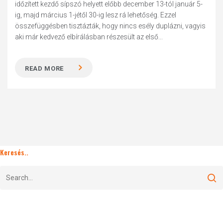
időzített kezdő sípszó helyett előbb december 13-tól január 5-
ig, majd március 1-jétől 30-ig lesz rá lehetőség. Ezzel
összefüggésben tisztázták, hogy nincs esély duplázni, vagyis
aki már kedvező elbírálásban részesült az első...
READ MORE
Keresés..