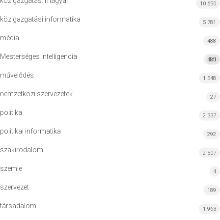
közigazgatás: magyar
10 650
közigazgatási informatika
5 781
média
488
Mesterséges Intelligencia
420
MI
művelődés
1 548
nemzetközi szervezetek
27
politika
2 337
politikai informatika
292
szakirodalom
2 507
szemle
4
szervezet
189
társadalom
1 963