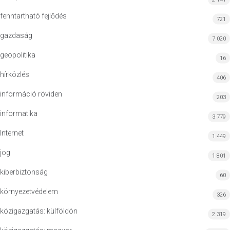
fenntartható fejlődés
721
gazdaság
7 020
geopolitika
16
hírközlés
406
információ röviden
203
informatika
3 779
Internet
1 449
jog
1 801
kiberbiztonság
60
környezetvédelem
326
közigazgatás: külföldön
2 319