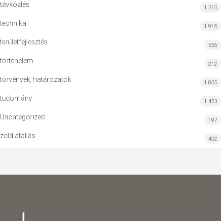
távközlés
1 310
technika
1 916
területfejlesztés
556
történelem
212
törvények, határozatok
1 805
tudomány
1 453
Uncategorized
197
zöld átállás
402