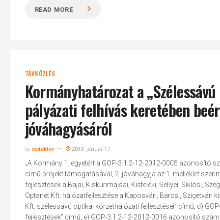
READ MORE
TÁVKÖZLÉS
Kormányhatározat a „Szélessávú k
pályázati felhívás keretében be
jóváhagyásáról
by
redaktor
2013. január 17.
„A Kormány 1. egyetért a GOP-3.1.2-12-2012-0005 azonosító sz
című projekt támogatásával, 2. jóváhagyja az 1. melléklet szer
fejlesztések a Bajai, Kiskunmajsai, Kisteleki, Sellyei, Siklósi,
Optanet Kft. hálózatfejlesztése a Kaposvári, Barcsi, Szigetvár
Kft. szélessávú optikai körzethálózati fejlesztései” című, d) G
fejlesztések” című, e) GOP-3.1.2-12-2012-0016 azonosító számú, 