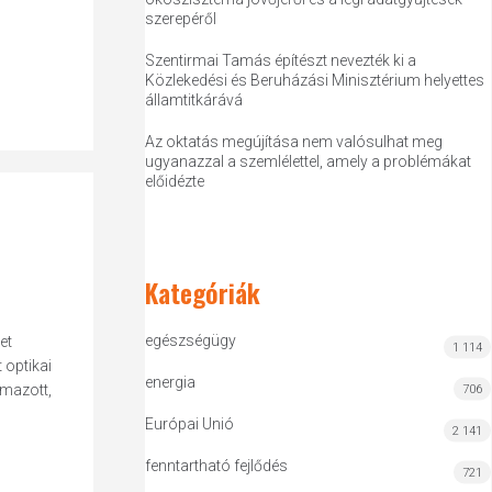
szerepéről
Szentirmai Tamás építészt nevezték ki a
Közlekedési és Beruházási Minisztérium helyettes
államtitkárává
Az oktatás megújítása nem valósulhat meg
ugyanazzal a szemlélettel, amely a problémákat
előidézte
Kategóriák
egészségügy
et
1 114
 optikai
energia
lmazott,
706
Európai Unió
2 141
fenntartható fejlődés
721