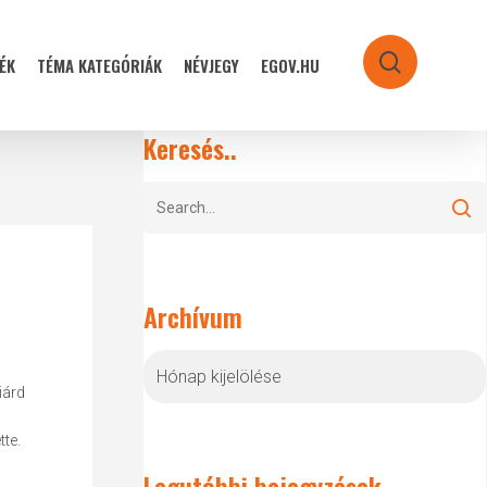
ÉK
TÉMA KATEGÓRIÁK
NÉVJEGY
EGOV.HU
search
Keresés..
Archívum
Archívum
iárd
tte.
Legutóbbi bejegyzések