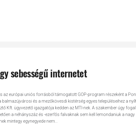
agy sebességű internetet
yanis az európai uniós forrásból támogatott GOP-program részeként a Pon
, a balmazújvárosi és a mezőkövesdi kistérség egyes településeihez a nyílt
ztő Kft. ügyvezető igazgatója kedden az MTI-nek. A szakember úgy foga
etően a néhányszáz és -ezerfős falvaknak sem kell lemondaniuk a nagy
inek mintegy egynegyede nem...