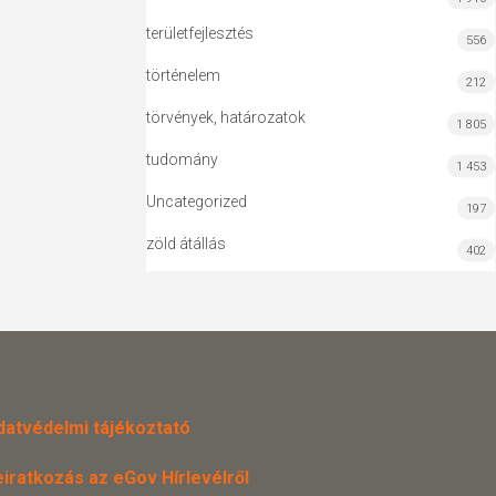
területfejlesztés
556
történelem
212
törvények, határozatok
1 805
tudomány
1 453
Uncategorized
197
zöld átállás
402
datvédelmi tájékoztató
eiratkozás az eGov Hírlevélről