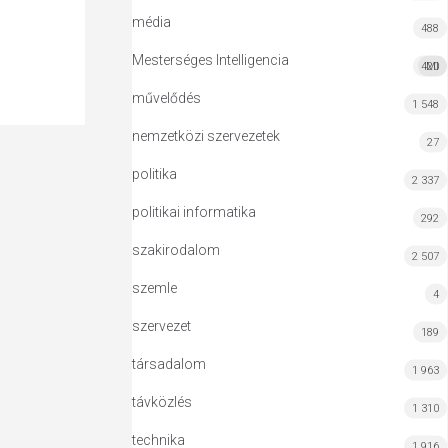
média
488
Mesterséges Intelligencia
420
MI
művelődés
1 548
nemzetközi szervezetek
27
politika
2 337
politikai informatika
292
szakirodalom
2 507
szemle
4
szervezet
189
társadalom
1 963
távközlés
1 310
technika
1 916