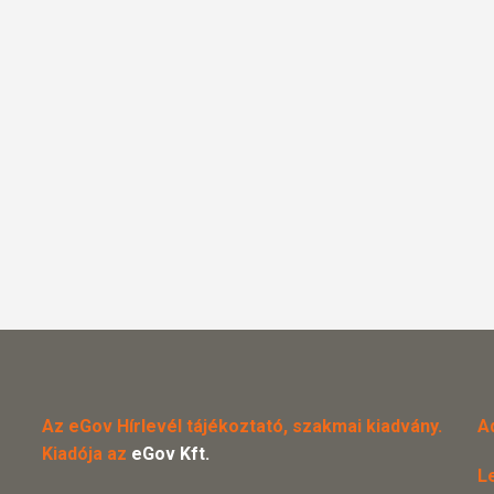
Az eGov Hírlevél tájékoztató, szakmai kiadvány.
A
Kiadója az
eGov Kft.
L