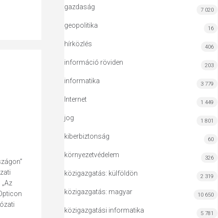
gazdaság
7 020
geopolitika
16
hírközlés
406
információ röviden
203
informatika
3 779
Internet
1 449
jog
1 801
kiberbiztonság
60
környezetvédelem
326
szágon”
zati
közigazgatás: külföldön
2 319
 „Az
közigazgatás: magyar
 Opticon
10 650
ózati
közigazgatási informatika
5 781