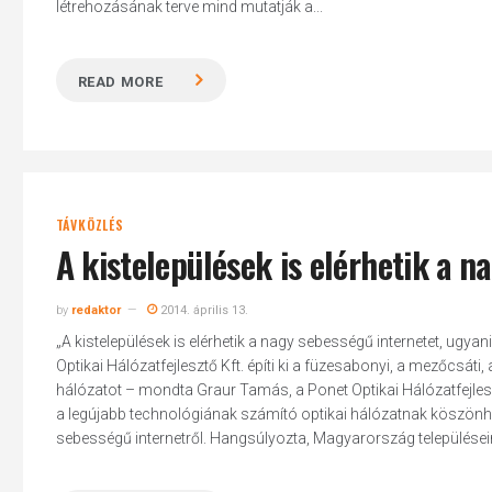
létrehozásának terve mind mutatják a...
READ MORE
TÁVKÖZLÉS
A kistelepülések is elérhetik a n
by
redaktor
2014. április 13.
„A kistelepülések is elérhetik a nagy sebességű internetet, ug
Optikai Hálózatfejlesztő Kft. építi ki a füzesabonyi, a mezőcsáti
hálózatot – mondta Graur Tamás, a Ponet Optikai Hálózatfejles
a legújabb technológiának számító optikai hálózatnak köszönh
sebességű internetről. Hangsúlyozta, Magyarország települése