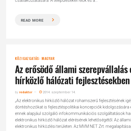
csatlakoztatására. A településeken élők és a...
READ MORE
Hit enter to search or ESC to close
KÖZIGAZGATÁS: MAGYAR
Az erősödő állami szerepvállalás
hírközlő hálózati fejlesztésekben
by
redaktor
2014. szeptember 14.
„Az elektronikus hírközlő hálózat rohamszerű fejlesztésének igén
döntéshozókat is fejlesztéspolitikai koncepciók kidolgozására 
ennek alapjául szolgáló infokommunikációs szolgáltatások haszn
elektronikus hírközlő hálózat elérésének lehetőségétől. Az álla
elektronikus hírközlési területen. Az MVM NET Zrt. megalapítása,