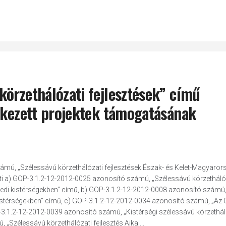
örzethálózati fejlesztések” című
érkezett projektek támogatásának
ámú, „Szélessávú körzethálózati fejlesztések Észak- és Kelet-Magyaror
inti a) GOP-3.1.2-12-2012-0025 azonosító számú, „Szélessávú körzetháló
 Szegedi kistérségekben” című, b) GOP-3.1.2-12-2012-0008 azonosító számú,
i kistérségekben” című, c) GOP-3.1.2-12-2012-0034 azonosító számú, „Az
OP-3.1.2-12-2012-0039 azonosító számú, „Kistérségi szélessávú körzethál
„Szélessávú körzethálózati fejlesztés Ajka,...