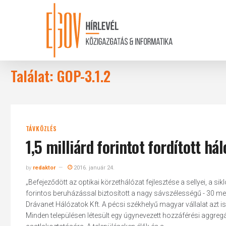
Skip
to
main
content
Találat: GOP-3.1.2
TÁVKÖZLÉS
1,5 milliárd forintot fordított há
by
redaktor
2016. január 24.
„Befejeződött az optikai körzethálózat fejlesztése a sellyei, a sikl
forintos beruházással biztosított a nagy sávszélességű - 30 megab
Drávanet Hálózatok Kft. A pécsi székhelyű magyar vállalat azt is 
Minden településen létesült egy úgynevezett hozzáférési aggreg