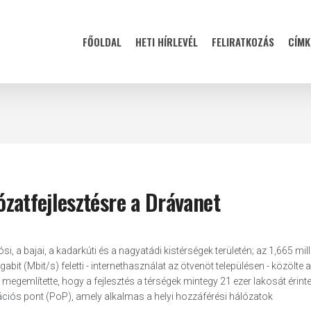
FŐOLDAL
HETI HÍRLEVÉL
FELIRATKOZÁS
CÍMK
lózatfejlesztésre a Drávanet
ósi, a bajai, a kadarkúti és a nagyatádi kistérségek területén; az 1,665 mill
it (Mbit/s) feletti - internethasználat az ötvenöt településen - közölte a
megemlítette, hogy a fejlesztés a térségek mintegy 21 ezer lakosát érinte
ációs pont (PoP), amely alkalmas a helyi hozzáférési hálózatok