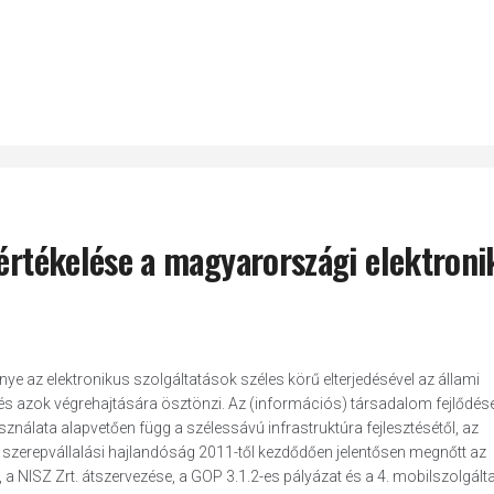
 értékelése a magyarországi elektroni
ye az elektronikus szolgáltatások széles körű elterjedésével az állami
és azok végrehajtására ösztönzi. Az (információs) társadalom fejlődés
álata alapvetően függ a szélessávú infrastruktúra fejlesztésétől, az
mi szerepvállalási hajlandóság 2011-től kezdődően jelentősen megnőtt az
 a NISZ Zrt. átszervezése, a GOP 3.1.2-es pályázat és a 4. mobilszolgált