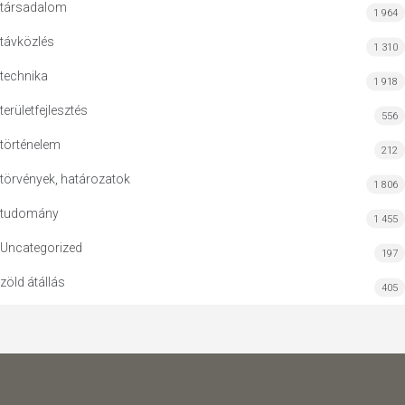
társadalom
1 964
távközlés
1 310
technika
1 918
területfejlesztés
556
történelem
212
törvények, határozatok
1 806
tudomány
1 455
Uncategorized
197
zöld átállás
405