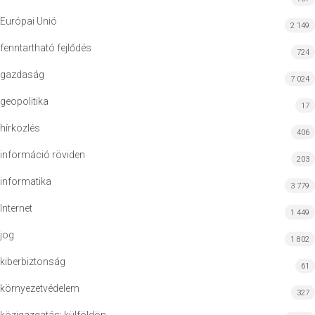
Európai Unió
2 149
fenntartható fejlődés
724
gazdaság
7 024
geopolitika
17
hírközlés
406
információ röviden
203
informatika
3 779
Internet
1 449
jog
1 802
kiberbiztonság
61
környezetvédelem
327