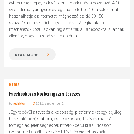
évben rengeteg gyerek válik online zaklatás áldozatává. A 10
év alatti magyar gyerekek legalább fele heti 4-6 alkalommal
használhatja az internetet, méghozzá az idő 30–50
százalékában szülői felügyelet nélkül. A legfiatalabb
internetezők közül sokan regisztráltak a Facebookra is, annak
ellenére, hogy a szabályzat alapján a...
READ MORE
MÉDIA
Facebookozás közben igazi a tévézés
by
redaktor
2012. szeptember 3.
„Egyre bővül a tévét és a közösségi platformokat egyidejűleg
használó nézők tábora, és a közösségi tévézés ma már
tömegpiaci jelenségnek tekinthető - derül ki az Ericsson
ConsumerLab által közzétett, tévé- és videóhasználati