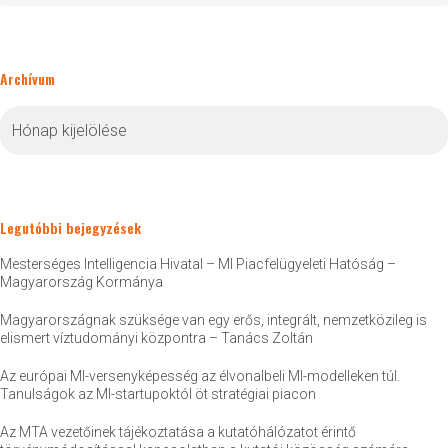
Archívum
Archívum
Legutóbbi bejegyzések
Mesterséges Intelligencia Hivatal – MI Piacfelügyeleti Hatóság –
Magyarország Kormánya
Magyarországnak szüksége van egy erős, integrált, nemzetközileg is
elismert víztudományi központra – Tanács Zoltán
Az európai MI-versenyképesség az élvonalbeli MI-modelleken túl.
Tanulságok az MI-startupoktól öt stratégiai piacon
Az MTA vezetőinek tájékoztatása a kutatóhálózatot érintő