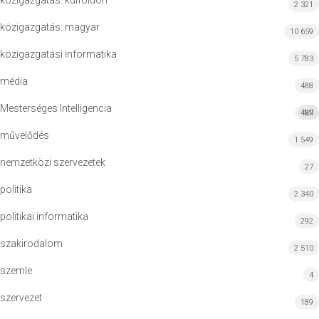
közigazgatás: külföldön
2 321
közigazgatás: magyar
10 659
közigazgatási informatika
5 783
média
488
Mesterséges Intelligencia
427
MI
művelődés
1 549
nemzetközi szervezetek
27
politika
2 340
politikai informatika
292
szakirodalom
2 510
szemle
4
szervezet
189