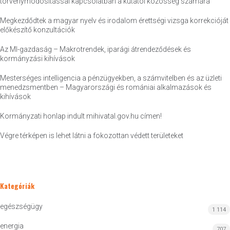
törvénymódosítással kapcsolatban a kutatói közösség számára
Megkezdődtek a magyar nyelv és irodalom érettségi vizsga korrekcióját
előkészítő konzultációk
Az MI-gazdaság – Makrotrendek, iparági átrendeződések és
kormányzási kihívások
Mesterséges intelligencia a pénzügyekben, a számvitelben és az üzleti
menedzsmentben – Magyarországi és romániai alkalmazások és
kihívások
Kormányzati honlap indult mihivatal.gov.hu címen!
Végre térképen is lehet látni a fokozottan védett területeket
Kategóriák
egészségügy
1 114
energia
707