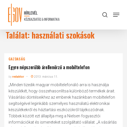
Skip
to
Menu
search
main
Close
content
Menu
Találat: használati szokások
GAZDASÁG
Egyre népszerűbb árellenőrző a mobiltelefon
by
redaktor
2013. március 11.
„Minden tizedik magyar mobiltelefonáló arra is használja
készülékét, hogy összehasonlítsa különböző termékek árait.
Vásárlási döntéseikhez az emberek hazánkban mobiltelefon
segítségével leginkább személyes használatú elektronikai
készülékekről és háztartási eszközökről tájékozódnak.
Többek között ezt állapítja meg a Nielsen fogyasztói
információkat és ismereteket szolgáltató vállalat. „A vásárlás