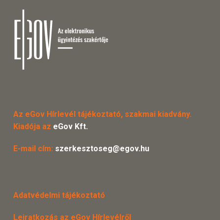
Az eGov Hírlevél tájékoztató, szakmai kiadvány.
Kiadója az
eGov Kft.
E-mail cím:
szerkesztoseg@egov.hu
Adatvédelmi tájékoztató
Leiratkozás az eGov Hírlevélről