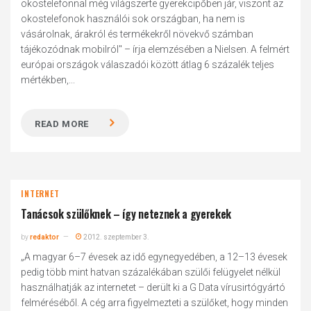
okostelefonnal még világszerte gyerekcipőben jár, viszont az
okostelefonok használói sok országban, ha nem is
vásárolnak, árakról és termékekről növekvő számban
tájékozódnak mobilról" – írja elemzésében a Nielsen. A felmért
európai országok válaszadói között átlag 6 százalék teljes
mértékben,...
READ MORE
INTERNET
Tanácsok szülőknek – így neteznek a gyerekek
by
redaktor
2012. szeptember 3.
„A magyar 6–7 évesek az idő egynegyedében, a 12–13 évesek
pedig több mint hatvan százalékában szülői felügyelet nélkül
használhatják az internetet – derült ki a G Data vírusirtógyártó
felméréséből. A cég arra figyelmezteti a szülőket, hogy minden