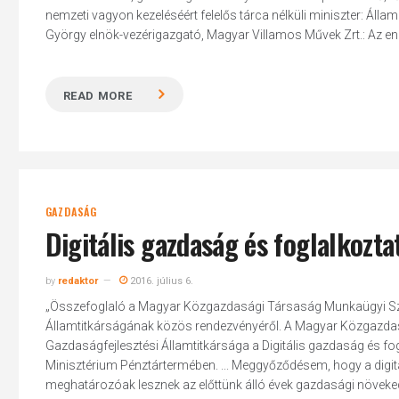
nemzeti vagyon kezeléséért felelős tárca nélküli miniszter: Ál
György elnök-vezérigazgató, Magyar Villamos Művek Zrt.: Az ener
READ MORE
Hit enter to search or ESC to close
GAZDASÁG
Digitális gazdaság és foglalkozta
by
redaktor
2016. július 6.
„Összefoglaló a Magyar Közgazdasági Társaság Munkaügyi Sz
Államtitkárságának közös rendezvényéről. A Magyar Közgazda
Gazdaságfejlesztési Államtitkársága a Digitális gazdaság és fo
Minisztérium Pénztártermében. ... Meggyőződésem, hogy a digitá
meghatározóak lesznek az előttünk álló évek gazdasági növek