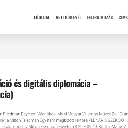
FŐOLDAL
HETI HÍRLEVÉL
FELIRATKOZÁS
CÍMK
ció és digitális diplomácia –
cia)
Milton Friedman Egyetem Védnökök: MVM Magyar Villamos Művek Zrt., Grán
Péter, a Milton Friedman Egyetem megbízott rektora PLENÁRIS SZEKCIÓ 1.
skolai docens, Milton Friedman Egyetem 9:20 – 09:40: Bártfai-Mager A