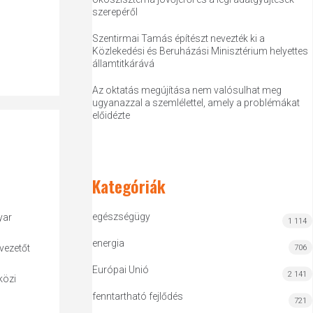
szerepéről
Szentirmai Tamás építészt nevezték ki a
Közlekedési és Beruházási Minisztérium helyettes
államtitkárává
Az oktatás megújítása nem valósulhat meg
ugyanazzal a szemlélettel, amely a problémákat
előidézte
Kategóriák
egészségügy
yar
1 114
energia
vezetőt
706
Európai Unió
2 141
közi
fenntartható fejlődés
721