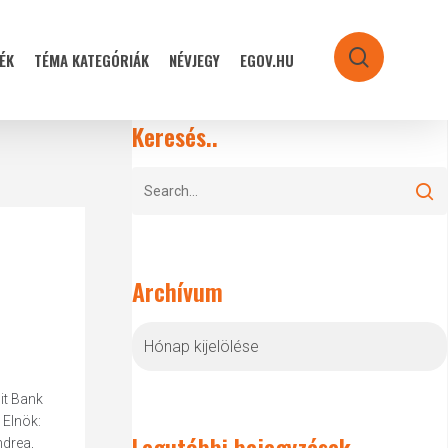
ÉK
TÉMA KATEGÓRIÁK
NÉVJEGY
EGOV.HU
search
Keresés..
Archívum
Archívum
it Bank
 Elnök:
Legutóbbi bejegyzések
ndrea,