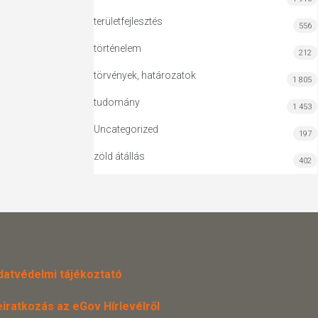
területfejlesztés
556
történelem
212
törvények, határozatok
1 805
tudomány
1 453
Uncategorized
197
zöld átállás
402
datvédelmi tájékoztató
eiratkozás az eGov Hírlevélről