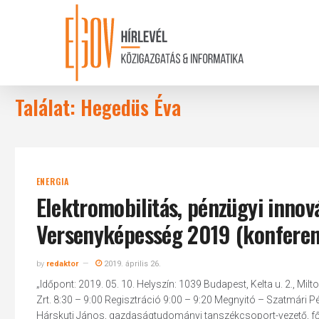
Skip
to
main
content
Találat: Hegedüs Éva
ENERGIA
Elektromobilitás, pénzügyi innová
Versenyképesség 2019 (konferen
by
redaktor
2019. április 26.
„Időpont: 2019. 05. 10. Helyszín: 1039 Budapest, Kelta u. 2., 
Zrt. 8:30 – 9:00 Regisztráció 9:00 – 9:20 Megnyitó – Szatmári 
Hárskuti János, gazdaságtudományi tanszékcsoport-vezető, fői