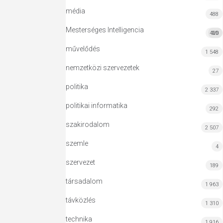
média
488
Mesterséges Intelligencia
420
MI
művelődés
1 548
nemzetközi szervezetek
27
politika
2 337
politikai informatika
292
szakirodalom
2 507
szemle
4
szervezet
189
társadalom
1 963
távközlés
1 310
technika
1 916