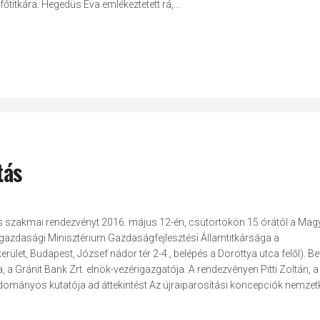
tkára. Hegedüs Éva emlékeztetett rá,...
tás
zös szakmai rendezvényt 2016. május 12-én, csütörtökön 15 órától a Mag
zdasági Minisztérium Gazdaságfejlesztési Államtitkársága a
et, Budapest, József nádor tér 2-4., belépés a Dorottya utca felől). Be
Gránit Bank Zrt. elnök-vezérigazgatója. A rendezvényen Pitti Zoltán, a
ományos kutatója ad áttekintést Az újraiparosítási koncepciók nemzet