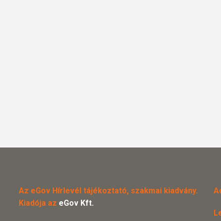
Az eGov Hírlevél tájékoztató, szakmai kiadvány.
A
Kiadója az
eGov Kft.
L