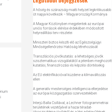
or
A hőség és szárazság miatti helyzet legkritikusabb
öt napja következik – Magyarország Kormánya
A Magyar Közlönyben megjelentek az európai
uniós források elérése érdekében módosított
helyreállítási terv részletei
Miniszteri biztos készíti elő az Egészségügyi
Minőségellenőrzési Hatóság létrehozását
Transzlációs jövőkutatás: a lehetséges jövők
szisztematikus vizsgálatától a jelenben meghozott
kutatási, finanszírozási és képzési döntésekig
Az EU elektrifikációval küzdene a klímaváltozás
ellen
A generatív mesterséges intelligencia elterjedése
érium
az európai közigazgatási szervezetekben
i
Interjú Balla Csillával, a Lechner fotogrammetriai
területének vezetőjével a hazai téradat-
ökoszisztéma jövőjéről és a légi adatgyűjtések