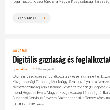
fogalmazott köszöntőjében a Magyar Közgazdasági Társaság főti
READ MORE
GAZDASÁG
Digitális gazdaság és foglalkozta
by
redaktor
2016. május 8.
„Digitális gazdaság és foglalkoztatás - ezzel a címmel tart kö
Közgazdasági Társaság Munkaügyi Szakosztálya és a Nemzetga
Nemzetgazdasági Minisztérium Pénztártermében (Budapest V. kerül
mond Hegedüs Éva, a Magyar Közgazdasági Társaság főtitkára, a 
Budapesti Corvinus Egyetem Gazdaságpolitika Tanszékének tud
háttere címmel. Ezt...