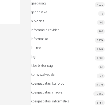
gazdaság
7 020
geopolitika
16
hírközlés
406
információ röviden
203
informatika
3 779
Internet
1 449
jog
1 801
kiberbiztonság
60
környezetvédelem
326
közigazgatás: külföldön
2 319
közigazgatás: magyar
10 650
közigazgatási informatika
5 781