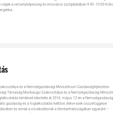
lami cégek a versenyképesség és innováció szolgálatában 9:40 -10:00 Kób
getika...
tás
akosztálya és a Nemzetgazdasági Minisztérium Gazdaságfejlesztési
sági Társaság Munkaügyi Szakosztálya és a Nemzetgazdasági Miniszt
glalkoztatás kérdéseit tekintette át 2016. május 12-én a Nemzetgazdaság
lis gazdaság és a foglalkoztatás kettőse, illetve ezek összefüggései
edésében és ennek a növekedésnek a fenntarthatóságában egyaránt –