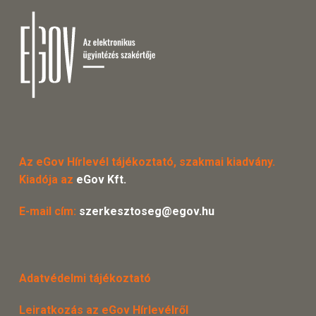
Az eGov Hírlevél tájékoztató, szakmai kiadvány.
Kiadója az
eGov Kft.
E-mail cím:
szerkesztoseg@egov.hu
Adatvédelmi tájékoztató
Leiratkozás az eGov Hírlevélről