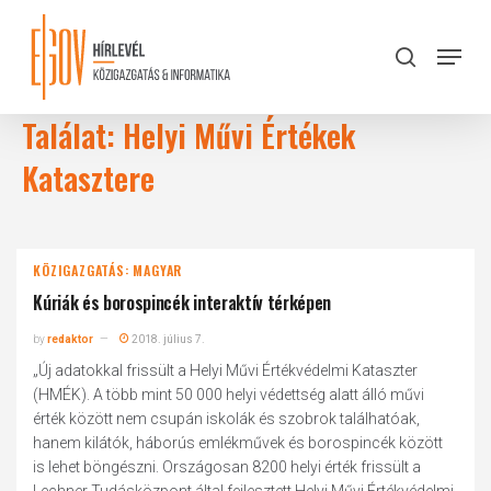
Skip
to
Menu
search
main
Close
content
Menu
Találat: Helyi Művi Értékek
Katasztere
KÖZIGAZGATÁS: MAGYAR
Kúriák és borospincék interaktív térképen
by
redaktor
2018. július 7.
„Új adatokkal frissült a Helyi Művi Értékvédelmi Kataszter
(HMÉK). A több mint 50 000 helyi védettség alatt álló művi
érték között nem csupán iskolák és szobrok találhatóak,
hanem kilátók, háborús emlékművek és borospincék között
is lehet böngészni. Országosan 8200 helyi érték frissült a