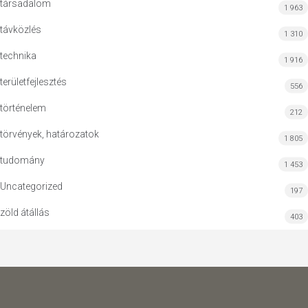
társadalom
1 963
távközlés
1 310
technika
1 916
területfejlesztés
556
történelem
212
törvények, határozatok
1 805
tudomány
1 453
Uncategorized
197
zöld átállás
403