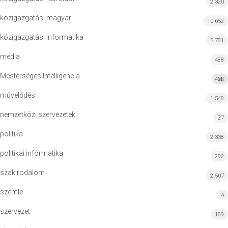
2 320
közigazgatás: magyar
10 652
közigazgatási informatika
5 781
média
488
Mesterséges Intelligencia
422
MI
művelődés
1 548
nemzetközi szervezetek
27
politika
2 338
politikai informatika
292
szakirodalom
2 507
szemle
4
szervezet
189