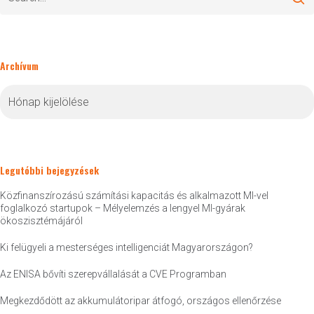
Archívum
Archívum
Legutóbbi bejegyzések
Közfinanszírozású számítási kapacitás és alkalmazott MI-vel
foglalkozó startupok – Mélyelemzés a lengyel MI-gyárak
ökoszisztémájáról
Ki felügyeli a mesterséges intelligenciát Magyarországon?
Az ENISA bővíti szerepvállalását a CVE Programban
Megkezdődött az akkumulátoripar átfogó, országos ellenőrzése