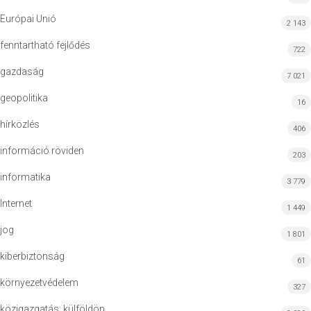
Európai Unió
2 143
fenntartható fejlődés
722
gazdaság
7 021
geopolitika
16
hírközlés
406
információ röviden
203
informatika
3 779
Internet
1 449
jog
1 801
kiberbiztonság
61
környezetvédelem
327
közigazgatás: külföldön