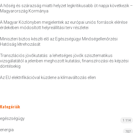
A hőség és szárazság miatti helyzet legkritikusabb öt napja következik –
Magyarország Kormánya
A Magyar Közlönyben megjelentek az európai uniós források elérése
érdekében módosított helyreállítási terv részletei
Miniszteri biztos készíti elő az Egészségügyi Minőségellenőrzési
Hatóság létrehozását
Transzlációs jövőkutatás: a lehetséges jövők szisztematikus
vizsgálatától a jelenben meghozott kutatási, finanszírozási és képzési
döntésekig
Az EU elektrifikációval küzdene a klímaváltozás ellen
Kategóriák
egészségügy
1 114
energia
707