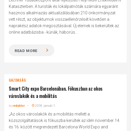
Lechner Tudásközpont által fejlesztett Helyi Művi Értékvédelmi
Kataszterben. A turisták és lokálpatrióták számára egyaránt
hasznos alkalmazás aktualizálásában 210 önkormányzat
vett részt, az objektumok visszaellenőrzését követően a
naprakész adatok megosztásával. Új elemek is bekerültek az
online adatbázisba - kúriák, háborús...
READ MORE
GAZDASÁG
Smart City expo Barcelonában. Fókuszban az okos
városlakók és a mobilitás
by
redaktor
2018. január 1.
„Az okos városlakók és a mobilitás mellett a
közszolgáltatások is fókuszba kerültek az idén november 14.
és 16. között megrendezett Barcelona World Expo and