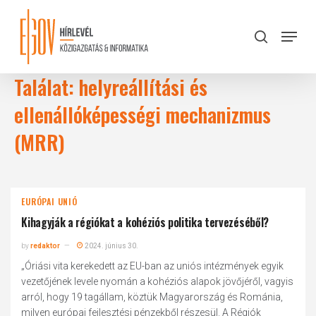
Skip
to
Menu
search
main
Close
content
Menu
Találat: helyreállítási és
ellenállóképességi mechanizmus
(MRR)
EURÓPAI UNIÓ
Kihagyják a régiókat a kohéziós politika tervezéséből?
by
redaktor
2024. június 30.
„Óriási vita kerekedett az EU-ban az uniós intézmények egyik
vezetőjének levele nyomán a kohéziós alapok jövőjéről, vagyis
arról, hogy 19 tagállam, köztük Magyarország és Románia,
milyen európai fejlesztési pénzekből részesül. A Régiók