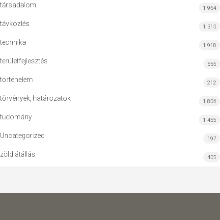
társadalom
1 964
távközlés
1 310
technika
1 918
területfejlesztés
556
történelem
212
törvények, határozatok
1 806
tudomány
1 455
Uncategorized
197
zöld átállás
405