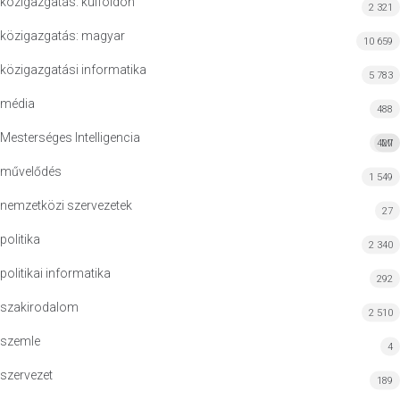
közigazgatás: külföldön
2 321
közigazgatás: magyar
10 659
közigazgatási informatika
5 783
média
488
Mesterséges Intelligencia
427
MI
művelődés
1 549
nemzetközi szervezetek
27
politika
2 340
politikai informatika
292
szakirodalom
2 510
szemle
4
szervezet
189