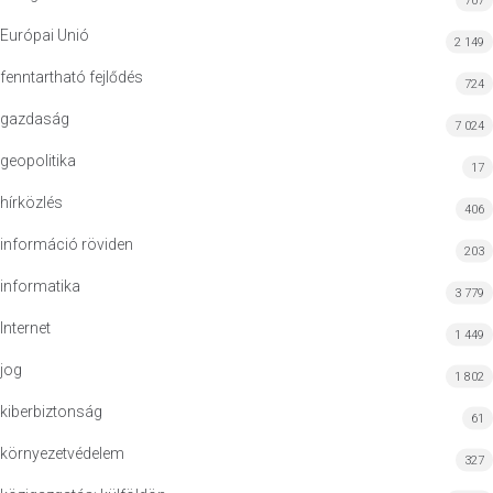
707
Európai Unió
2 149
fenntartható fejlődés
724
gazdaság
7 024
geopolitika
17
hírközlés
406
információ röviden
203
informatika
3 779
Internet
1 449
jog
1 802
kiberbiztonság
61
környezetvédelem
327