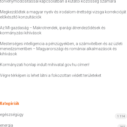
törvénymódosítással kapcsolatban a kutatói közösség számára
Megkezdődtek a magyar nyelv és irodalom érettségi vizsga korrekcióját
előkészítő konzultációk
Az MI-gazdaság – Makrotrendek, iparági átrendeződések és
kormányzási kihívások
Mesterséges intelligencia a pénzügyekben, a számvitelben és az üzleti
menedzsmentben – Magyarországi és romániai alkalmazások és
kihívások
Kormányzati honlap indult mihivatal.gov.hu címen!
Végre térképen is lehet látni a fokozottan védett területeket
Kategóriák
egészségügy
1 114
energia