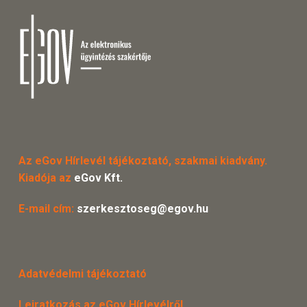
Az eGov Hírlevél tájékoztató, szakmai kiadvány.
Kiadója az
eGov Kft.
E-mail cím:
szerkesztoseg@egov.hu
Adatvédelmi tájékoztató
Leiratkozás az eGov Hírlevélről