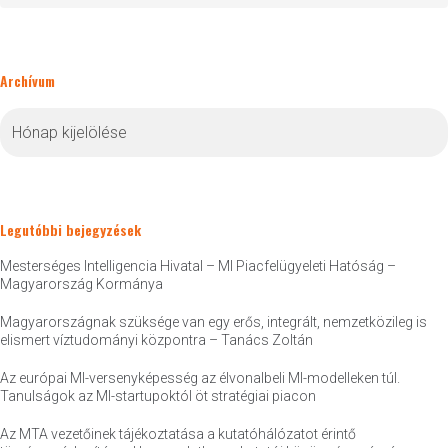
Archívum
Archívum
Legutóbbi bejegyzések
Mesterséges Intelligencia Hivatal – MI Piacfelügyeleti Hatóság –
Magyarország Kormánya
Magyarországnak szüksége van egy erős, integrált, nemzetközileg is
elismert víztudományi központra – Tanács Zoltán
Az európai MI-versenyképesség az élvonalbeli MI-modelleken túl.
Tanulságok az MI-startupoktól öt stratégiai piacon
Az MTA vezetőinek tájékoztatása a kutatóhálózatot érintő