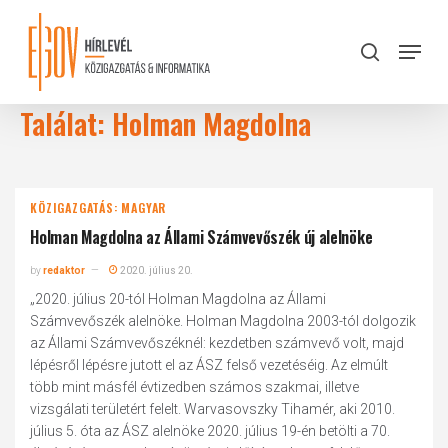
Skip
to
Menu
search
main
Close
content
Menu
Találat: Holman Magdolna
KÖZIGAZGATÁS: MAGYAR
Holman Magdolna az Állami Számvevőszék új alelnöke
by
redaktor
2020. július 20.
„2020. július 20-tól Holman Magdolna az Állami
Számvevőszék alelnöke. Holman Magdolna 2003-tól dolgozik
az Állami Számvevőszéknél: kezdetben számvevő volt, majd
lépésről lépésre jutott el az ÁSZ felső vezetéséig. Az elmúlt
több mint másfél évtizedben számos szakmai, illetve
vizsgálati területért felelt. Warvasovszky Tihamér, aki 2010.
július 5. óta az ÁSZ alelnöke 2020. július 19-én betölti a 70.