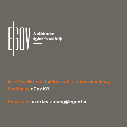
Az eGov Hírlevél tájékoztató, szakmai kiadvány.
Kiadója az
eGov Kft.
E-mail cím:
szerkesztoseg@egov.hu