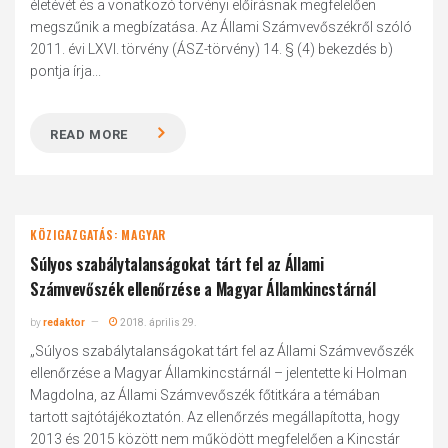
életévét és a vonatkozó törvényi előírásnak megfelelően
megszűnik a megbízatása. Az Állami Számvevőszékről szóló
2011. évi LXVI. törvény (ÁSZ-törvény) 14. § (4) bekezdés b)
pontja írja...
READ MORE
KÖZIGAZGATÁS: MAGYAR
Súlyos szabálytalanságokat tárt fel az Állami
Számvevőszék ellenőrzése a Magyar Államkincstárnál
by
redaktor
2018. április 29.
„Súlyos szabálytalanságokat tárt fel az Állami Számvevőszék
ellenőrzése a Magyar Államkincstárnál – jelentette ki Holman
Magdolna, az Állami Számvevőszék főtitkára a témában
tartott sajtótájékoztatón. Az ellenőrzés megállapította, hogy
2013 és 2015 között nem működött megfelelően a Kincstár