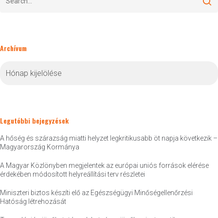
Archívum
Archívum
Legutóbbi bejegyzések
A hőség és szárazság miatti helyzet legkritikusabb öt napja következik –
Magyarország Kormánya
A Magyar Közlönyben megjelentek az európai uniós források elérése
érdekében módosított helyreállítási terv részletei
Miniszteri biztos készíti elő az Egészségügyi Minőségellenőrzési
Hatóság létrehozását