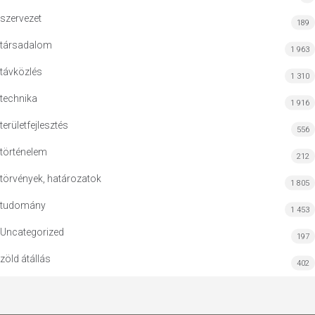
szervezet
189
társadalom
1 963
távközlés
1 310
technika
1 916
területfejlesztés
556
történelem
212
törvények, határozatok
1 805
tudomány
1 453
Uncategorized
197
zöld átállás
402