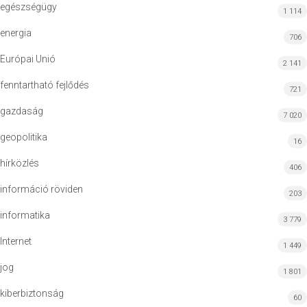
egészségügy
1 114
energia
706
Európai Unió
2 141
fenntartható fejlődés
721
gazdaság
7 020
geopolitika
16
hírközlés
406
információ röviden
203
informatika
3 779
Internet
1 449
jog
1 801
kiberbiztonság
60