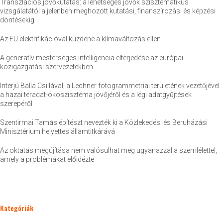
Transzlációs jövőkutatás: a lehetséges jövők szisztematikus
vizsgálatától a jelenben meghozott kutatási, finanszírozási és képzési
döntésekig
Az EU elektrifikációval küzdene a klímaváltozás ellen
A generatív mesterséges intelligencia elterjedése az európai
közigazgatási szervezetekben
Interjú Balla Csillával, a Lechner fotogrammetriai területének vezetőjével
a hazai téradat-ökoszisztéma jövőjéről és a légi adatgyűjtések
szerepéről
Szentirmai Tamás építészt nevezték ki a Közlekedési és Beruházási
Minisztérium helyettes államtitkárává
Az oktatás megújítása nem valósulhat meg ugyanazzal a szemlélettel,
amely a problémákat előidézte
Kategóriák