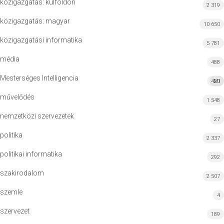
közigazgatás: külföldön
2 319
közigazgatás: magyar
10 650
közigazgatási informatika
5 781
média
488
Mesterséges Intelligencia
420
MI
művelődés
1 548
nemzetközi szervezetek
27
politika
2 337
politikai informatika
292
szakirodalom
2 507
szemle
4
szervezet
189