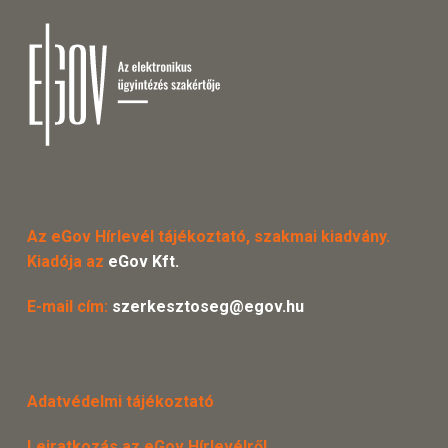
Az eGov Hírlevél tájékoztató, szakmai kiadvány.
Kiadója az
eGov Kft.
E-mail cím:
szerkesztoseg@egov.hu
Adatvédelmi tájékoztató
Leiratkozás az eGov Hírlevélről