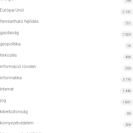
706
Európai Unió
2 141
fenntartható fejlődés
721
gazdaság
7 020
geopolitika
16
hírközlés
406
információ röviden
203
informatika
3 779
Internet
1 449
jog
1 801
kiberbiztonság
60
környezetvédelem
326