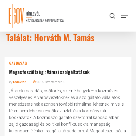
Skip
to
Menu
search
main
Close
content
Menu
Találat: Horváth M. Tamás
GAZDASÁG
Magasfeszültség : Városi szolgáltatások
by
redaktor
2015. szeptember 6.
„Áramkimaradás, csőtörés, szeméthegyek – a közművek
veszélyesek. A városvezetőknek és a szolgáltató vállalatok
menedzsereinek azonban további rémálmai lehetnek, mivel e
téren nem lebecsülendők az üzleti és a kormányzati
kockázatok. A közműszolgáltató szektorral kapcsolatban
zajló gazdasági és politikai konfliktusokra manapság
különösen élénken reagál a társadalom. A Magasfeszültség a