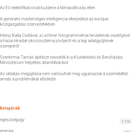
Az EU elektrifikációval küzdene a klímaváltozás ellen
A generatív mesterséges intelligencia elterjedése az európai
közigazgatási szervezetekben
Interjú Balla Csillával, a Lechner fotogrammetriai területének vezetőjével
a hazai téradat-ökoszisztéma jövőjéről és a légi adatgyűjtések
szerepéről
Szentirmai Tamás építészt nevezték ki a Közlekedési és Beruházási
Minisztérium helyettes államtitkárává
Az oktatás megújítása nem valósulhat meg ugyanazzal a szemlélettel,
amely a problémákat előidézte
Kategóriák
egészségügy
1 114
energia