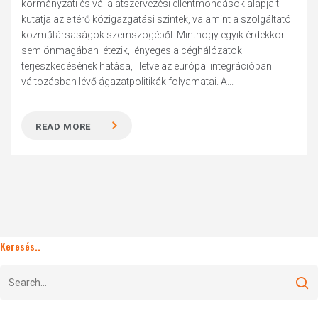
kormányzati és vállalatszervezési ellentmondások alapjait
kutatja az eltérő közigazgatási szintek, valamint a szolgáltató
közműtársaságok szemszögéből. Minthogy egyik érdekkör
sem önmagában létezik, lényeges a céghálózatok
terjeszkedésének hatása, illetve az európai integrációban
változásban lévő ágazatpolitikák folyamatai. A...
READ MORE
Keresés..