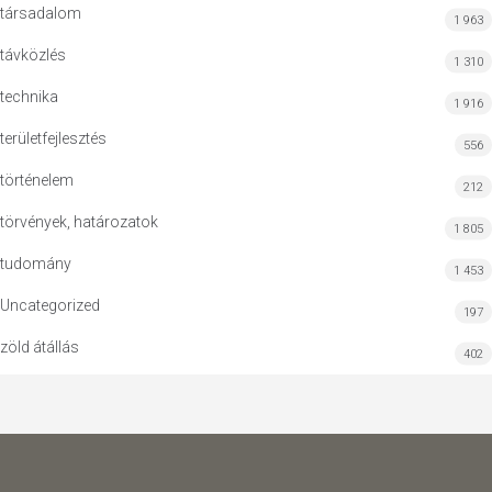
társadalom
1 963
távközlés
1 310
technika
1 916
területfejlesztés
556
történelem
212
törvények, határozatok
1 805
tudomány
1 453
Uncategorized
197
zöld átállás
402