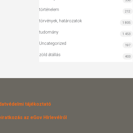
556
történelem
212
törvények, határozatok
1 805
tudomány
1 453
Uncategorized
197
zöld átállás
403
datvédelmi tájékoztató
eiratkozás az eGov Hírlevélről