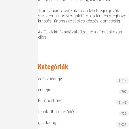
Transzlációs jövőkutatás: a lehetséges jövők
szisztematikus vizsgálatától a jelenben meghozott
kutatási, finanszírozási és képzési döntésekig
Az EU elektrifikációval küzdene a klímaváltozás
ellen
Kategóriák
egészségügy
1 114
energia
707
Európai Unió
2 143
fenntartható fejlődés
722
gazdaság
7 021