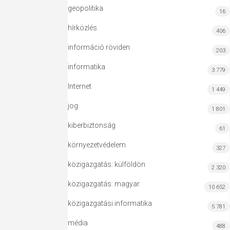
geopolitika
16
hírközlés
406
információ röviden
203
informatika
3 779
Internet
1 449
jog
1 801
kiberbiztonság
61
környezetvédelem
327
közigazgatás: külföldön
2 320
közigazgatás: magyar
10 652
közigazgatási informatika
5 781
média
488