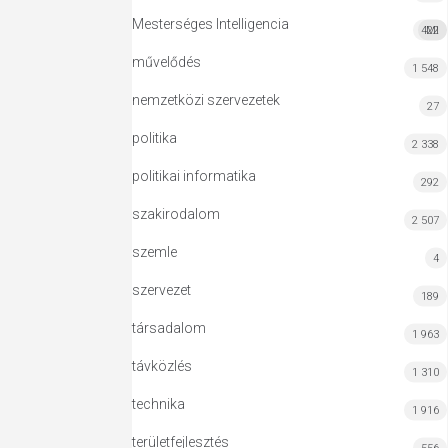
Mesterséges Intelligencia
422
MI
művelődés
1 548
nemzetközi szervezetek
27
politika
2 338
politikai informatika
292
szakirodalom
2 507
szemle
4
szervezet
189
társadalom
1 963
távközlés
1 310
technika
1 916
területfejlesztés