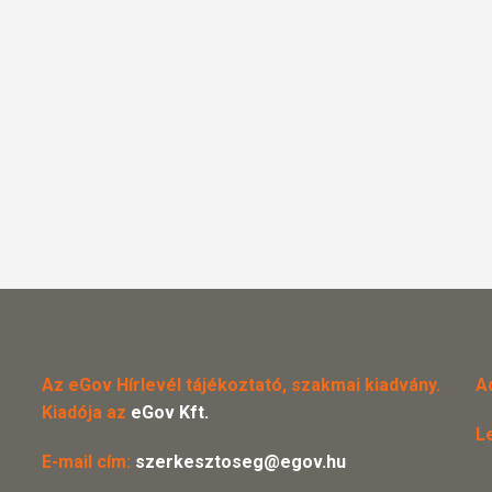
Az eGov Hírlevél tájékoztató, szakmai kiadvány.
A
Kiadója az
eGov Kft.
L
E-mail cím:
szerkesztoseg@egov.hu