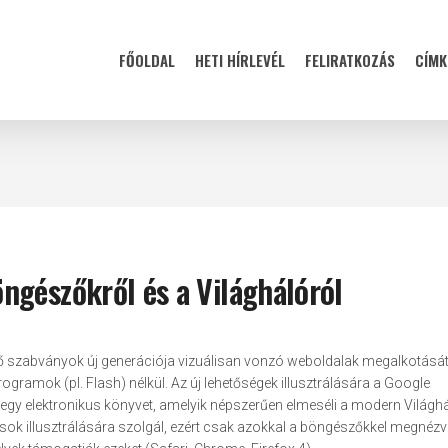
FŐOLDAL
HETI HÍRLEVÉL
FELIRATKOZÁS
CÍMK
ngészőkről és a Világhálóról
lő szabványok új generációja vizuálisan vonzó weboldalak megalkotását
ramok (pl. Flash) nélkül. Az új lehetőségek illusztrálására a Google
t egy elektronikus könyvet, amelyik népszerűen elmeséli a modern Világhá
ok illusztrálására szolgál, ezért csak azokkal a böngészőkkel megnézv