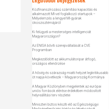
Közfinanszírozású számítási kapacitás és
alkalmazott MI-vel foglalkozó startupok –
Mélyelemzés a lengyel MI-gyárak
ökoszisztémájáról
Ki felügyeli a mesterséges intelligenciát
Magyarországon?
Az ENISA bővíti szerepvállalását a CVE
Programban
Megkezdődött az akkumulátoripar átfogó,
országos ellenőrzése
A hőség és szárazság miatti helyzet legkritikusabb
öt napja következik – Magyarország Kormánya
A Magyar Közlönyben megjelentek az európai
uniós források elérése érdekében módosított
helyreállítási terv részletei
Miniszteri biztos készíti elő az Egészségügyi
Minőségellenőrzési Hatóság létrehozását