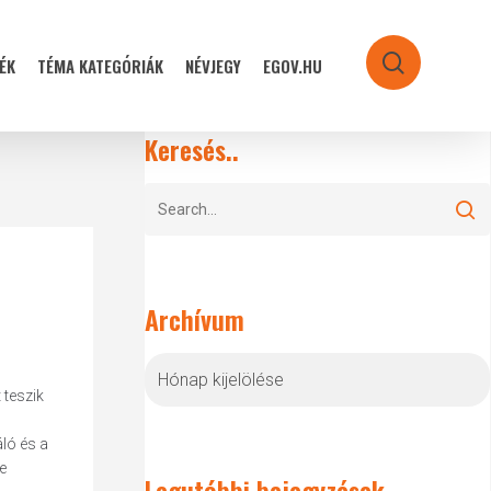
ÉK
TÉMA KATEGÓRIÁK
NÉVJEGY
EGOV.HU
search
Keresés..
Archívum
Archívum
 teszik
ló és a
e
Legutóbbi bejegyzések