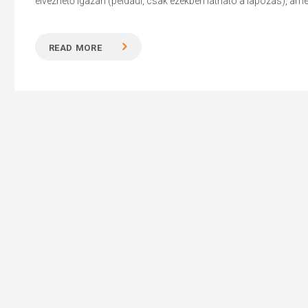
élvezhető igazán (például, csak ezekben látható a lapozás), amel
READ MORE
Hit enter to search or ESC to close