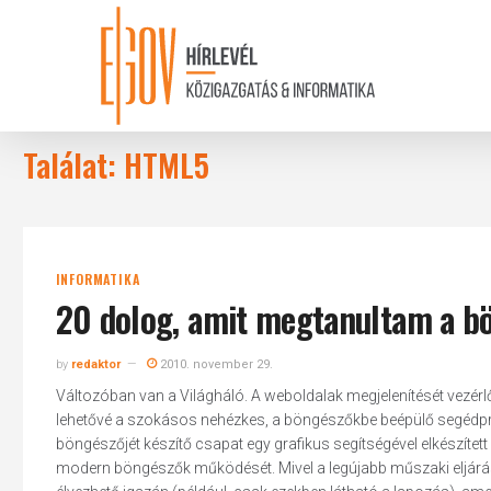
Skip
to
main
content
Találat: HTML5
INFORMATIKA
20 dolog, amit megtanultam a bö
by
redaktor
2010. november 29.
Változóban van a Világháló. A weboldalak megjelenítését vezér
lehetővé a szokásos nehézkes, a böngészőkbe beépülő segédprog
böngészőjét készítő csapat egy grafikus segítségével elkészítet
modern böngészők működését. Mivel a legújabb műszaki eljárás