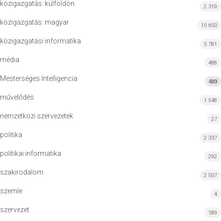
közigazgatás: külföldön
2 319
közigazgatás: magyar
10 650
közigazgatási informatika
5 781
média
488
Mesterséges Intelligencia
420
MI
művelődés
1 548
nemzetközi szervezetek
27
politika
2 337
politikai informatika
292
szakirodalom
2 507
szemle
4
szervezet
189