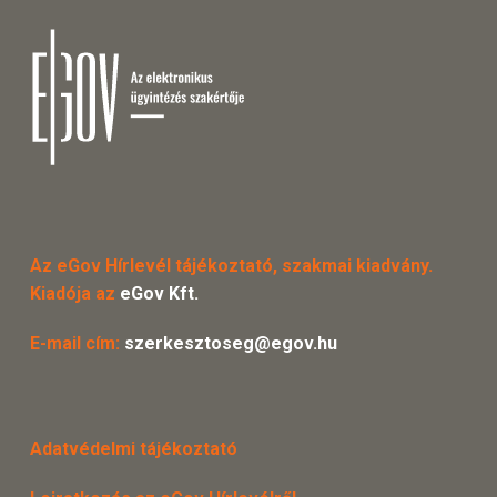
Az eGov Hírlevél tájékoztató, szakmai kiadvány.
Kiadója az
eGov Kft.
E-mail cím:
szerkesztoseg@egov.hu
Adatvédelmi tájékoztató