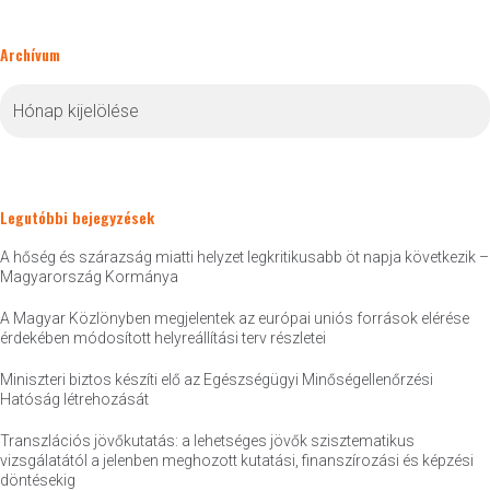
Archívum
Archívum
Legutóbbi bejegyzések
A hőség és szárazság miatti helyzet legkritikusabb öt napja következik –
Magyarország Kormánya
A Magyar Közlönyben megjelentek az európai uniós források elérése
érdekében módosított helyreállítási terv részletei
Miniszteri biztos készíti elő az Egészségügyi Minőségellenőrzési
Hatóság létrehozását
Transzlációs jövőkutatás: a lehetséges jövők szisztematikus
vizsgálatától a jelenben meghozott kutatási, finanszírozási és képzési
döntésekig