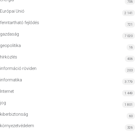
706
Európai Unió
2 141
fenntartható fejlődés
721
gazdaság
7 020
geopolitika
16
hírközlés
406
információ röviden
203
informatika
3 779
Internet
1 449
jog
1 801
kiberbiztonság
60
környezetvédelem
326