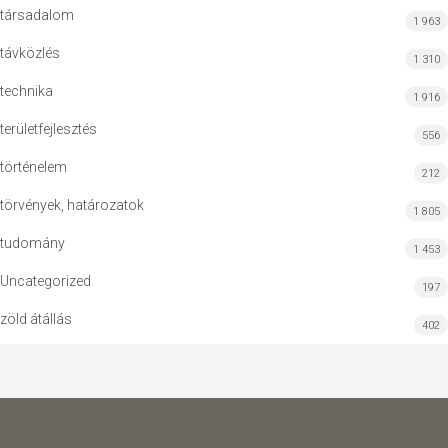
társadalom
1 963
távközlés
1 310
technika
1 916
területfejlesztés
556
történelem
212
törvények, határozatok
1 805
tudomány
1 453
Uncategorized
197
zöld átállás
402