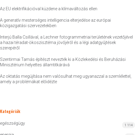
Az EU elektrifikációval küzdene a klímaváltozás ellen
A generatív mesterséges intelligencia elterjedése az európai
közigazgatási szervezetekben
Interjú Balla Csillával, a Lechner fotogrammetriai területének vezetőjével
a hazai téradat-ökoszisztéma jövőjéről és a légi adatgyűjtések
szerepéről
Szentirmai Tamás építészt nevezték ki a Közlekedési és Beruházási
Minisztérium helyettes államtitkárává
Az oktatás megújítása nem valósulhat meg ugyanazzal a szemlélettel,
amely a problémákat előidézte
Kategóriák
egészségügy
1 114
energia