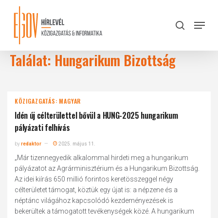
Skip
to
Menu
search
main
Close
content
Menu
Találat: Hungarikum Bizottság
KÖZIGAZGATÁS: MAGYAR
Idén új célterülettel bővül a HUNG-2025 hungarikum
pályázati felhívás
by
redaktor
2025. május 11.
„Már tizennegyedik alkalommal hirdeti meg a hungarikum
pályázatot az Agrárminisztérium és a Hungarikum Bizottság.
Az idei kiírás 650 millió forintos keretösszeggel négy
célterületet támogat, köztük egy újat is: a népzene és a
néptánc világához kapcsolódó kezdeményezések is
bekerültek a támogatott tevékenységek közé. A hungarikum