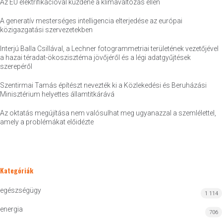
Az EU elektrifikációval küzdene a klímaváltozás ellen
A generatív mesterséges intelligencia elterjedése az európai
közigazgatási szervezetekben
Interjú Balla Csillával, a Lechner fotogrammetriai területének vezetőjével
a hazai téradat-ökoszisztéma jövőjéről és a légi adatgyűjtések
szerepéről
Szentirmai Tamás építészt nevezték ki a Közlekedési és Beruházási
Minisztérium helyettes államtitkárává
Az oktatás megújítása nem valósulhat meg ugyanazzal a szemlélettel,
amely a problémákat előidézte
Kategóriák
egészségügy
1 114
energia
706