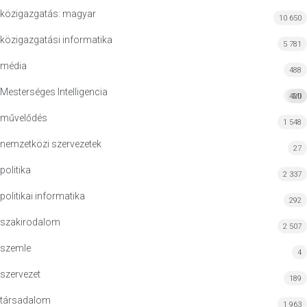
közigazgatás: magyar
10 650
közigazgatási informatika
5 781
média
488
Mesterséges Intelligencia
420
MI
művelődés
1 548
nemzetközi szervezetek
27
politika
2 337
politikai informatika
292
szakirodalom
2 507
szemle
4
szervezet
189
társadalom
1 963