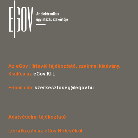
Az eGov Hírlevél tájékoztató, szakmai kiadvány.
Kiadója az
eGov Kft.
E-mail cím:
szerkesztoseg@egov.hu
Adatvédelmi tájékoztató
Leiratkozás az eGov Hírlevélről