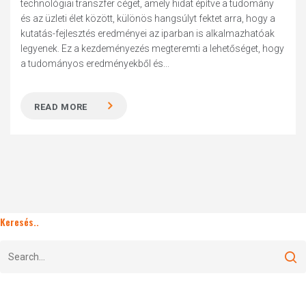
technológiai transzfer céget, amely hidat építve a tudomány
és az üzleti élet között, különös hangsúlyt fektet arra, hogy a
kutatás-fejlesztés eredményei az iparban is alkalmazhatóak
legyenek. Ez a kezdeményezés megteremti a lehetőséget, hogy
a tudományos eredményekből és...
READ MORE
Keresés..