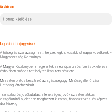
Archívum
Archívum
Legutóbbi bejegyzések
A hőség és szárazság miatti helyzet legkritikusabb öt napja következik –
Magyarország Kormánya
A Magyar Közlönyben megjelentek az európai uniós források elérése
érdekében módosított helyreállítási terv részletei
Miniszteri biztos készíti elő az Egészségügyi Minőségellenőrzési
Hatóság létrehozását
Transzlációs jövőkutatás: a lehetséges jövők szisztematikus
vizsgálatától a jelenben meghozott kutatási, finanszírozási és képzési
döntésekig