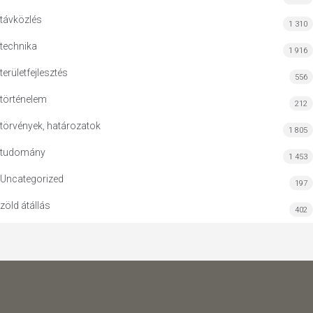
távközlés
1 310
technika
1 916
területfejlesztés
556
történelem
212
törvények, határozatok
1 805
tudomány
1 453
Uncategorized
197
zöld átállás
402