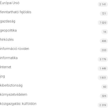
Európai Unió
2 141
fenntartható fejlődés
721
gazdaság
7 020
geopolitika
16
hírközlés
406
információ röviden
203
informatika
3 779
Internet
1 449
jog
1 801
kiberbiztonság
60
környezetvédelem
326
közigazgatás: külföldön
2 319