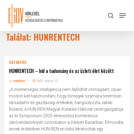
Skip
to
Menu
search
main
Close
content
Menu
Találat: HUNRENTECH
GAZDASÁG
HUNRENTECH – híd a tudomány és az üzleti élet között
by
redaktor
2025. május 12.
„A mesterséges intelligencia nem fejlődhet önmagáért, olyan
módon kell hasznosítani, hogy tömegek számára teremtsen
társadalmi és gazdasági értékeket, hangsúlyozta Jakab
Roland, a HUN-REN Magyar Kutatási Hálózat vezérigazgatója
az AI Symposium 2025 elnevezésű konferencia
zárórendezvényén szombaton a Várkert Bazárban. Elmondta,
ennek érdekében HUN-REN-en belül létrehoztak egy