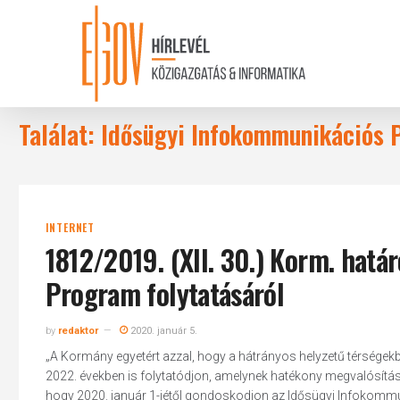
Skip
to
main
content
Találat: Idősügyi Infokommunikációs
INTERNET
1812/2019. (XII. 30.) Korm. hatá
Program folytatásáról
by
redaktor
2020. január 5.
„A Kormány egyetért azzal, hogy a hátrányos helyzetű térsége
2022. években is folytatódjon, amelynek hatékony megvalósítása
hogy 2020. január 1-jétől gondoskodjon az Idősügyi Infokommun