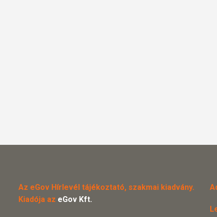
Az eGov Hírlevél tájékoztató, szakmai kiadvány.
A
Kiadója az
eGov Kft.
L