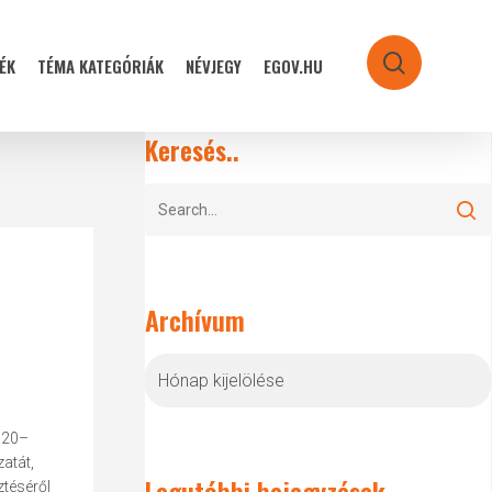
ÉK
TÉMA KATEGÓRIÁK
NÉVJEGY
EGOV.HU
search
Keresés..
Archívum
Archívum
020–
atát,
Legutóbbi bejegyzések
ztéséről