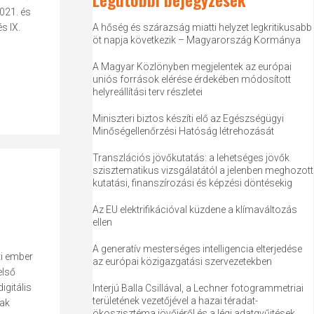
021. és
s IX.
A hőség és szárazság miatti helyzet legkritikusabb
öt napja következik – Magyarország Kormánya
A Magyar Közlönyben megjelentek az európai
uniós források elérése érdekében módosított
helyreállítási terv részletei
Miniszteri biztos készíti elő az Egészségügyi
Minőségellenőrzési Hatóság létrehozását
Transzlációs jövőkutatás: a lehetséges jövők
szisztematikus vizsgálatától a jelenben meghozott
kutatási, finanszírozási és képzési döntésekig
Az EU elektrifikációval küzdene a klímaváltozás
ellen
A generatív mesterséges intelligencia elterjedése
ti ember
az európai közigazgatási szervezetekben
első
igitális
Interjú Balla Csillával, a Lechner fotogrammetriai
területének vezetőjével a hazai téradat-
nak
ökoszisztéma jövőjéről és a légi adatgyűjtések