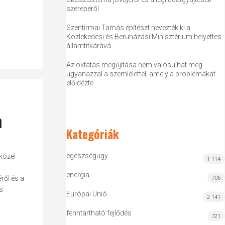
szerepéről
Szentirmai Tamás építészt nevezték ki a
Közlekedési és Beruházási Minisztérium helyettes
államtitkárává
Az oktatás megújítása nem valósulhat meg
ugyanazzal a szemlélettel, amely a problémákat
előidézte
m
Kategóriák
egészségügy
közel
1 114
energia
ről és a
706
s
Európai Unió
2 141
fenntartható fejlődés
721