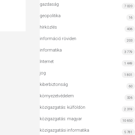
gazdaság
7 020
geopolitika
16
hírközlés
406
információ röviden
203
informatika
3 779
Internet
1 449
jog
1 801
kiberbiztonság
60
környezetvédelem
326
közigazgatás: külföldön
2 319
közigazgatás: magyar
10 650
közigazgatási informatika
5 781