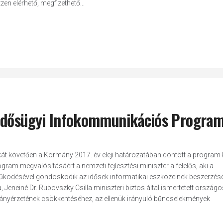
n elérhető, megfizethető...
 Idősügyi Infokommunikációs Progra
át követően a Kormány 2017. év eleji határozatában döntött a program 
ogram megvalósításáért a nemzeti fejlesztési miniszter a felelős, aki a
űködésével gondoskodik az idősek informatikai eszközeinek beszerzésé
a, Jeneiné Dr. Rubovszky Csilla miniszteri biztos által ismertetett országo
gányérzetének csökkentéséhez, az ellenük irányuló bűncselekmények