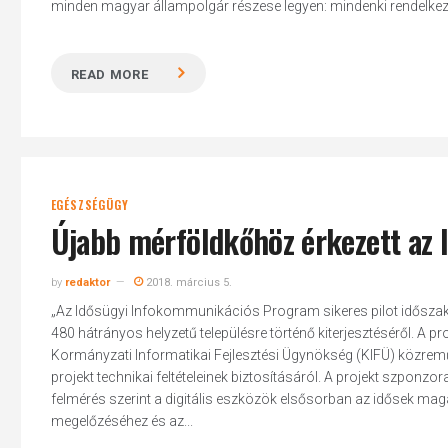
minden magyar állampolgár részese legyen: mindenki rendelkezze
READ MORE
EGÉSZSÉGÜGY
Újabb mérföldkőhöz érkezett az
by
redaktor
2018. március 5.
„Az Idősügyi Infokommunikációs Program sikeres pilot időszak
480 hátrányos helyzetű településre történő kiterjesztéséről. A pr
Kormányzati Informatikai Fejlesztési Ügynökség (KIFÜ) közrem
projekt technikai feltételeinek biztosításáról. A projekt szponzor
felmérés szerint a digitális eszközök elsősorban az idősek ma
megelőzéséhez és az...