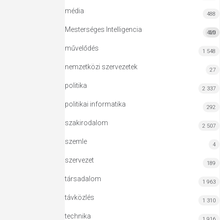
média
488
Mesterséges Intelligencia
420
MI
művelődés
1 548
nemzetközi szervezetek
27
politika
2 337
politikai informatika
292
szakirodalom
2 507
szemle
4
szervezet
189
társadalom
1 963
távközlés
1 310
technika
1 916