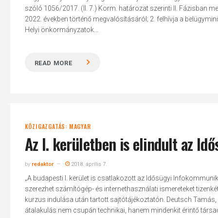
szóló 1056/2017. (II. 7.) Korm. határozat szerinti II. Fázisba
2022. években történő megvalósításáról; 2. felhívja a belügymi
Helyi önkormányzatok...
Hit enter to search or ESC to close
READ MORE
KÖZIGAZGATÁS: MAGYAR
Az I. kerületben is elindult az 
by
redaktor
2018. április 7.
„A budapesti I. kerület is csatlakozott az Idősügyi Infokommun
szerezhet számítógép- és internethasználati ismereteket tizenkéts
kurzus indulása után tartott sajtótájékoztatón. Deutsch Tamás, a 
átalakulás nem csupán technikai, hanem mindenkit érintő társad