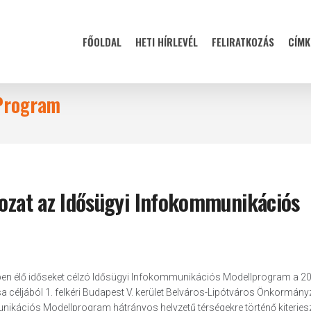
FŐOLDAL
HETI HÍRLEVÉL
FELIRATKOZÁS
CÍMK
 Program
rozat az Idősügyi Infokommunikációs
kben élő időseket célzó Idősügyi Infokommunikációs Modellprogram a 2
 céljából 1. felkéri Budapest V. kerület Belváros-Lipótváros Önkormányz
ikációs Modellprogram hátrányos helyzetű térségekre történő kiterjes