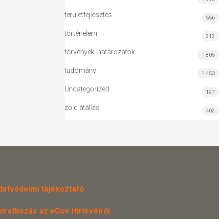
területfejlesztés
556
történelem
212
törvények, határozatok
1 805
tudomány
1 453
Uncategorized
197
zöld átállás
402
datvédelmi tájékoztató
eiratkozás az eGov Hírlevélről