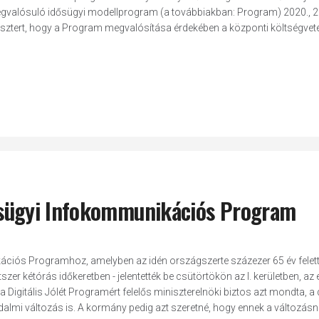
n megvalósuló idősügyi modellprogram (a továbbiakban: Program) 2020., 2
nisztert, hogy a Program megvalósítása érdekében a központi költségveté
Idősügyi Infokommunikációs Program
ikációs Programhoz, amelyben az idén országszerte százezer 65 év felet
zer kétórás időkeretben - jelentették be csütörtökön az I. kerületben, az 
Digitális Jólét Programért felelős miniszterelnöki biztos azt mondta, a d
almi változás is. A kormány pedig azt szeretné, hogy ennek a változás