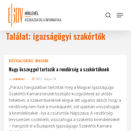
Skip
to
Menu
search
main
Close
content
Menu
Találat: igazságügyi szakértők
KÖZIGAZGATÁS: MAGYAR
Nagy összeggel tartozik a rendőrség a szakértőknek
by
redaktor
2012. május 14.
„Parázs hangulatban tartották meg a Magyar Igazságügyi
Szakértői Kamara területi tisztújító közgyűléseit az utóbbi
hetekben, a szakembereknek elegük lett ugyanis abból, hogy a
rendőrség nem fizet a munkájukért, sőt újabban visszafogják
a kirendeléseket - írja a csütörtöki Népszava. A rendőrség
tervszerűen csökkenti, visszafogja a szakértői kirendeléseket
– hangzott el a Budapesti Igazságügyi Szakértői Kamara