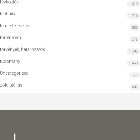
távközlés
1 310
technika
1 916
területfejlesztés
556
történelem
212
törvények, határozatok
1 805
tudomány
1 453
Uncategorized
197
zöld átállás
402