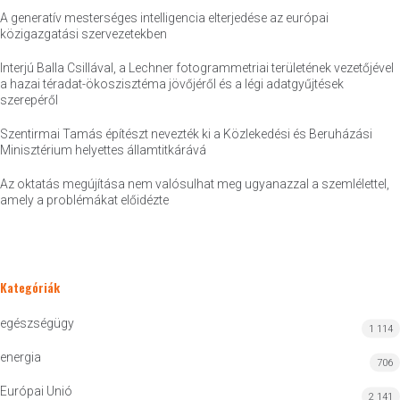
A generatív mesterséges intelligencia elterjedése az európai
közigazgatási szervezetekben
Interjú Balla Csillával, a Lechner fotogrammetriai területének vezetőjével
a hazai téradat-ökoszisztéma jövőjéről és a légi adatgyűjtések
szerepéről
Szentirmai Tamás építészt nevezték ki a Közlekedési és Beruházási
Minisztérium helyettes államtitkárává
Az oktatás megújítása nem valósulhat meg ugyanazzal a szemlélettel,
amely a problémákat előidézte
Kategóriák
egészségügy
1 114
energia
706
Európai Unió
2 141