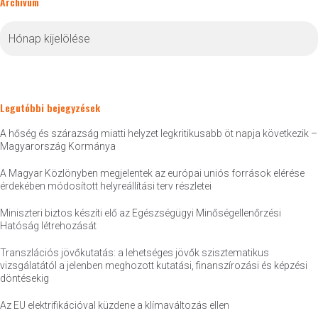
Archívum
Archívum
Legutóbbi bejegyzések
A hőség és szárazság miatti helyzet legkritikusabb öt napja következik –
Magyarország Kormánya
A Magyar Közlönyben megjelentek az európai uniós források elérése
érdekében módosított helyreállítási terv részletei
Miniszteri biztos készíti elő az Egészségügyi Minőségellenőrzési
Hatóság létrehozását
Transzlációs jövőkutatás: a lehetséges jövők szisztematikus
vizsgálatától a jelenben meghozott kutatási, finanszírozási és képzési
döntésekig
Az EU elektrifikációval küzdene a klímaváltozás ellen