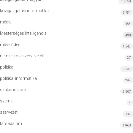
10 650
közigazgatási informatika
5 781
média
488
Mesterséges Intelligencia
420
MI
művelődés
1 548
nemzetközi szervezetek
27
politika
2 337
politikai informatika
292
szakirodalom
2 507
szemle
4
szervezet
189
társadalom
1 963