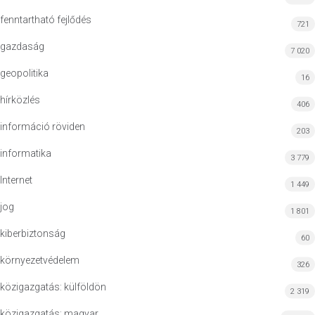
fenntartható fejlődés
721
gazdaság
7 020
geopolitika
16
hírközlés
406
információ röviden
203
informatika
3 779
Internet
1 449
jog
1 801
kiberbiztonság
60
környezetvédelem
326
közigazgatás: külföldön
2 319
közigazgatás: magyar