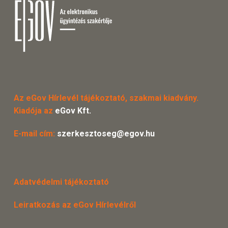
Az eGov Hírlevél tájékoztató, szakmai kiadvány.
Kiadója az
eGov Kft.
E-mail cím:
szerkesztoseg@egov.hu
Adatvédelmi tájékoztató
Leiratkozás az eGov Hírlevélről