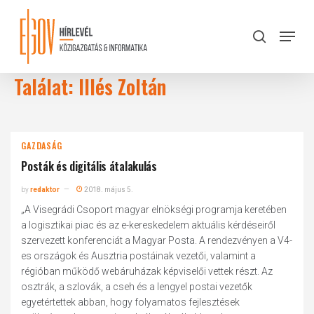
Skip
to
Menu
search
main
Close
content
Menu
Találat: Illés Zoltán
GAZDASÁG
Posták és digitális átalakulás
by
redaktor
2018. május 5.
„A Visegrádi Csoport magyar elnökségi programja keretében
a logisztikai piac és az e-kereskedelem aktuális kérdéseiről
szervezett konferenciát a Magyar Posta. A rendezvényen a V4-
es országok és Ausztria postáinak vezetői, valamint a
régióban működő webáruházak képviselői vettek részt. Az
osztrák, a szlovák, a cseh és a lengyel postai vezetők
egyetértettek abban, hogy folyamatos fejlesztések