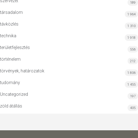
szervezet
189
társadalom
1 964
távközlés
1 310
technika
1 918
területfejlesztés
556
történelem
212
törvények, határozatok
1 806
tudomány
1 455
Uncategorized
197
zöld átállás
405