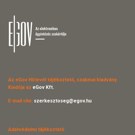
Az eGov Hírlevél tájékoztató, szakmai kiadvány.
Kiadója az
eGov Kft.
E-mail cím:
szerkesztoseg@egov.hu
Adatvédelmi tájékoztató