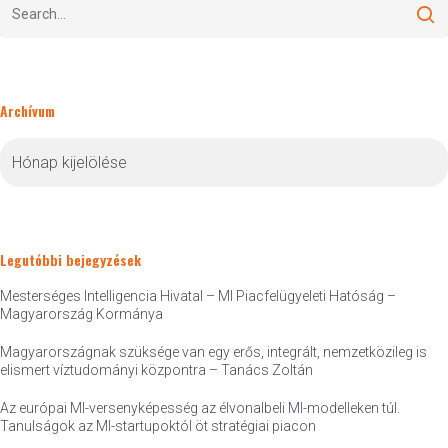
Archívum
Archívum
Legutóbbi bejegyzések
Mesterséges Intelligencia Hivatal – MI Piacfelügyeleti Hatóság –
Magyarország Kormánya
Magyarországnak szüksége van egy erős, integrált, nemzetközileg is
elismert víztudományi központra – Tanács Zoltán
Az európai MI-versenyképesség az élvonalbeli MI-modelleken túl.
Tanulságok az MI-startupoktól öt stratégiai piacon