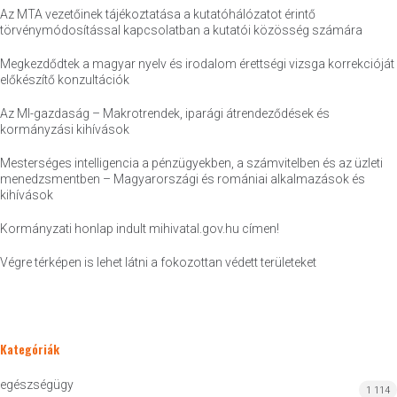
Az MTA vezetőinek tájékoztatása a kutatóhálózatot érintő
törvénymódosítással kapcsolatban a kutatói közösség számára
Megkezdődtek a magyar nyelv és irodalom érettségi vizsga korrekcióját
előkészítő konzultációk
Az MI-gazdaság – Makrotrendek, iparági átrendeződések és
kormányzási kihívások
Mesterséges intelligencia a pénzügyekben, a számvitelben és az üzleti
menedzsmentben – Magyarországi és romániai alkalmazások és
kihívások
Kormányzati honlap indult mihivatal.gov.hu címen!
Végre térképen is lehet látni a fokozottan védett területeket
Kategóriák
egészségügy
1 114