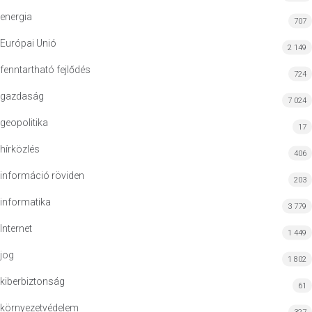
energia
707
Európai Unió
2 149
fenntartható fejlődés
724
gazdaság
7 024
geopolitika
17
hírközlés
406
információ röviden
203
informatika
3 779
Internet
1 449
jog
1 802
kiberbiztonság
61
környezetvédelem