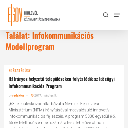
Skip
to
Menu
search
main
Close
content
Menu
Találat: Infokommunikációs
Modellprogram
EGÉSZSÉGÜGY
Hátrányos helyzetű településeken folytatódik az Idősügyi
Infokommunikációs Program
by
redaktor
2017. március 5.
„63 településközponttal bővül a Nemzeti Fejlesztési
Minisztérium (NFM) irányításával megvalósuló innovatív
infokommunikációs fejlesztés. A program 5000 egyedül élő,
65 év feletti idős ember számára teszi lehetővé otthoni