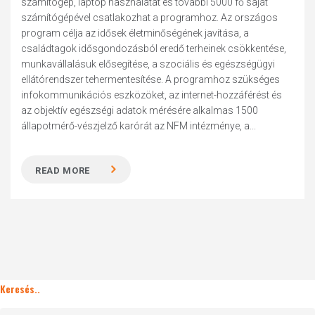
számítógép, laptop használatát és további 5000 fő saját
számítógépével csatlakozhat a programhoz. Az országos
program célja az idősek életminőségének javítása, a
családtagok idősgondozásból eredő terheinek csökkentése,
munkavállalásuk elősegítése, a szociális és egészségügyi
ellátórendszer tehermentesítése. A programhoz szükséges
infokommunikációs eszközöket, az internet-hozzáférést és
az objektív egészségi adatok mérésére alkalmas 1500
állapotmérő-vészjelző karórát az NFM intézménye, a...
READ MORE
Keresés..