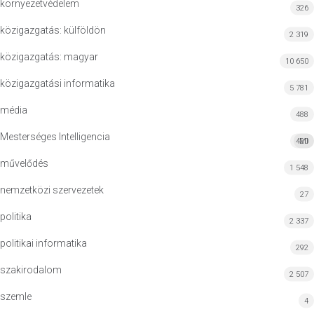
környezetvédelem
326
közigazgatás: külföldön
2 319
közigazgatás: magyar
10 650
közigazgatási informatika
5 781
média
488
Mesterséges Intelligencia
420
MI
művelődés
1 548
nemzetközi szervezetek
27
politika
2 337
politikai informatika
292
szakirodalom
2 507
szemle
4