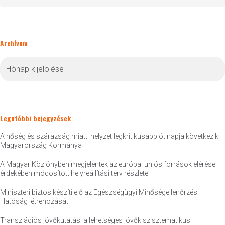
Archívum
Archívum
Legutóbbi bejegyzések
A hőség és szárazság miatti helyzet legkritikusabb öt napja következik –
Magyarország Kormánya
A Magyar Közlönyben megjelentek az európai uniós források elérése
érdekében módosított helyreállítási terv részletei
Miniszteri biztos készíti elő az Egészségügyi Minőségellenőrzési
Hatóság létrehozását
Transzlációs jövőkutatás: a lehetséges jövők szisztematikus