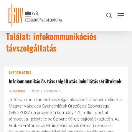
Skip
to
Menu
search
main
Close
content
Menu
Találat: infokommunikációs
távszolgáltatás
INFORMATIKA
Infokommunikációs távszolgáltatás indul látássérülteknek
by
redaktor
2017. november 19.
„Infokommunikációs távszolgáltatást indít látássérülteknek a
Magyar Vakok és Gyengénlátók Országos Szövetsége
(MVGYOSZ), a projektet a kormány 470 millió forinttal
támogatja - jelentette be Czibere Károly sajtótájékoztatón. Az
Emberi Erőforrások Minisztériumának (Emmi) szociális