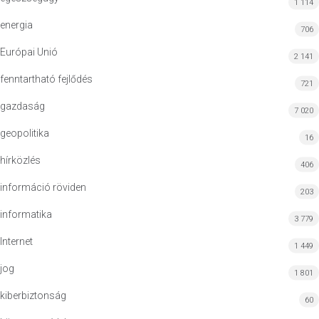
1 114
energia
706
Európai Unió
2 141
fenntartható fejlődés
721
gazdaság
7 020
geopolitika
16
hírközlés
406
információ röviden
203
informatika
3 779
Internet
1 449
jog
1 801
kiberbiztonság
60