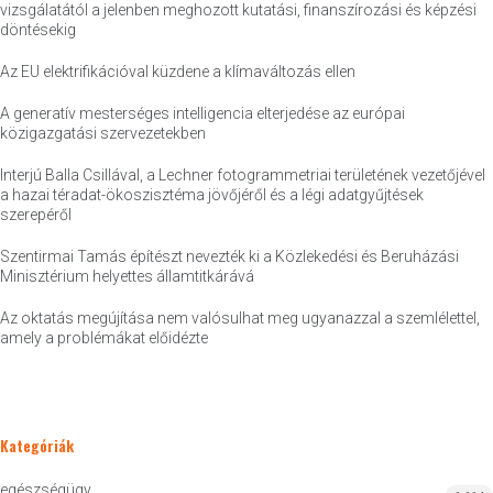
vizsgálatától a jelenben meghozott kutatási, finanszírozási és képzési
döntésekig
Az EU elektrifikációval küzdene a klímaváltozás ellen
A generatív mesterséges intelligencia elterjedése az európai
közigazgatási szervezetekben
Interjú Balla Csillával, a Lechner fotogrammetriai területének vezetőjével
a hazai téradat-ökoszisztéma jövőjéről és a légi adatgyűjtések
szerepéről
Szentirmai Tamás építészt nevezték ki a Közlekedési és Beruházási
Minisztérium helyettes államtitkárává
Az oktatás megújítása nem valósulhat meg ugyanazzal a szemlélettel,
amely a problémákat előidézte
Kategóriák
egészségügy