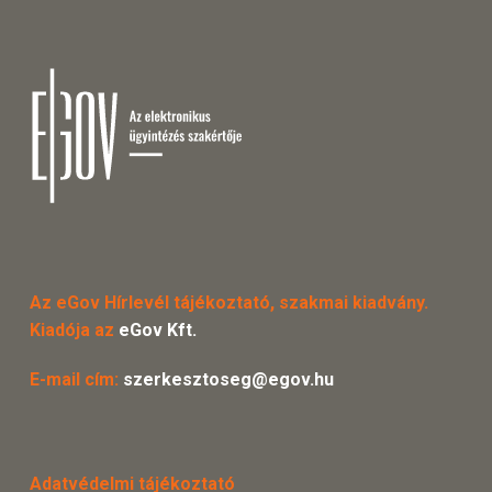
Az eGov Hírlevél tájékoztató, szakmai kiadvány.
Kiadója az
eGov Kft.
E-mail cím:
szerkesztoseg@egov.hu
Adatvédelmi tájékoztató