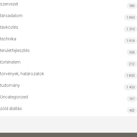
szervezet
189
társadalom
1 963
távközlés
1 310
technika
1 916
területfejlesztés
556
történelem
212
törvények, határozatok
1 805
tudomány
1 453
Uncategorized
197
zöld átállás
402