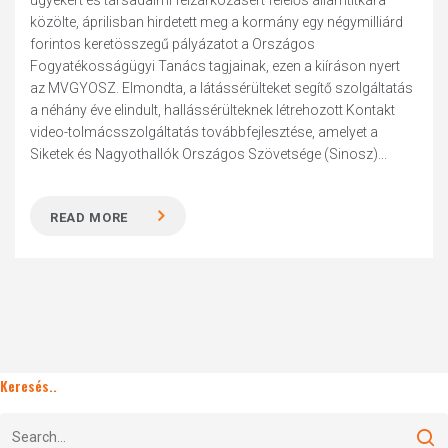
ügyekért és társadalmi felzárkózásért felelős államtitkára
közölte, áprilisban hirdetett meg a kormány egy négymilliárd
forintos keretösszegű pályázatot a Országos
Fogyatékosságügyi Tanács tagjainak, ezen a kiíráson nyert
az MVGYOSZ. Elmondta, a látássérülteket segítő szolgáltatás
a néhány éve elindult, hallássérülteknek létrehozott Kontakt
video-tolmácsszolgáltatás továbbfejlesztése, amelyet a
Siketek és Nagyothallók Országos Szövetsége (Sinosz)...
READ MORE
Keresés..