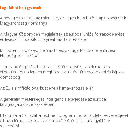
Legutóbbi bejegyzések
A hőség és szárazság miatti helyzet legkritikusabb öt napja következik –
Magyarország Kormánya
A Magyar Közlönyben megjelentek az európai uniós források elérése
érdekében módosított helyreállítási terv részletei
Miniszteri biztos készíti elő az Egészségügyi Minőségellenőrzési
Hatóság létrehozását
Transzlációs jövőkutatás: a lehetséges jövők szisztematikus
vizsgálatától a jelenben meghozott kutatási, finanszírozási és képzési
döntésekig
Az EU elektrifikációval küzdene a klímaváltozás ellen
A generatív mesterséges intelligencia elterjedése az európai
közigazgatási szervezetekben
Interjú Balla Csillával, a Lechner fotogrammetriai területének vezetőjével
a hazai téradat-ökoszisztéma jövőjéről és a légi adatgyűjtések
szerepéről