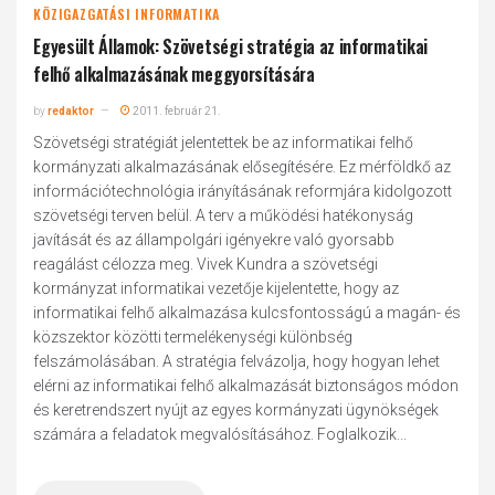
KÖZIGAZGATÁSI INFORMATIKA
Egyesült Államok: Szövetségi stratégia az informatikai
felhő alkalmazásának meggyorsítására
by
redaktor
2011. február 21.
Szövetségi stratégiát jelentettek be az informatikai felhő
kormányzati alkalmazásának elősegítésére. Ez mérföldkő az
információtechnológia irányításának reformjára kidolgozott
szövetségi terven belül. A terv a működési hatékonyság
javítását és az állampolgári igényekre való gyorsabb
reagálást célozza meg. Vivek Kundra a szövetségi
kormányzat informatikai vezetője kijelentette, hogy az
informatikai felhő alkalmazása kulcsfontosságú a magán- és
közszektor közötti termelékenységi különbség
felszámolásában. A stratégia felvázolja, hogy hogyan lehet
elérni az informatikai felhő alkalmazását biztonságos módon
és keretrendszert nyújt az egyes kormányzati ügynökségek
számára a feladatok megvalósításához. Foglalkozik...