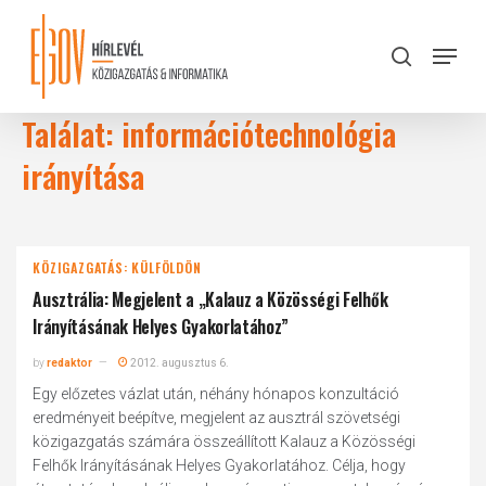
Skip
to
Menu
search
main
Close
content
Menu
Találat: információtechnológia
irányítása
KÖZIGAZGATÁS: KÜLFÖLDÖN
Ausztrália: Megjelent a „Kalauz a Közösségi Felhők
Irányításának Helyes Gyakorlatához”
by
redaktor
2012. augusztus 6.
Egy előzetes vázlat után, néhány hónapos konzultáció
eredményeit beépítve, megjelent az ausztrál szövetségi
közigazgatás számára összeállított Kalauz a Közösségi
Felhők Irányításának Helyes Gyakorlatához. Célja, hogy