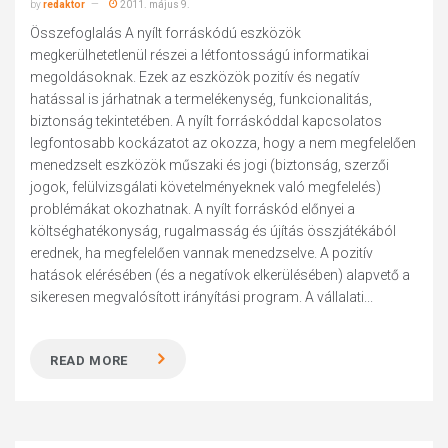
by
redaktor
2011. május 9.
Összefoglalás A nyílt forráskódú eszközök
megkerülhetetlenül részei a létfontosságú informatikai
megoldásoknak. Ezek az eszközök pozitív és negatív
hatással is járhatnak a termelékenység, funkcionalitás,
biztonság tekintetében. A nyílt forráskóddal kapcsolatos
legfontosabb kockázatot az okozza, hogy a nem megfelelően
menedzselt eszközök műszaki és jogi (biztonság, szerzői
jogok, felülvizsgálati követelményeknek való megfelelés)
problémákat okozhatnak. A nyílt forráskód előnyei a
költséghatékonyság, rugalmasság és újítás összjátékából
erednek, ha megfelelően vannak menedzselve. A pozitív
hatások elérésében (és a negatívok elkerülésében) alapvető a
sikeresen megvalósított irányítási program. A vállalati...
READ MORE