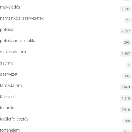
művelődés
1 548
nemzetközi szervezetek
27
politika
2 337
politikai informatika
292
szakirodalom
2 507
szemle
4
szervezet
189
társadalom
1 963
távközlés
1 310
technika
1 916
területfejlesztés
556
történelem