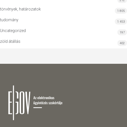
212
törvények, határozatok
1 805
tudomány
1 453
Uncategorized
197
zöld átállás
402