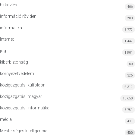
hírközlés
406
információ röviden
203
informatika
3 779
Internet
1 449
jog
1 801
kiberbiztonság
60
környezetvédelem
326
közigazgatás: külföldön
2 319
közigazgatás: magyar
10 650
közigazgatási informatika
5 781
média
488
Mesterséges Intelligencia
420
MI