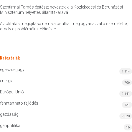
Szentirmai Tamás építészt nevezték ki a Közlekedési és Beruházási
Minisztérium helyettes államtitkárává
Az oktatás megújítása nem valósulhat meg ugyanazzal a szemlélettel,
amely a problémákat előidézte
Kategóriák
egészségügy
1 114
energia
706
Európai Unió
2 141
fenntartható fejlődés
721
gazdaság
7 020
geopolitika
16