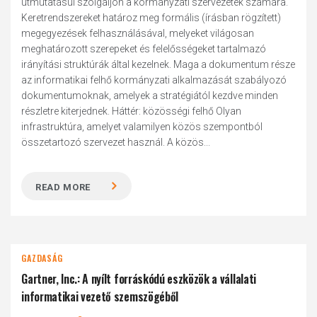
útmutatásul szolgáljon a kormányzati szervezetek számára.
Keretrendszereket határoz meg formális (írásban rögzített)
megegyezések felhasználásával, melyeket világosan
meghatározott szerepeket és felelősségeket tartalmazó
irányítási struktúrák által kezelnek. Maga a dokumentum része
az informatikai felhő kormányzati alkalmazását szabályozó
dokumentumoknak, amelyek a stratégiától kezdve minden
részletre kiterjednek. Háttér: közösségi felhő Olyan
infrastruktúra, amelyet valamilyen közös szempontból
összetartozó szervezet használ. A közös...
READ MORE
GAZDASÁG
Gartner, Inc.: A nyílt forráskódú eszközök a vállalati
informatikai vezető szemszögéből