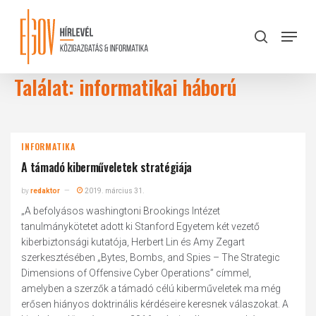
Skip
to
Menu
search
main
Close
content
Menu
Találat: informatikai háború
INFORMATIKA
A támadó kiberműveletek stratégiája
by
redaktor
2019. március 31.
„A befolyásos washingtoni Brookings Intézet
tanulmánykötetet adott ki Stanford Egyetem két vezető
kiberbiztonsági kutatója, Herbert Lin és Amy Zegart
szerkesztésében „Bytes, Bombs, and Spies – The Strategic
Dimensions of Offensive Cyber Operations” címmel,
amelyben a szerzők a támadó célú kiberműveletek ma még
erősen hiányos doktrinális kérdéseire keresnek válaszokat. A