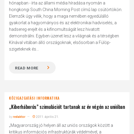
hónapban - írta az állami média híradása nyomán a
hongkongi South China Morning Post című lap csütörtökön.
Elemzők úgy vélik, hogy a maga nemében egyedülálló
gyakorlat a hagyományos és az elektronikai hadviselés, a
hadsereg erejét és a kifinomultságát lesz hivatott
demonstrálni. Egyben üzenet lesz a világnak és a térségben
Kínával vitában álló országoknak, elsősorban a Fülöp-
szigeteknek és...
READ MORE
KÖZIGAZGATÁSI INFORMATIKA
„Kiberháborús” szimulációt tartanak az év végén az unióban
by
redaktor
2011. április 21.
„Magyarország jó helyen áll az uniós országok között a
kritikus információs infrastruktúrák védelmével, a