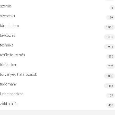
szemle
4
szervezet
189
társadalom
1 963
távközlés
1 310
technika
1 916
területfejlesztés
556
történelem
212
törvények, határozatok
1 805
tudomány
1 453
Uncategorized
197
zöld átállás
403