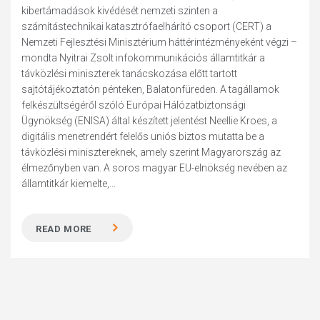
kibertámadások kivédését nemzeti szinten a
számítástechnikai katasztrófaelhárító csoport (CERT) a
Nemzeti Fejlesztési Minisztérium háttérintézményeként végzi –
mondta Nyitrai Zsolt infokommunikációs államtitkár a
távközlési miniszterek tanácskozása előtt tartott
sajtótájékoztatón pénteken, Balatonfüreden. A tagállamok
felkészültségéről szóló Európai Hálózatbiztonsági
Ügynökség (ENISA) által készített jelentést Neellie Kroes, a
digitális menetrendért felelős uniós biztos mutatta be a
távközlési minisztereknek, amely szerint Magyarország az
élmezőnyben van. A soros magyar EU-elnökség nevében az
államtitkár kiemelte,...
READ MORE