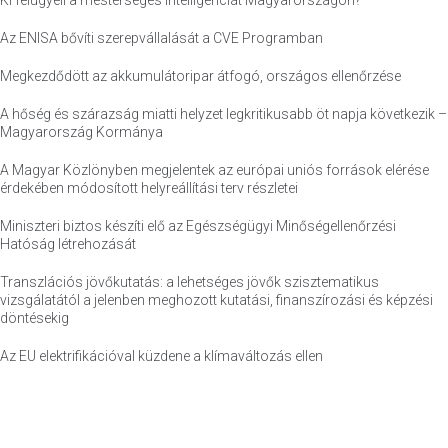
Ki felügyeli a mesterséges intelligenciát Magyarországon?
Az ENISA bővíti szerepvállalását a CVE Programban
Megkezdődött az akkumulátoripar átfogó, országos ellenőrzése
A hőség és szárazság miatti helyzet legkritikusabb öt napja következik –
Magyarország Kormánya
A Magyar Közlönyben megjelentek az európai uniós források elérése
érdekében módosított helyreállítási terv részletei
Miniszteri biztos készíti elő az Egészségügyi Minőségellenőrzési
Hatóság létrehozását
Transzlációs jövőkutatás: a lehetséges jövők szisztematikus
vizsgálatától a jelenben meghozott kutatási, finanszírozási és képzési
döntésekig
Az EU elektrifikációval küzdene a klímaváltozás ellen