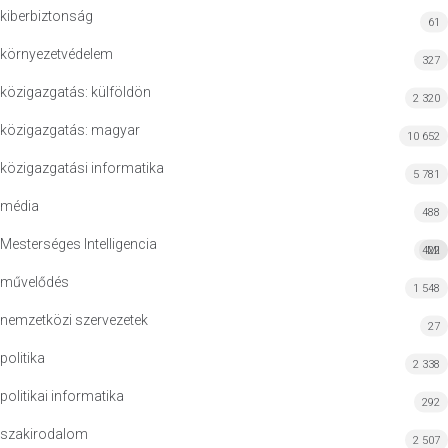
kiberbiztonság
61
környezetvédelem
327
közigazgatás: külföldön
2 320
közigazgatás: magyar
10 652
közigazgatási informatika
5 781
média
488
Mesterséges Intelligencia
422
MI
művelődés
1 548
nemzetközi szervezetek
27
politika
2 338
politikai informatika
292
szakirodalom
2 507