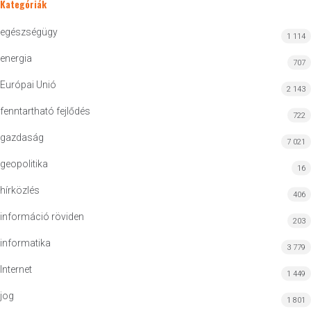
Kategóriák
egészségügy
1 114
energia
707
Európai Unió
2 143
fenntartható fejlődés
722
gazdaság
7 021
geopolitika
16
hírközlés
406
információ röviden
203
informatika
3 779
Internet
1 449
jog
1 801