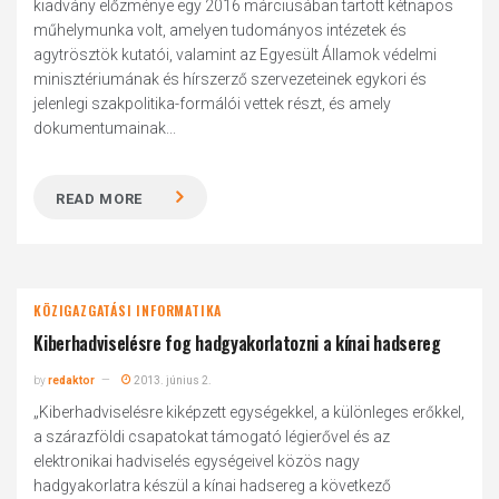
kiadvány előzménye egy 2016 márciusában tartott kétnapos
műhelymunka volt, amelyen tudományos intézetek és
agytrösztök kutatói, valamint az Egyesült Államok védelmi
minisztériumának és hírszerző szervezeteinek egykori és
jelenlegi szakpolitika-formálói vettek részt, és amely
dokumentumainak...
READ MORE
KÖZIGAZGATÁSI INFORMATIKA
Kiberhadviselésre fog hadgyakorlatozni a kínai hadsereg
by
redaktor
2013. június 2.
„Kiberhadviselésre kiképzett egységekkel, a különleges erőkkel,
a szárazföldi csapatokat támogató légierővel és az
elektronikai hadviselés egységeivel közös nagy
hadgyakorlatra készül a kínai hadsereg a következő