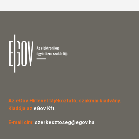
Az eGov Hírlevél tájékoztató, szakmai kiadvány.
Kiadója az
eGov Kft.
E-mail cím:
szerkesztoseg@egov.hu