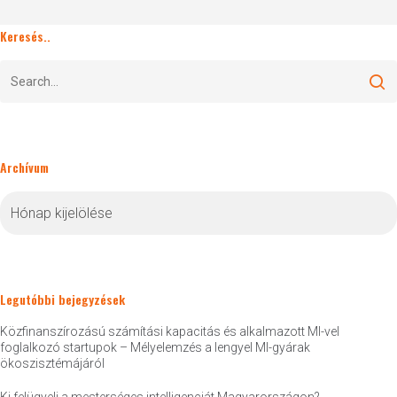
Keresés..
Archívum
Archívum
Legutóbbi bejegyzések
Közfinanszírozású számítási kapacitás és alkalmazott MI-vel
foglalkozó startupok – Mélyelemzés a lengyel MI-gyárak
ökoszisztémájáról