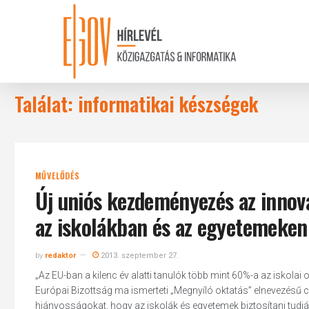
Skip
to
main
content
Találat: informatikai készségek
MŰVELŐDÉS
Új uniós kezdeményezés az innovác
az iskolákban és az egyetemeken
by
redaktor
2013. szeptember 27.
„Az EU-ban a kilenc év alatti tanulók több mint 60%-a az iskolai 
Európai Bizottság ma ismerteti „Megnyíló oktatás” elnevezésű cs
hiányosságokat, hogy az iskolák és egyetemek biztosítani tudják