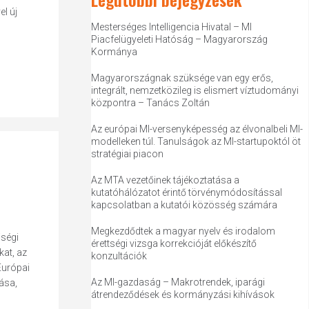
l új
Mesterséges Intelligencia Hivatal – MI
Piacfelügyeleti Hatóság – Magyarország
Kormánya
Magyarországnak szüksége van egy erős,
integrált, nemzetközileg is elismert víztudományi
központra – Tanács Zoltán
Az európai MI-versenyképesség az élvonalbeli MI-
modelleken túl. Tanulságok az MI-startupoktól öt
stratégiai piacon
Az MTA vezetőinek tájékoztatása a
kutatóhálózatot érintő törvénymódosítással
kapcsolatban a kutatói közösség számára
Megkezdődtek a magyar nyelv és irodalom
iségi
érettségi vizsga korrekcióját előkészítő
kat, az
konzultációk
Európai
Az MI-gazdaság – Makrotrendek, iparági
tása,
átrendeződések és kormányzási kihívások