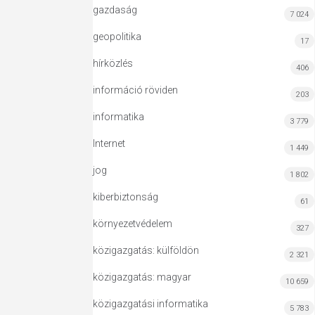
gazdaság
7 024
geopolitika
17
hírközlés
406
információ röviden
203
informatika
3 779
Internet
1 449
jog
1 802
kiberbiztonság
61
környezetvédelem
327
közigazgatás: külföldön
2 321
közigazgatás: magyar
10 659
közigazgatási informatika
5 783