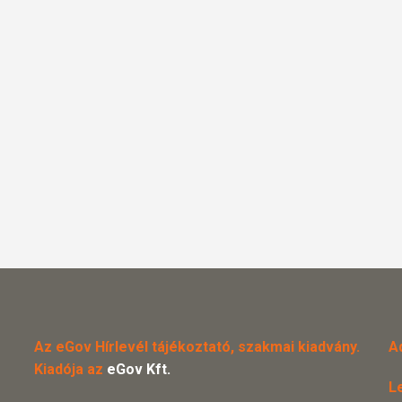
Az eGov Hírlevél tájékoztató, szakmai kiadvány.
A
Kiadója az
eGov Kft.
L