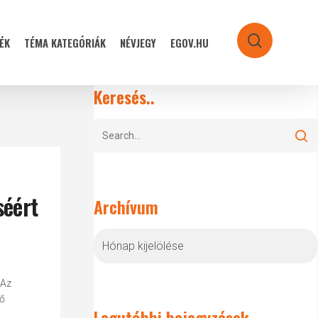
ÉK
TÉMA KATEGÓRIÁK
NÉVJEGY
EGOV.HU
search
Keresés..
séért
Archívum
Archívum
 Az
vő
Legutóbbi bejegyzések