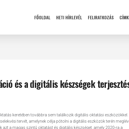
FŐOLDAL
HETI HÍRLEVÉL
FELIRATKOZÁS
CÍMK
ió és a digitális készségek terjeszté
oktatás keretében továbbra sem találkozik digitális oktatási eszközökkel.
elekvési tervét, amelynek célja pótolni a digitális eszközök terén meglé
 azt a magas szintű oktatást és digitális készséget, amely 2020-ra a