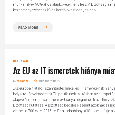
munkahelyek 90%-ához alapkövetelmény lesz. A Bizottság a mai n
kezdeményezésének kíván kezdőlökést adni, és ahol...
READ MORE
Hit enter to search or ESC to close
GAZDASÁG
Az EU az IT ismeretek hiánya mia
by
redaktor
2012. március 26.
„Az európai fiatalok számítástechnikai és IT ismereteinek hián
helyzete - figyelmeztettek EU-politikusok. Miközben az európai f
alapvető informatikai ismeretek hiánya megnehezíti az elhelyez
Bizottság kutatása. A Bizottság becslése szerint azoknak az isko
elérheti a 700 ezret 2015-re. Ez a tudáshiány különösen sújtja