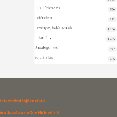
területfejlesztés
556
történelem
212
törvények, határozatok
1 806
tudomány
1 455
Uncategorized
197
zöld átállás
405
datvédelmi tájékoztató
eiratkozás az eGov Hírlevélről