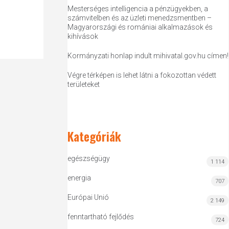
Mesterséges intelligencia a pénzügyekben, a
számvitelben és az üzleti menedzsmentben –
Magyarországi és romániai alkalmazások és
kihívások
Kormányzati honlap indult mihivatal.gov.hu címen!
Végre térképen is lehet látni a fokozottan védett
területeket
Kategóriák
egészségügy
1 114
energia
707
Európai Unió
2 149
fenntartható fejlődés
724