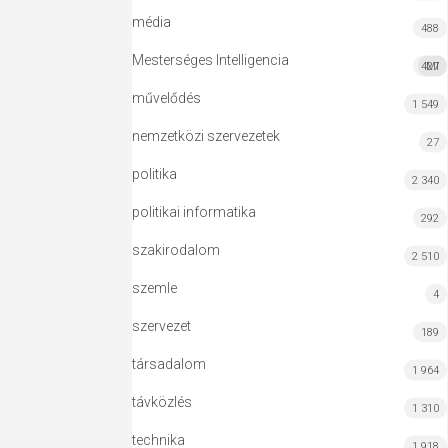
média
488
Mesterséges Intelligencia
427
MI
művelődés
1 549
nemzetközi szervezetek
27
politika
2 340
politikai informatika
292
szakirodalom
2 510
szemle
4
szervezet
189
társadalom
1 964
távközlés
1 310
technika
1 918