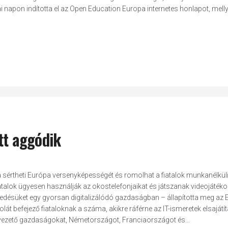
apon indította el az Open Education Europa internetes honlapot, mellye
tt aggódik
ya sértheti Európa versenyképességét és romolhat a fiatalok munkanélkül
iatalok ügyesen használják az okostelefonjaikat és játszanak videojátéko
kedésüket egy gyorsan digitalizálódó gazdaságban – állapította meg az 
lát befejező fiataloknak a száma, akikre ráférne az IT-ismeretek elsajátí
 a vezető gazdaságokat, Németországot, Franciaországot és...