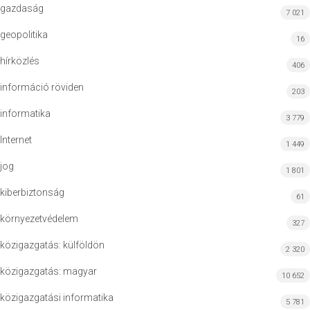
gazdaság
7 021
geopolitika
16
hírközlés
406
információ röviden
203
informatika
3 779
Internet
1 449
jog
1 801
kiberbiztonság
61
környezetvédelem
327
közigazgatás: külföldön
2 320
közigazgatás: magyar
10 652
közigazgatási informatika
5 781