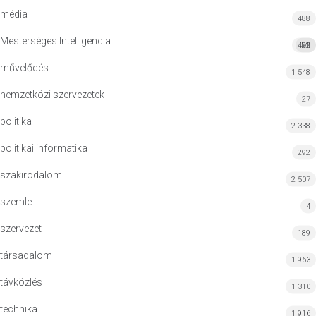
média
488
Mesterséges Intelligencia
422
MI
művelődés
1 548
nemzetközi szervezetek
27
politika
2 338
politikai informatika
292
szakirodalom
2 507
szemle
4
szervezet
189
társadalom
1 963
távközlés
1 310
technika
1 916