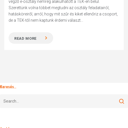
végző e-osztály nemrég alakulhatott a TEK-en belül.
Szerettünk volna többet megtudni az osztály feladatairól,
hatásköreiről, arról, hogy mit szűr és kiket ellenőriz a csoport,
de a TEK-től nem kaptunk érdemi választ...
READ MORE
Keresés..