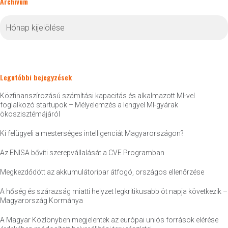
Archívum
Archívum
Legutóbbi bejegyzések
Közfinanszírozású számítási kapacitás és alkalmazott MI-vel
foglalkozó startupok – Mélyelemzés a lengyel MI-gyárak
ökoszisztémájáról
Ki felügyeli a mesterséges intelligenciát Magyarországon?
Az ENISA bővíti szerepvállalását a CVE Programban
Megkezdődött az akkumulátoripar átfogó, országos ellenőrzése
A hőség és szárazság miatti helyzet legkritikusabb öt napja következik –
Magyarország Kormánya
A Magyar Közlönyben megjelentek az európai uniós források elérése