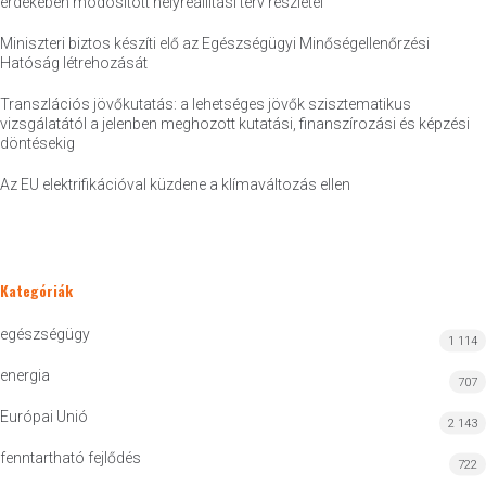
érdekében módosított helyreállítási terv részletei
Miniszteri biztos készíti elő az Egészségügyi Minőségellenőrzési
Hatóság létrehozását
Transzlációs jövőkutatás: a lehetséges jövők szisztematikus
vizsgálatától a jelenben meghozott kutatási, finanszírozási és képzési
döntésekig
Az EU elektrifikációval küzdene a klímaváltozás ellen
Kategóriák
egészségügy
1 114
energia
707
Európai Unió
2 143
fenntartható fejlődés
722