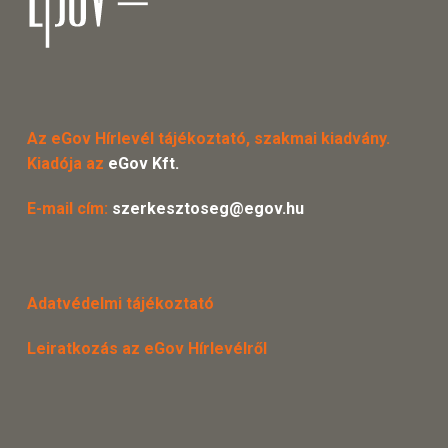
Az eGov Hírlevél tájékoztató, szakmai kiadvány.
Kiadója az
eGov Kft.
E-mail cím:
szerkesztoseg@egov.hu
Adatvédelmi tájékoztató
Leiratkozás az eGov Hírlevélről