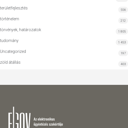
területfejlesztés
556
történelem
212
törvények, határozatok
1 805
tudomány
1 453
Uncategorized
197
zöld átállás
403