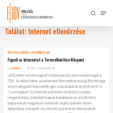
Skip
to
Menu
search
main
Close
content
Menu
Találat: Internet ellenőrzése
KÖZIGAZGATÁSI INFORMATIKA
Figyeli az Internetet a Terrorelhárítási Központ
by
redaktor
2012. szeptember 18.
„650 millió forintra kapott közbeszerzés alóli mentességet a
TEK. Az előző héten a parlament Nemzetbiztonsági Bizottsága
a kormánypárti képviselők igen szavazatával döntött erről. A
"csomagban" az internet szűrésére hivatott e-osztály
megerősítése, beléptető kapuk kialakítása és a külföldön
bajba került magyarok mentését segítő operatív terem
fejlesztése szerepelt. Az internet szűrését és ellenőrzését