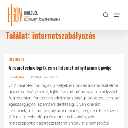
Skip
to
Menu
search
main
Close
content
Menu
Találat: internetszabályozás
INTERNET
A neurotechnológiák és az Internet irányításának jövője
by
redaktor
2024. november 25.
„1. A neurotechnológiák, amelyek elmossák a határokat elme,
gép és valóság között, fejlődése várhatóan zavaros helyzetet
fog teremteni fontos társadalmi-gazdasági jogok területén, az
egészségügytől az emberi identitásig. Olyan kihívást
jelentenek, mint amilyennel az emberiség még nem találkozott.
2. A neurotechnológia és az internetszabályozás
metszéspontja nagyrészt feltáratlan terület a nemzetközi