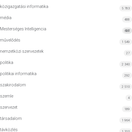
közigazgatási informatika
5 783
média
488
Mesterséges Intelligencia
427
MI
művelődés
1 549
nemzetközi szervezetek
27
politika
2 340
politikai informatika
292
szakirodalom
2 510
szemle
4
szervezet
189
társadalom
1 964
távközlés
1 310