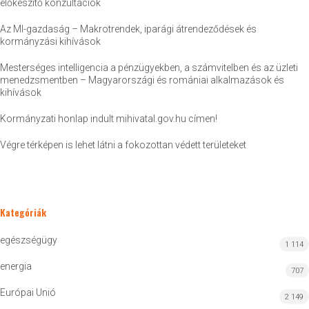
előkészítő konzultációk
Az MI-gazdaság – Makrotrendek, iparági átrendeződések és
kormányzási kihívások
Mesterséges intelligencia a pénzügyekben, a számvitelben és az üzleti
menedzsmentben – Magyarországi és romániai alkalmazások és
kihívások
Kormányzati honlap indult mihivatal.gov.hu címen!
Végre térképen is lehet látni a fokozottan védett területeket
Kategóriák
egészségügy
1 114
energia
707
Európai Unió
2 149