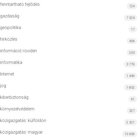
fenntartható fejlődés
724
gazdaság
7 024
geopolitika
17
hírközlés
406
információ röviden
203
informatika
3 779
Internet
1 449
jog
1 802
kiberbiztonság
61
környezetvédelem
327
közigazgatás: külföldön
2 321
közigazgatás: magyar
10 659