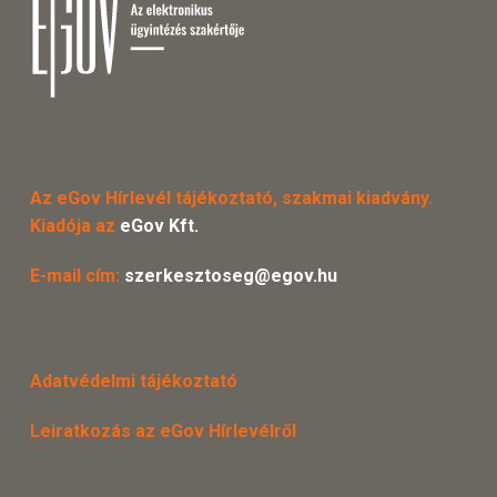
Az eGov Hírlevél tájékoztató, szakmai kiadvány.
Kiadója az
eGov Kft.
E-mail cím:
szerkesztoseg@egov.hu
Adatvédelmi tájékoztató
Leiratkozás az eGov Hírlevélről