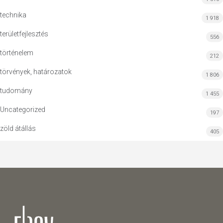
technika
1 918
területfejlesztés
556
történelem
212
törvények, határozatok
1 806
tudomány
1 455
Uncategorized
197
zöld átállás
405