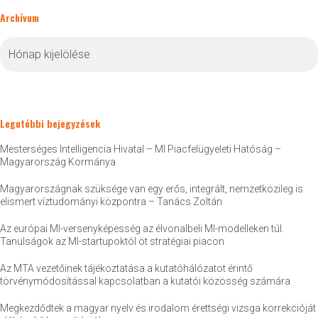
Archívum
Archívum
Legutóbbi bejegyzések
Mesterséges Intelligencia Hivatal – MI Piacfelügyeleti Hatóság –
Magyarország Kormánya
Magyarországnak szüksége van egy erős, integrált, nemzetközileg is
elismert víztudományi központra – Tanács Zoltán
Az európai MI-versenyképesség az élvonalbeli MI-modelleken túl.
Tanulságok az MI-startupoktól öt stratégiai piacon
Az MTA vezetőinek tájékoztatása a kutatóhálózatot érintő
törvénymódosítással kapcsolatban a kutatói közösség számára
Megkezdődtek a magyar nyelv és irodalom érettségi vizsga korrekcióját