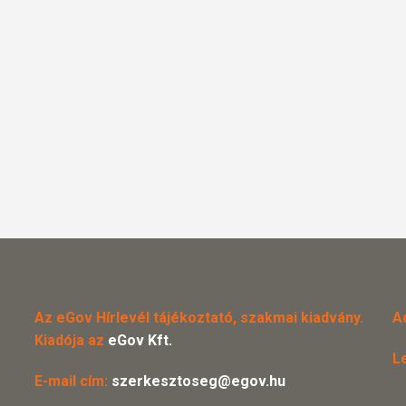
Az eGov Hírlevél tájékoztató, szakmai kiadvány.
A
Kiadója az
eGov Kft.
L
E-mail cím:
szerkesztoseg@egov.hu