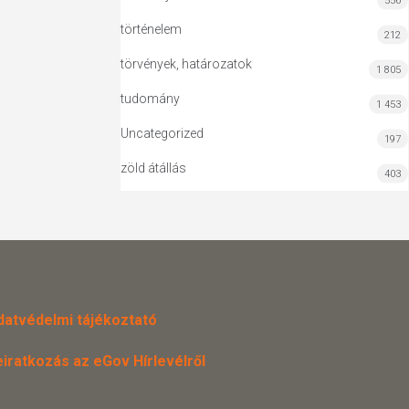
556
történelem
212
törvények, határozatok
1 805
tudomány
1 453
Uncategorized
197
zöld átállás
403
datvédelmi tájékoztató
eiratkozás az eGov Hírlevélről