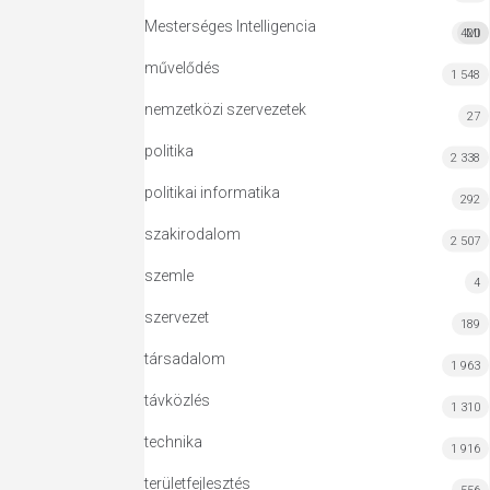
Mesterséges Intelligencia
420
MI
művelődés
1 548
nemzetközi szervezetek
27
politika
2 338
politikai informatika
292
szakirodalom
2 507
szemle
4
szervezet
189
társadalom
1 963
távközlés
1 310
technika
1 916
területfejlesztés