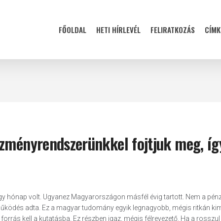
FŐOLDAL
HETI HÍRLEVÉL
FELIRATKOZÁS
CÍMK
ézményrendszerünkkel fojtjuk meg, íg
 egy hónap volt. Ugyanez Magyarországon másfél évig tartott. Nem a pén
 működés adta. Ez a magyar tudomány egyik legnagyobb, mégis ritkán ki
forrás kell a kutatásba. Ez részben igaz, mégis félrevezető. Ha a rossz