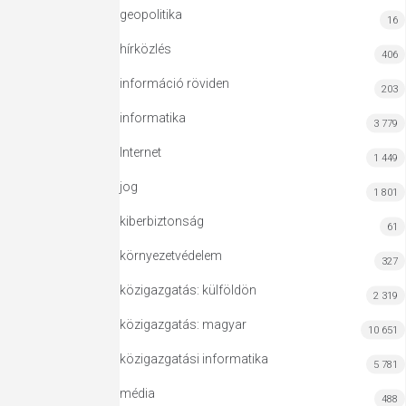
geopolitika
16
hírközlés
406
információ röviden
203
informatika
3 779
Internet
1 449
jog
1 801
kiberbiztonság
61
környezetvédelem
327
közigazgatás: külföldön
2 319
közigazgatás: magyar
10 651
közigazgatási informatika
5 781
média
488