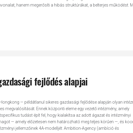
onalat, hanem megerősíti a hibás struktúrákat, a belterjes működést. 
gazdasági fejlődés alapjai
 Hongkong — példátlanul sikeres gazdasági fejlődése alapján olyan inté
keres megvalósítását. Ennek központi eleme egy vezető intézmény, amely
ecifikus tudást épít fel, hogy kialakítsa az adott ágazat és intézményi
magot — amely előzetesen nem határozható meg teljes körűen —, és koor
tézményi jellemzőinek 4A-modelljét: Ambition-Agency (ambíció és