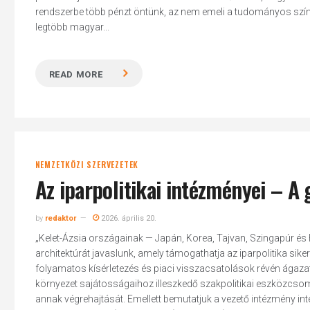
rendszerbe több pénzt öntünk, az nem emeli a tudományos színv
legtöbb magyar...
READ MORE
Hit enter to search or ESC to close
NEMZETKÖZI SZERVEZETEK
Az iparpolitikai intézményei – A 
by
redaktor
2026. április 20.
„Kelet-Ázsia országainak — Japán, Korea, Tajvan, Szingapúr és
architektúrát javaslunk, amely támogathatja az iparpolitika si
folyamatos kísérletezés és piaci visszacsatolások révén ágazatsp
környezet sajátosságaihoz illeszkedő szakpolitikai eszközcso
annak végrehajtását. Emellett bemutatjuk a vezető intézmény in