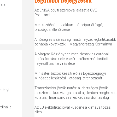
Ma a
Az ENISA bővíti szerepvállalását a CVE
Programban
Megkezdődött az akkumulátoripar átfogó,
országos ellenőrzése
A hőség és szárazság miatti helyzet legkritikusabb
öt napja következik – Magyarország Kormánya
A Magyar Közlönyben megjelentek az európai
uniós források elérése érdekében módosított
helyreállítási terv részletei
Miniszteri biztos készíti elő az Egészségügyi
Minőségellenőrzési Hatóság létrehozását
Transzlációs jövőkutatás: a lehetséges jövők
zményi
szisztematikus vizsgálatától a jelenben meghozott
kutatási, finanszírozási és képzési döntésekig
dinálja
Az EU elektrifikációval küzdene a klímaváltozás
ellen