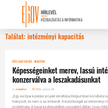
Skip
to
main
content
Találat: intézményi kapacitás
KÖZIGAZGATÁS: MAGYAR
Képességeinket merev, lassú int
konzerválva a leszakadásunkat
by
redaktor
2026. június 28.
„Egy európai kutatási projekt elindítása Belgiumban körülbelül
hiányzott, és nem is az emberek. A különbséget az intézményi
problémája. A hazai közbeszédben visszatérő állítás, hogy több 