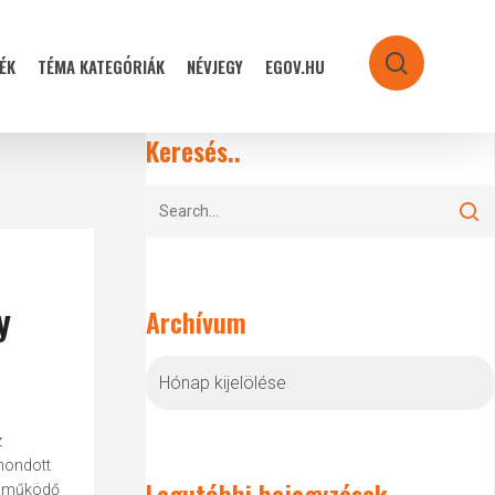
ÉK
TÉMA KATEGÓRIÁK
NÉVJEGY
EGOV.HU
search
Keresés..
y
Archívum
Archívum
z
mondott
Legutóbbi bejegyzések
ul működő