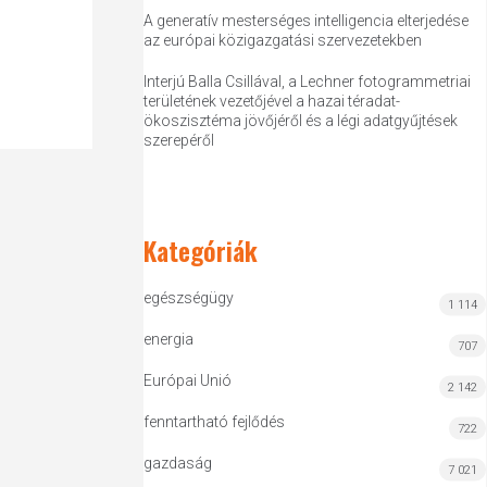
A generatív mesterséges intelligencia elterjedése
az európai közigazgatási szervezetekben
Interjú Balla Csillával, a Lechner fotogrammetriai
területének vezetőjével a hazai téradat-
ökoszisztéma jövőjéről és a légi adatgyűjtések
szerepéről
Kategóriák
egészségügy
1 114
energia
707
Európai Unió
2 142
fenntartható fejlődés
722
gazdaság
7 021