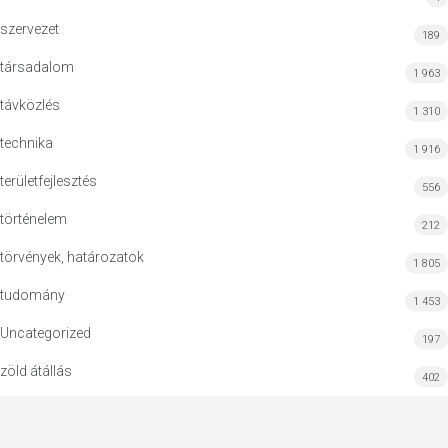
szervezet
189
társadalom
1 963
távközlés
1 310
technika
1 916
területfejlesztés
556
történelem
212
törvények, határozatok
1 805
tudomány
1 453
Uncategorized
197
zöld átállás
402