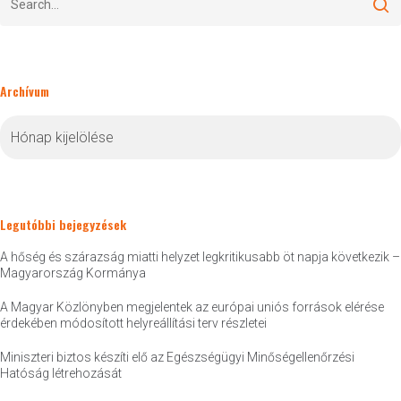
Archívum
Archívum
Legutóbbi bejegyzések
A hőség és szárazság miatti helyzet legkritikusabb öt napja következik –
Magyarország Kormánya
A Magyar Közlönyben megjelentek az európai uniós források elérése
érdekében módosított helyreállítási terv részletei
Miniszteri biztos készíti elő az Egészségügyi Minőségellenőrzési
Hatóság létrehozását