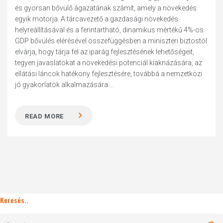
és gyorsan bővülő ágazatának számít, amely a növekedés
egyik motorja. A tárcavezető a gazdasági növekedés
helyreállításával és a fenntartható, dinamikus mértékű 4%-os
GDP bővülés elérésével összefüggésben a miniszteri biztostól
elvárja, hogy tárja fel az iparág fejlesztésének lehetőségeit,
tegyen javaslatokat a növekedési potenciál kiaknázására, az
ellátási láncok hatékony fejlesztésére, továbbá a nemzetközi
jó gyakorlatok alkalmazására....
READ MORE
Keresés..