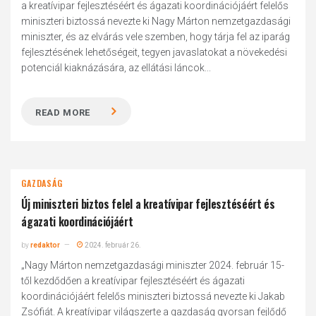
a kreatívipar fejlesztéséért és ágazati koordinációjáért felelős
miniszteri biztossá nevezte ki Nagy Márton nemzetgazdasági
miniszter, és az elvárás vele szemben, hogy tárja fel az iparág
fejlesztésének lehetőségeit, tegyen javaslatokat a növekedési
potenciál kiaknázására, az ellátási láncok...
READ MORE
GAZDASÁG
Új miniszteri biztos felel a kreatívipar fejlesztéséért és
ágazati koordinációjáért
by
redaktor
2024. február 26.
„Nagy Márton nemzetgazdasági miniszter 2024. február 15-
től kezdődően a kreatívipar fejlesztéséért és ágazati
koordinációjáért felelős miniszteri biztossá nevezte ki Jakab
Zsófiát. A kreatívipar világszerte a gazdaság gyorsan fejlődő