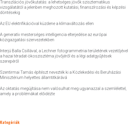
Transzlációs jövőkutatás: a lehetséges jövők szisztematikus
vizsgálatától a jelenben meghozott kutatási, finanszírozási és képzési
döntésekig
Az EU elektrifikációval küzdene a klímaváltozás ellen
A generatív mesterséges intelligencia elterjedése az európai
közigazgatási szervezetekben
Interjú Balla Csillával, a Lechner fotogrammetriai területének vezetőjével
a hazai téradat-ökoszisztéma jövőjéről és a légi adatgyűjtések
szerepéről
Szentirmai Tamás építészt nevezték ki a Közlekedési és Beruházási
Minisztérium helyettes államtitkárává
Az oktatás megújítása nem valósulhat meg ugyanazzal a szemlélettel,
amely a problémákat előidézte
Kategóriák