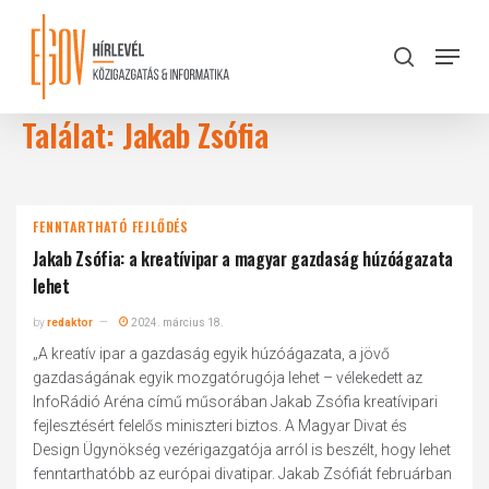
Skip
to
Menu
search
main
Close
content
Menu
Találat: Jakab Zsófia
FENNTARTHATÓ FEJLŐDÉS
Jakab Zsófia: a kreatívipar a magyar gazdaság húzóágazata
lehet
by
redaktor
2024. március 18.
„A kreatív ipar a gazdaság egyik húzóágazata, a jövő
gazdaságának egyik mozgatórugója lehet – vélekedett az
InfoRádió Aréna című műsorában Jakab Zsófia kreatívipari
fejlesztésért felelős miniszteri biztos. A Magyar Divat és
Design Ügynökség vezérigazgatója arról is beszélt, hogy lehet
fenntarthatóbb az európai divatipar. Jakab Zsófiát februárban