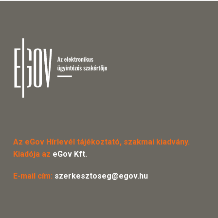
Az eGov Hírlevél tájékoztató, szakmai kiadvány.
Kiadója az
eGov Kft.
E-mail cím:
szerkesztoseg@egov.hu