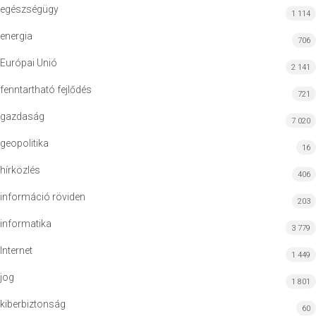
egészségügy
1 114
energia
706
Európai Unió
2 141
fenntartható fejlődés
721
gazdaság
7 020
geopolitika
16
hírközlés
406
információ röviden
203
informatika
3 779
Internet
1 449
jog
1 801
kiberbiztonság
60