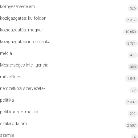
környezetvédelem
326
közigazgatás: külföldön
2 319
közigazgatás: magyar
10 650
közigazgatási informatika
5 781
média
488
Mesterséges Intelligencia
420
MI
művelődés
1 548
nemzetközi szervezetek
27
politika
2 337
politikai informatika
292
szakirodalom
2 507
szemle
4