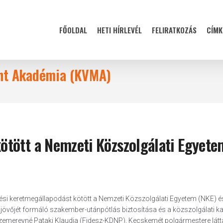
FŐOLDAL
HETI HÍRLEVÉL
FELIRATKOZÁS
CÍMK
nt Akadémia (KVMA)
tött a Nemzeti Közszolgálati Egyete
ési keretmegállapodást kötött a Nemzeti Közszolgálati Egyetem (NKE) é
övőjét formáló szakember-utánpótlás biztosítása és a közszolgálati kar
zemereyné Pataki Klaudia (Fidesz-KDNP), Kecskemét polgármestere látta