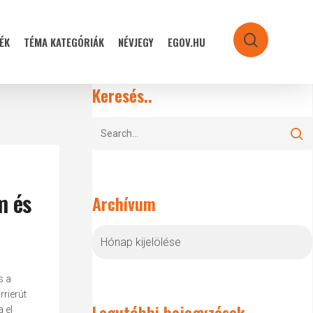
ÉK
TÉMA KATEGÓRIÁK
NÉVJEGY
EGOV.HU
search
Keresés..
m és
Archívum
Archívum
s a
rierút
Legutóbbi bejegyzések
 el