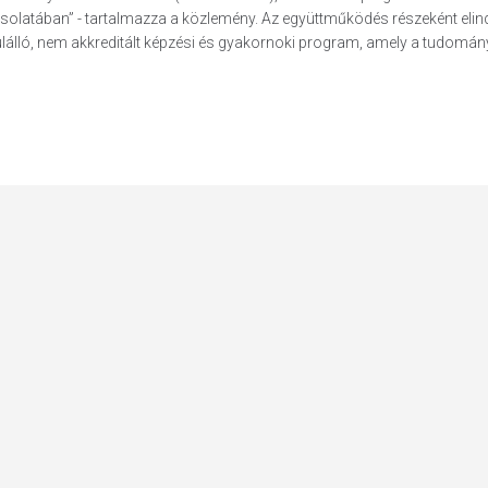
apcsolatában” - tartalmazza a közlemény. Az együttműködés részeként elin
ló, nem akkreditált képzési és gyakornoki program, amely a tudomány