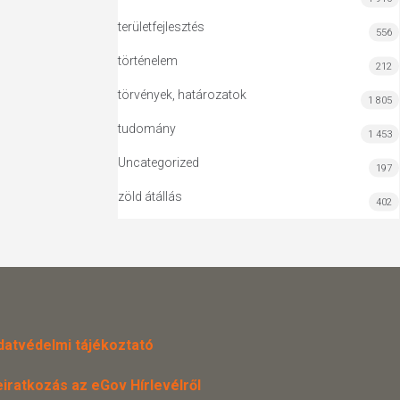
területfejlesztés
556
történelem
212
törvények, határozatok
1 805
tudomány
1 453
Uncategorized
197
zöld átállás
402
datvédelmi tájékoztató
eiratkozás az eGov Hírlevélről