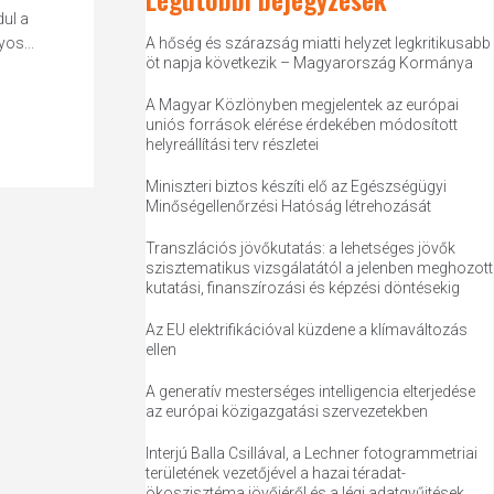
dul a
os...
A hőség és szárazság miatti helyzet legkritikusabb
öt napja következik – Magyarország Kormánya
A Magyar Közlönyben megjelentek az európai
uniós források elérése érdekében módosított
helyreállítási terv részletei
Miniszteri biztos készíti elő az Egészségügyi
Minőségellenőrzési Hatóság létrehozását
Transzlációs jövőkutatás: a lehetséges jövők
szisztematikus vizsgálatától a jelenben meghozott
kutatási, finanszírozási és képzési döntésekig
Az EU elektrifikációval küzdene a klímaváltozás
ellen
A generatív mesterséges intelligencia elterjedése
az európai közigazgatási szervezetekben
Interjú Balla Csillával, a Lechner fotogrammetriai
területének vezetőjével a hazai téradat-
ökoszisztéma jövőjéről és a légi adatgyűjtések