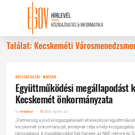
Skip
to
main
content
Találat: Kecskeméti Városmenedzsme
KÖZIGAZGATÁS: MAGYAR
Együttműködési megállapodást kö
Kecskemét önkormányzata
by
redaktor
2025. április 22.
„Partnerség a jövő közigazgatásáért elnevezéssel együttműköd
kecskeméti önkormányzat, amelynek célja a helyi közigazgatás j
támogatása. A megállapodást Deli Gergely, az NKE rektora és S