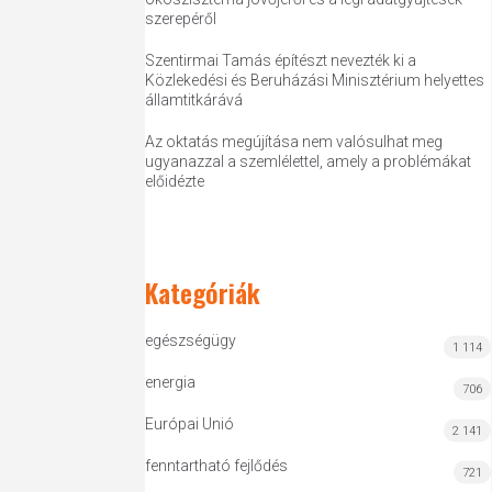
szerepéről
Szentirmai Tamás építészt nevezték ki a
Közlekedési és Beruházási Minisztérium helyettes
államtitkárává
Az oktatás megújítása nem valósulhat meg
ugyanazzal a szemlélettel, amely a problémákat
előidézte
Kategóriák
egészségügy
1 114
energia
706
Európai Unió
2 141
fenntartható fejlődés
721