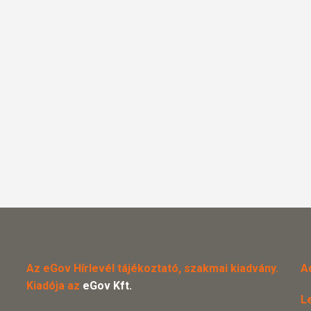
Az eGov Hírlevél tájékoztató, szakmai kiadvány.
A
Kiadója az
eGov Kft.
L