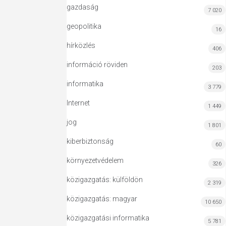
gazdaság
7 020
geopolitika
16
hírközlés
406
információ röviden
203
informatika
3 779
Internet
1 449
jog
1 801
kiberbiztonság
60
környezetvédelem
326
közigazgatás: külföldön
2 319
közigazgatás: magyar
10 650
közigazgatási informatika
5 781