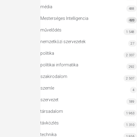
média
488
Mesterséges Intelligencia
420
MI
művelődés
1 548
nemzetközi szervezetek
27
politika
2 337
politikai informatika
292
szakirodalom
2 507
szemle
4
szervezet
189
társadalom
1 963
távközlés
1 310
technika
1 916