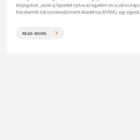
kézjegyével, „ezzel új fejezetet nyitva az egyetem és a város k
Kecskeméti Városmenedzsment Akadémia (KVMA), egy egyedülál
READ MORE
Hit enter to search or ESC to close