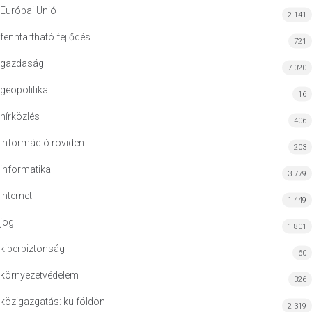
Európai Unió
2 141
fenntartható fejlődés
721
gazdaság
7 020
geopolitika
16
hírközlés
406
információ röviden
203
informatika
3 779
Internet
1 449
jog
1 801
kiberbiztonság
60
környezetvédelem
326
közigazgatás: külföldön
2 319