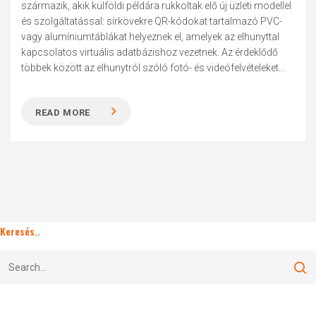
származik, akik külföldi példára rukkoltak elő új üzleti modellel
és szolgáltatással: sírkövekre QR-kódokat tartalmazó PVC-
vagy alumíniumtáblákat helyeznek el, amelyek az elhunyttal
kapcsolatos virtuális adatbázishoz vezetnek. Az érdeklődő
többek között az elhunytról szóló fotó- és videófelvételeket...
READ MORE
Keresés..