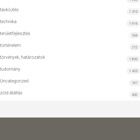
távközlés
1 310
technika
1 916
területfejlesztés
556
történelem
212
törvények, határozatok
1 805
tudomány
1 453
Uncategorized
197
zöld átállás
402