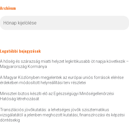
Archívum
Archívum
Legutóbbi bejegyzések
A hőség és szárazság miatti helyzet legkritikusabb öt napja következik –
Magyarország Kormánya
A Magyar Közlönyben megjelentek az európai uniós források elérése
érdekében módosított helyreállítási terv részletei
Miniszteri biztos készíti elő az Egészségügyi Minőségellenőrzési
Hatóság létrehozását
Transzlációs jövőkutatás: a lehetséges jövők szisztematikus
vizsgálatától a jelenben meghozott kutatási, finanszírozási és képzési
döntésekig