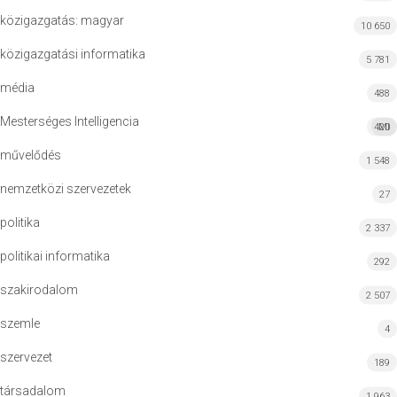
közigazgatás: magyar
10 650
közigazgatási informatika
5 781
média
488
Mesterséges Intelligencia
420
MI
művelődés
1 548
nemzetközi szervezetek
27
politika
2 337
politikai informatika
292
szakirodalom
2 507
szemle
4
szervezet
189
társadalom
1 963