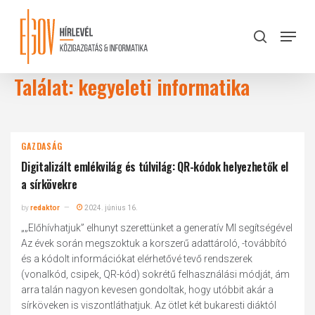
Skip
to
Menu
search
main
Close
content
Menu
Találat: kegyeleti informatika
GAZDASÁG
Digitalizált emlékvilág és túlvilág: QR-kódok helyezhetők el
a sírkövekre
by
redaktor
2024. június 16.
„„Előhívhatjuk” elhunyt szerettünket a generatív MI segítségével
Az évek során megszoktuk a korszerű adattároló, -továbbító
és a kódolt információkat elérhetővé tevő rendszerek
(vonalkód, csipek, QR-kód) sokrétű felhasználási módját, ám
arra talán nagyon kevesen gondoltak, hogy utóbbit akár a
sírköveken is viszontláthatjuk. Az ötlet két bukaresti diáktól