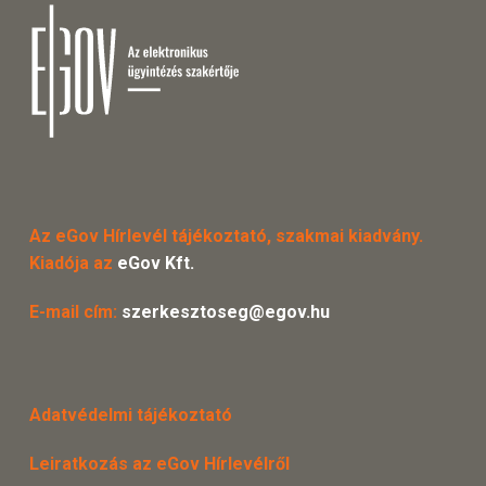
Az eGov Hírlevél tájékoztató, szakmai kiadvány.
Kiadója az
eGov Kft.
E-mail cím:
szerkesztoseg@egov.hu
Adatvédelmi tájékoztató
Leiratkozás az eGov Hírlevélről