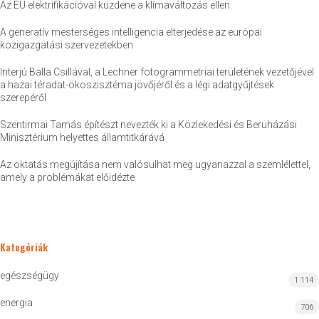
Az EU elektrifikációval küzdene a klímaváltozás ellen
A generatív mesterséges intelligencia elterjedése az európai
közigazgatási szervezetekben
Interjú Balla Csillával, a Lechner fotogrammetriai területének vezetőjével
a hazai téradat-ökoszisztéma jövőjéről és a légi adatgyűjtések
szerepéről
Szentirmai Tamás építészt nevezték ki a Közlekedési és Beruházási
Minisztérium helyettes államtitkárává
Az oktatás megújítása nem valósulhat meg ugyanazzal a szemlélettel,
amely a problémákat előidézte
Kategóriák
egészségügy
1 114
energia
706