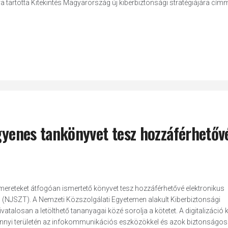
 tartotta Kitekintés Magyarország új kiberbiztonsági stratégiájára címmel
ngyenes tankönyvet tesz hozzáférhetőv
mereteket átfogóan ismertető könyvet tesz hozzáférhetővé elektronikus
JSZT). A Nemzeti Közszolgálati Egyetemen alakult Kiberbiztonsági
alosan a letölthető tananyagai közé sorolja a kötetet. A digitalizáció
mennyi területén az infokommunikációs eszközökkel és azok biztonságos