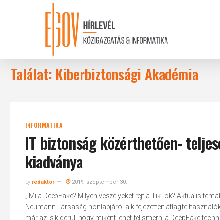
Skip
to
main
content
Találat: Kiberbiztonsági Akadémia
INFORMATIKA
IT biztonság közérthetően- telj
kiadványa
by
redaktor
2019. szeptember 30.
„ Mi a DeepFake? Milyen veszélyeket rejt a TikTok? Aktuális té
Neumann Társaság honlapjáról a kifejezetten átlagfelhasználókn
már az is kiderül, hogy miként lehet felismerni a DeepFake techn