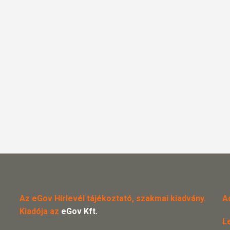
Az eGov Hírlevél tájékoztató, szakmai kiadvány.
A
Kiadója az
eGov Kft.
L