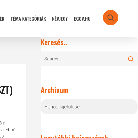
ÉK
TÉMA KATEGÓRIÁK
NÉVJEGY
EGOV.HU
search
Keresés..
SZT)
Archívum
Archívum
ő a
sa. Ebből
Legutóbbi bejegyzések
k a