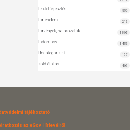
területfejlesztés
556
történelem
212
törvények, határozatok
1 805
tudomány
1 453
Uncategorized
197
zöld átállás
402
datvédelmi tájékoztató
eiratkozás az eGov Hírlevélről