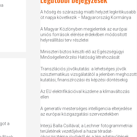
ha
A hőség és szárazság miatti helyzet legkritikusabb
öt napja következik – Magyarország Kormánya
A Magyar Közlönyben megjelentek az európai
uniós források elérése érdekében módosított
helyreállítási terv részletei
Miniszteri biztos készíti elő az Egészségügyi
Minőségellenőrzési Hatóság létrehozását
Transzlációs jövőkutatás: a lehetséges jövők
szisztematikus vizsgálatától a jelenben meghozott
kutatási, finanszírozási és képzési döntésekig
Az EU elektrifikációval küzdene a klímaváltozás
ellen
A generatív mesterséges intelligencia elterjedése
az európai közigazgatási szervezetekben
got a
Interjú Balla Csillával, a Lechner fotogrammetriai
területének vezetőjével a hazai téradat-
ökoszisztéma jövőjéről és a légi adatgyűjtések