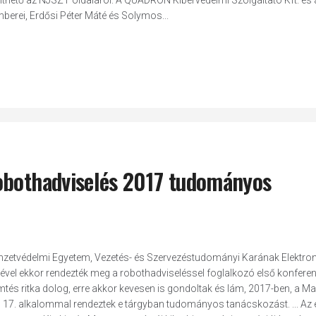
lthető az NJSZT oldaláról. A QUADRON Kibervédelmi Szolgáltató Kft. és 
berei, Erdősi Péter Máté és Solymos...
obothadviselés 2017 tudományos
zetvédelmi Egyetem, Vezetés- és Szervezéstudományi Karának Elektron
ével ekkor rendezték meg a robothadviseléssel foglalkozó első konferen
s ritka dolog, erre akkor kevesen is gondoltak és lám, 2017-ben, a M
 alkalommal rendeztek e tárgyban tudományos tanácskozást. ... Az 