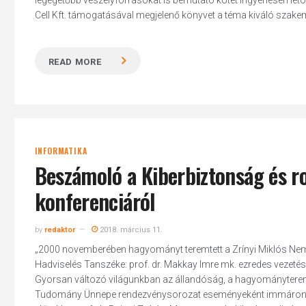
legégetőbb veszélyforrásokat is bemutató kötet ingyenesen letö
Cell Kft. támogatásával megjelenő könyvet a téma kiváló szakem
READ MORE
INFORMATIKA
Beszámoló a Kiberbiztonság és r
konferenciáról
by
redaktor
2018. március 11.
„2000 novemberében hagyományt teremtett a Zrínyi Miklós Nem
Hadviselés Tanszéke: prof. dr. Makkay Imre mk. ezredes vezetés
Gyorsan változó világunkban az állandóság, a hagyományteremté
Tudomány Ünnepe rendezvénysorozat eseményeként immáron 17.