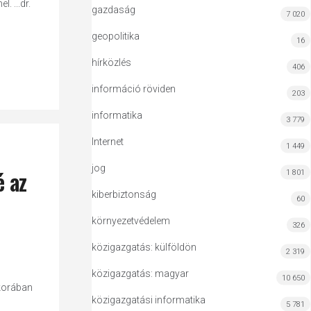
. ...dr.
gazdaság
7 020
geopolitika
16
hírközlés
406
információ röviden
203
informatika
3 779
Internet
1 449
jog
é az
1 801
kiberbiztonság
60
környezetvédelem
326
közigazgatás: külföldön
2 319
közigazgatás: magyar
10 650
 korában
közigazgatási informatika
5 781