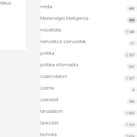
itikus
média
488
Mesterséges Intelligencia
420
MI
művelődés
1 548
nemzetközi szervezetek
27
politika
2 337
politikai informatika
292
szakirodalom
2 507
szemle
4
szervezet
189
társadalom
1 963
távközlés
1 310
technika
1 916