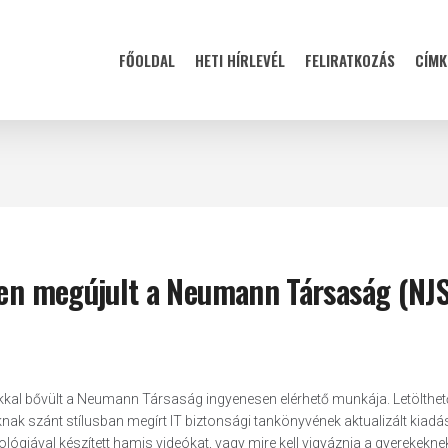
FŐOLDAL
HETI HÍRLEVÉL
FELIRATKOZÁS
CÍMK
esen megújult a Neumann Társaság (NJ
mákkal bővült a Neumann Társaság ingyenesen elérhető munkája. Letölthet
ak szánt stílusban megírt IT biztonsági tankönyvének aktualizált kiadá
ológiával készített hamis videókat, vagy mire kell vigyáznia a gyerekekne