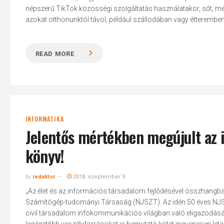
népszerű TikTok közösségi szolgáltatás használatakor, sőt, még 
azokat otthonunktól távol, például szállodában vagy étteremben 
READ MORE
Hit enter to search or ESC to close
INFORMATIKA
Jelentős mértékben megújult az 
könyv!
by
redaktor
2018. szeptember 9.
„Az élet és az információs társadalom fejlődésével összhangba
Számítógép-tudományi Társaság (NJSZT). Az idén 50 éves NJSZT 
civil társadalom infokommunikációs világban való eligazodás