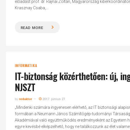
előadást prof. dr. Rajnai Zoltán, Magyarország kiberkoordinátora
Krasznay Csaba,...
READ MORE
INFORMATIKA
IT-biztonság közérthetően: új, i
NJSZT
by
redaktor
2017. június 27.
„Mindenki számára ingyenesen elérhető, az IT biztonsági alapis
formában a Neumann János Számítógép-tudományi Társaság (N
Akadémiával való együttműködés eredményeként az Egyetem hivat
egyre kevésbé elképzelhető, hogy ne találkozzunk az élet vala