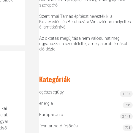
a Black
szerepéről
Szentirmai Tamás építészt nevezték ki a
Közlekedési és Beruházási Minisztérium helyettes
államtitkárává
Az oktatás megújítása nem valósulhat meg
ugyanazzal a szemlélettel, amely a problémákat
előidézte
Kategóriák
egészségügy
1 114
energia
706
ikai
Európai Unió
ciát.
2 141
agyar
fenntartható fejlődés
első
721