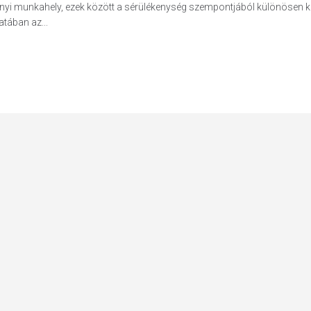
yi munkahely, ezek között a sérülékenység szempontjából különösen kr
atában az...