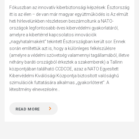
Fókuszban az innovatív kiberbiztonsági képzések: Észtország
itt is az élen – de van már magyar együttműködés is Az elmúlt
heti hírlevelünkben részletesen beszámoltunk a NATO-
országok legfontosabb éves kibervédelmi gyakorlatáról,
amelyre a kibertérrel kapcsolatos innovációk
„nagyhatalmaként” tekintett Észtországban került sor. Ennek
során említettük azt is, hogy a különleges felkészülésre
(amelyre a védelmi szövetség valamennyi tagállamából, illetve
néhány baráti országból érkeztek a szakemberek) a Tallinn
központjában található CCDCOE, azaz a NATO Egyesített
Kibervédelmi Kiválósági Központja biztosított valósághű
szimulációk futtatására alkalmas „gyakorlóteret”. A
létesítmény elnevezésére...
READ MORE