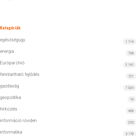
Kategóriák
egészségügy
1 114
energia
706
Európai Unió
2 141
fenntartható fejlődés
721
gazdaság
7 020
geopolitika
16
hírközlés
406
információ röviden
203
informatika
3 779