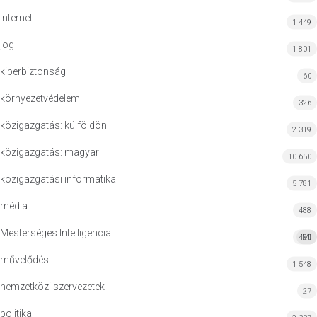
Internet
1 449
jog
1 801
kiberbiztonság
60
környezetvédelem
326
közigazgatás: külföldön
2 319
közigazgatás: magyar
10 650
közigazgatási informatika
5 781
média
488
Mesterséges Intelligencia
420
MI
művelődés
1 548
nemzetközi szervezetek
27
politika