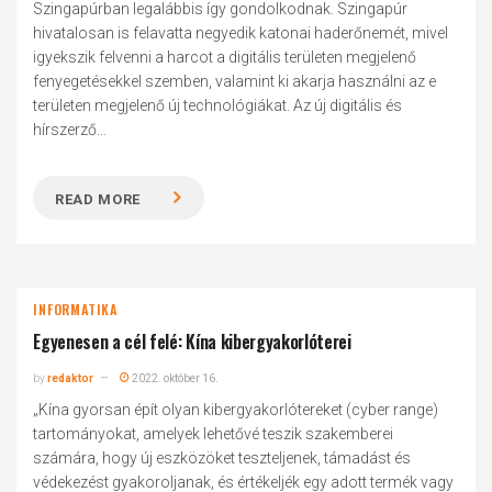
Szingapúrban legalábbis így gondolkodnak. Szingapúr
hivatalosan is felavatta negyedik katonai haderőnemét, mivel
igyekszik felvenni a harcot a digitális területen megjelenő
fenyegetésekkel szemben, valamint ki akarja használni az e
területen megjelenő új technológiákat. Az új digitális és
hírszerző...
READ MORE
INFORMATIKA
Egyenesen a cél felé: Kína kibergyakorlóterei
by
redaktor
2022. október 16.
„Kína gyorsan épít olyan kibergyakorlótereket (cyber range)
tartományokat, amelyek lehetővé teszik szakemberei
számára, hogy új eszközöket teszteljenek, támadást és
védekezést gyakoroljanak, és értékeljék egy adott termék vagy