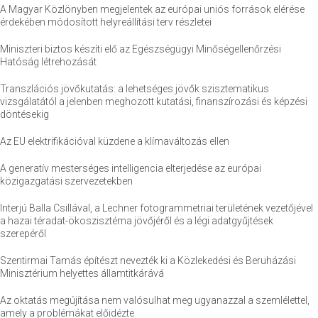
A Magyar Közlönyben megjelentek az európai uniós források elérése
érdekében módosított helyreállítási terv részletei
Miniszteri biztos készíti elő az Egészségügyi Minőségellenőrzési
Hatóság létrehozását
Transzlációs jövőkutatás: a lehetséges jövők szisztematikus
vizsgálatától a jelenben meghozott kutatási, finanszírozási és képzési
döntésekig
Az EU elektrifikációval küzdene a klímaváltozás ellen
A generatív mesterséges intelligencia elterjedése az európai
közigazgatási szervezetekben
Interjú Balla Csillával, a Lechner fotogrammetriai területének vezetőjével
a hazai téradat-ökoszisztéma jövőjéről és a légi adatgyűjtések
szerepéről
Szentirmai Tamás építészt nevezték ki a Közlekedési és Beruházási
Minisztérium helyettes államtitkárává
Az oktatás megújítása nem valósulhat meg ugyanazzal a szemlélettel,
amely a problémákat előidézte