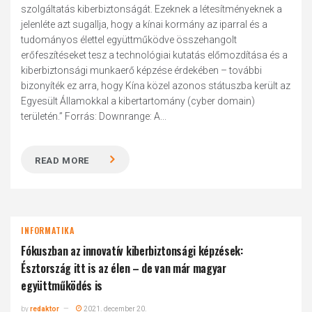
szolgáltatás kiberbiztonságát. Ezeknek a létesítményeknek a
jelenléte azt sugallja, hogy a kínai kormány az iparral és a
tudományos élettel együttműködve összehangolt
erőfeszítéseket tesz a technológiai kutatás előmozdítása és a
kiberbiztonsági munkaerő képzése érdekében – további
bizonyíték ez arra, hogy Kína közel azonos státuszba került az
Egyesült Államokkal a kibertartomány (cyber domain)
területén.” Forrás: Downrange: A...
READ MORE
INFORMATIKA
Fókuszban az innovatív kiberbiztonsági képzések:
Észtország itt is az élen – de van már magyar
együttműködés is
by
redaktor
2021. december 20.