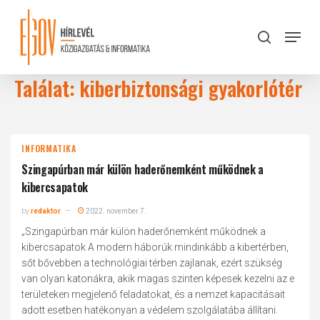
Skip
to
Menu
search
main
Close
content
Menu
Találat: kiberbiztonsági gyakorlótér
INFORMATIKA
Szingapúrban már külön haderőnemként működnek a
kibercsapatok
by
redaktor
2022. november 7.
„Szingapúrban már külön haderőnemként működnek a
kibercsapatok A modern háborúk mindinkább a kibertérben,
sőt bővebben a technológiai térben zajlanak, ezért szükség
van olyan katonákra, akik magas szinten képesek kezelni az e
területeken megjelenő feladatokat, és a nemzet kapacitásait
adott esetben hatékonyan a védelem szolgálatába állítani.