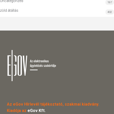
Uncategorized
197
zöld átállás
402
Az eGov Hírlevél tájékoztató, szakmai kiadvány.
Kiadója az
eGov Kft.