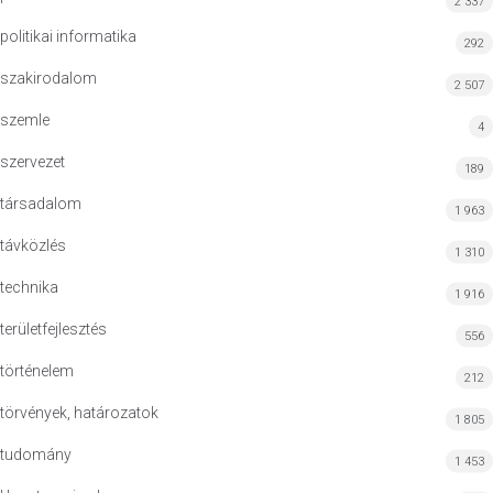
2 337
politikai informatika
292
szakirodalom
2 507
szemle
4
szervezet
189
társadalom
1 963
távközlés
1 310
technika
1 916
területfejlesztés
556
történelem
212
törvények, határozatok
1 805
tudomány
1 453