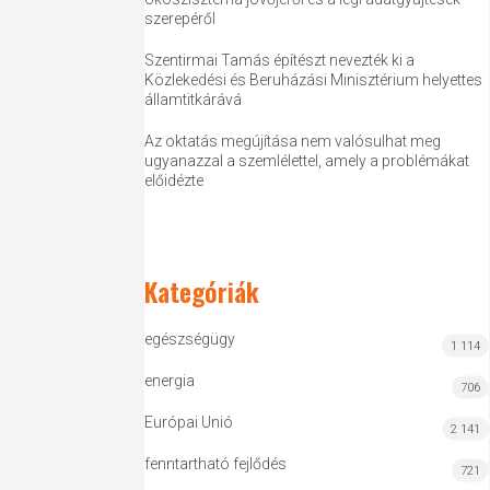
szerepéről
Szentirmai Tamás építészt nevezték ki a
Közlekedési és Beruházási Minisztérium helyettes
államtitkárává
Az oktatás megújítása nem valósulhat meg
ugyanazzal a szemlélettel, amely a problémákat
előidézte
Kategóriák
egészségügy
1 114
energia
706
Európai Unió
2 141
fenntartható fejlődés
721