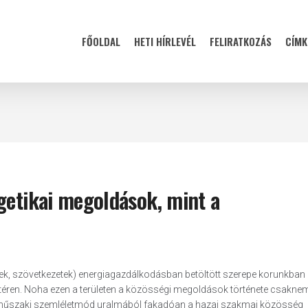
FŐOLDAL
HETI HÍRLEVÉL
FELIRATKOZÁS
CÍMK
getikai megoldások, mint a
k, szövetkezetek) energiagazdálkodásban betöltött szerepe korunkban
téren. Noha ezen a területen a közösségi megoldások története csakne
és a műszaki szemléletmód uralmából fakadóan a hazai szakmai közösség