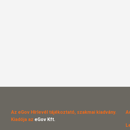
Az eGov Hírlevél tájékoztató, szakmai kiadvány.
A
Kiadója az
eGov Kft.
L