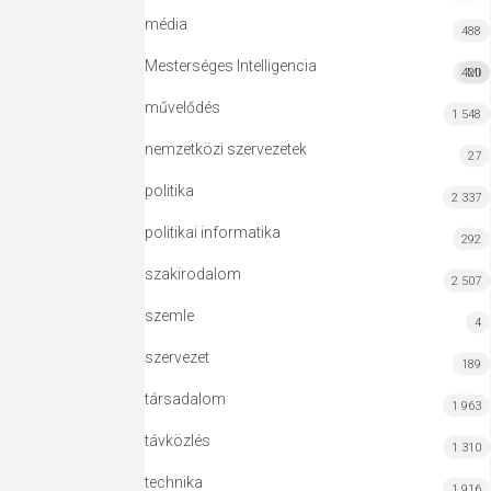
média
488
Mesterséges Intelligencia
420
MI
művelődés
1 548
nemzetközi szervezetek
27
politika
2 337
politikai informatika
292
szakirodalom
2 507
szemle
4
szervezet
189
társadalom
1 963
távközlés
1 310
technika
1 916