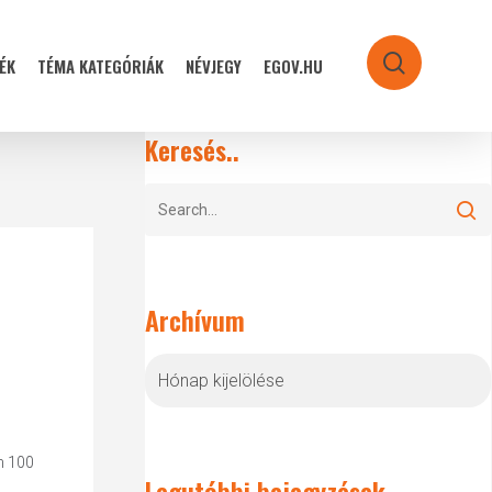
ÉK
TÉMA KATEGÓRIÁK
NÉVJEGY
EGOV.HU
search
Keresés..
Archívum
Archívum
m 100
Legutóbbi bejegyzések