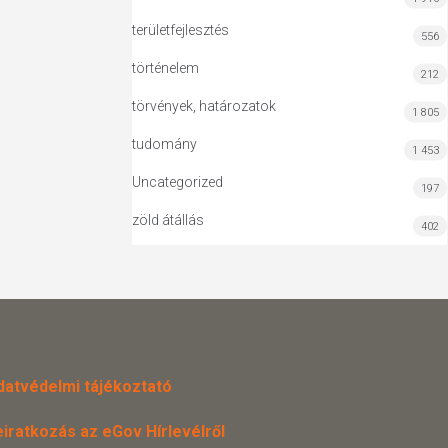
területfejlesztés
556
történelem
212
törvények, határozatok
1 805
tudomány
1 453
Uncategorized
197
zöld átállás
402
datvédelmi tájékoztató
eiratkozás az eGov Hírlevélről