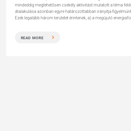
mindeddig meglehetősen csekély aktivitást mutatott a téma fe
átalakulása azonban egyre határozottabban irányítja figyelmün
Ezek legalább három területet érintenek, a) a megújuló energiafo
Hit enter to search or ESC to close
READ MORE