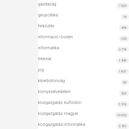
gazdaság
7 020
geopolitika
16
hírközlés
406
információ röviden
203
informatika
3 779
Internet
1 449
jog
1 801
kiberbiztonság
60
környezetvédelem
326
közigazgatás: külföldön
2 319
közigazgatás: magyar
10 650
közigazgatási informatika
5 781