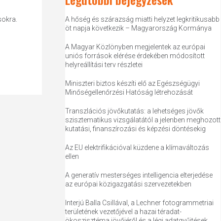
sokra.
A hőség és szárazság miatti helyzet legkritikusabb
öt napja következik – Magyarország Kormánya
A Magyar Közlönyben megjelentek az európai
uniós források elérése érdekében módosított
helyreállítási terv részletei
Miniszteri biztos készíti elő az Egészségügyi
Minőségellenőrzési Hatóság létrehozását
Transzlációs jövőkutatás: a lehetséges jövők
szisztematikus vizsgálatától a jelenben meghozott
kutatási, finanszírozási és képzési döntésekig
Az EU elektrifikációval küzdene a klímaváltozás
ellen
A generatív mesterséges intelligencia elterjedése
az európai közigazgatási szervezetekben
Interjú Balla Csillával, a Lechner fotogrammetriai
területének vezetőjével a hazai téradat-
ökoszisztéma jövőjéről és a légi adatgyűjtések