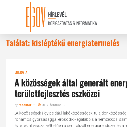
Skip
to
main
content
Találat: kisléptékű energiatermelés
ENERGIA
A közösségek által generált ener
területfejlesztés eszközei
by
redaktor
2017. február 19.
„A közösségek (így például lakóközösségek, tulajdonközössége
rohamos gyorsasággal erősödik -legalábbis a nemzetközi szín
évre tekint vissza, vélhetően a centralizált energiarendszer 