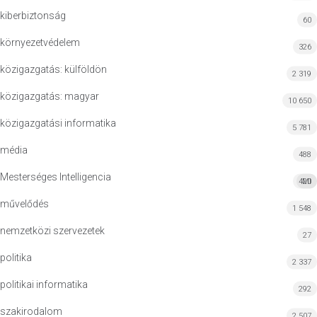
kiberbiztonság
60
környezetvédelem
326
közigazgatás: külföldön
2 319
közigazgatás: magyar
10 650
közigazgatási informatika
5 781
média
488
Mesterséges Intelligencia
420
MI
művelődés
1 548
nemzetközi szervezetek
27
politika
2 337
politikai informatika
292
szakirodalom
2 507