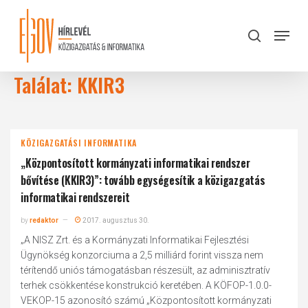
Skip
to
Menu
search
main
Close
content
Menu
Találat: KKIR3
KÖZIGAZGATÁSI INFORMATIKA
„Központosított kormányzati informatikai rendszer
bővítése (KKIR3)”: tovább egységesítik a közigazgatás
informatikai rendszereit
by
redaktor
2017. augusztus 30.
„A NISZ Zrt. és a Kormányzati Informatikai Fejlesztési
Ügynökség konzorciuma a 2,5 milliárd forint vissza nem
térítendő uniós támogatásban részesült, az adminisztratív
terhek csökkentése konstrukció keretében. A KÖFOP-1.0.0-
VEKOP-15 azonosító számú „Központosított kormányzati