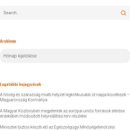
Archívum
Archívum
Legutóbbi bejegyzések
A hőség és szárazság miatti helyzet legkritikusabb öt napja következik –
Magyarország Kormánya
A Magyar Közlönyben megjelentek az európai uniós források elérése
érdekében módosított helyreállítási terv részletei
Miniszteri biztos készíti elő az Egészségügyi Minőségellenőrzési