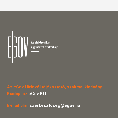
Az eGov Hírlevél tájékoztató, szakmai kiadvány.
Kiadója az
eGov Kft.
E-mail cím:
szerkesztoseg@egov.hu