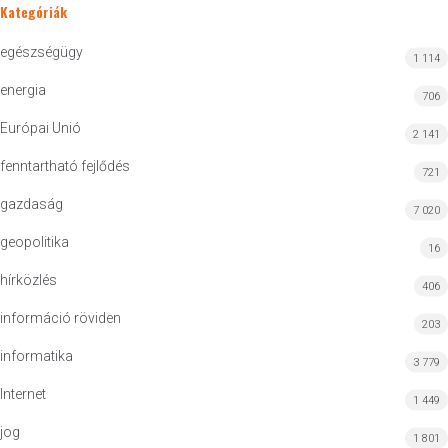
Kategóriák
egészségügy
1 114
energia
706
Európai Unió
2 141
fenntartható fejlődés
721
gazdaság
7 020
geopolitika
16
hírközlés
406
információ röviden
203
informatika
3 779
Internet
1 449
jog
1 801