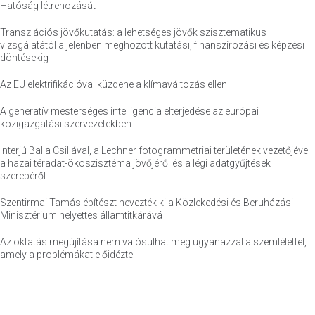
Hatóság létrehozását
Transzlációs jövőkutatás: a lehetséges jövők szisztematikus
vizsgálatától a jelenben meghozott kutatási, finanszírozási és képzési
döntésekig
Az EU elektrifikációval küzdene a klímaváltozás ellen
A generatív mesterséges intelligencia elterjedése az európai
közigazgatási szervezetekben
Interjú Balla Csillával, a Lechner fotogrammetriai területének vezetőjével
a hazai téradat-ökoszisztéma jövőjéről és a légi adatgyűjtések
szerepéről
Szentirmai Tamás építészt nevezték ki a Közlekedési és Beruházási
Minisztérium helyettes államtitkárává
Az oktatás megújítása nem valósulhat meg ugyanazzal a szemlélettel,
amely a problémákat előidézte