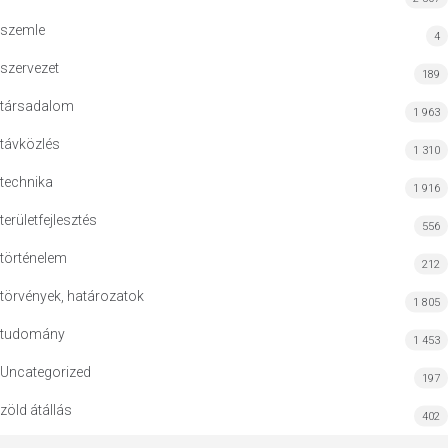
szemle
4
szervezet
189
társadalom
1 963
távközlés
1 310
technika
1 916
területfejlesztés
556
történelem
212
törvények, határozatok
1 805
tudomány
1 453
Uncategorized
197
zöld átállás
402