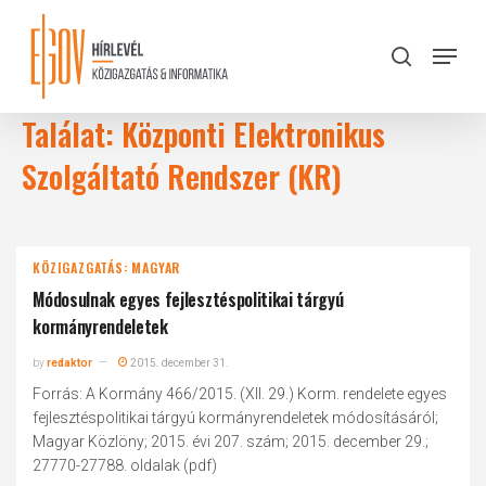
Skip
to
Menu
search
main
Close
content
Menu
Találat: Központi Elektronikus
Szolgáltató Rendszer (KR)
KÖZIGAZGATÁS: MAGYAR
Módosulnak egyes fejlesztéspolitikai tárgyú
kormányrendeletek
by
redaktor
2015. december 31.
Forrás: A Kormány 466/2015. (XII. 29.) Korm. rendelete egyes
fejlesztéspolitikai tárgyú kormányrendeletek módosításáról;
Magyar Közlöny; 2015. évi 207. szám; 2015. december 29.;
27770-27788. oldalak (pdf)