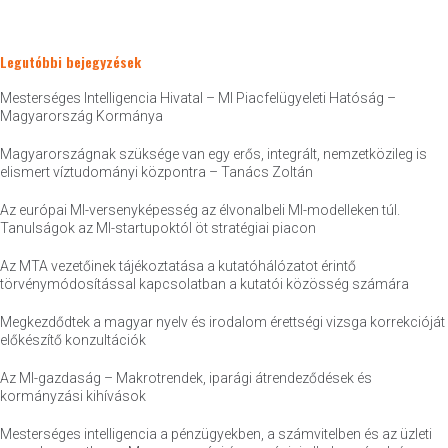
Legutóbbi bejegyzések
Mesterséges Intelligencia Hivatal – MI Piacfelügyeleti Hatóság –
Magyarország Kormánya
Magyarországnak szüksége van egy erős, integrált, nemzetközileg is
elismert víztudományi központra – Tanács Zoltán
Az európai MI-versenyképesség az élvonalbeli MI-modelleken túl.
Tanulságok az MI-startupoktól öt stratégiai piacon
Az MTA vezetőinek tájékoztatása a kutatóhálózatot érintő
törvénymódosítással kapcsolatban a kutatói közösség számára
Megkezdődtek a magyar nyelv és irodalom érettségi vizsga korrekcióját
előkészítő konzultációk
Az MI-gazdaság – Makrotrendek, iparági átrendeződések és
kormányzási kihívások
Mesterséges intelligencia a pénzügyekben, a számvitelben és az üzleti