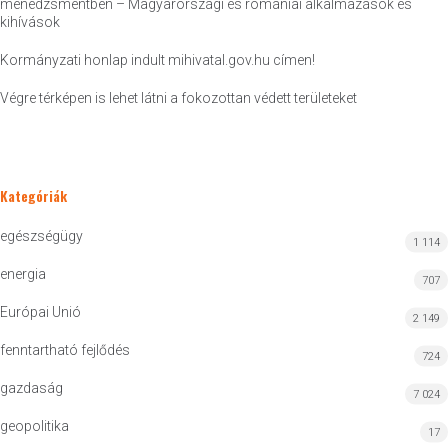
menedzsmentben – Magyarországi és romániai alkalmazások és
kihívások
Kormányzati honlap indult mihivatal.gov.hu címen!
Végre térképen is lehet látni a fokozottan védett területeket
Kategóriák
egészségügy
1 114
energia
707
Európai Unió
2 149
fenntartható fejlődés
724
gazdaság
7 024
geopolitika
17