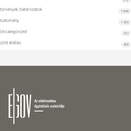
212
törvények, határozatok
1 806
tudomány
1 455
Uncategorized
197
zöld átállás
405