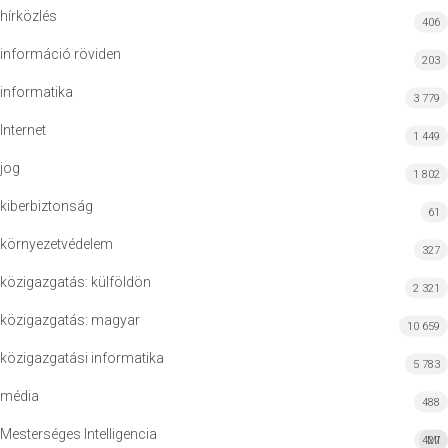
hírközlés
406
információ röviden
203
informatika
3 779
Internet
1 449
jog
1 802
kiberbiztonság
61
környezetvédelem
327
közigazgatás: külföldön
2 321
közigazgatás: magyar
10 659
közigazgatási informatika
5 783
média
488
Mesterséges Intelligencia
427
MI