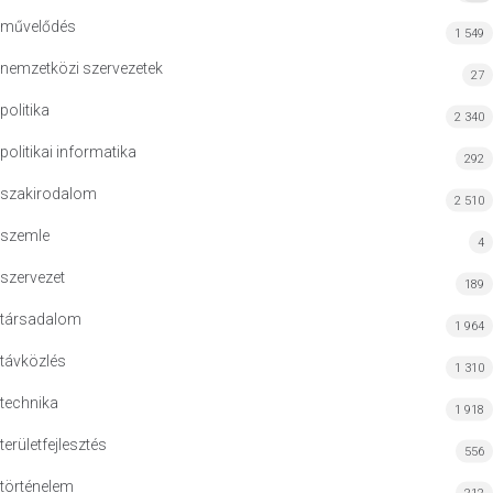
művelődés
1 549
nemzetközi szervezetek
27
politika
2 340
politikai informatika
292
szakirodalom
2 510
szemle
4
szervezet
189
társadalom
1 964
távközlés
1 310
technika
1 918
területfejlesztés
556
történelem