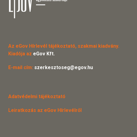
Az eGov Hírlevél tájékoztató, szakmai kiadvány.
Kiadója az
eGov Kft.
E-mail cím:
szerkesztoseg@egov.hu
Adatvédelmi tájékoztató
Leiratkozás az eGov Hírlevélről