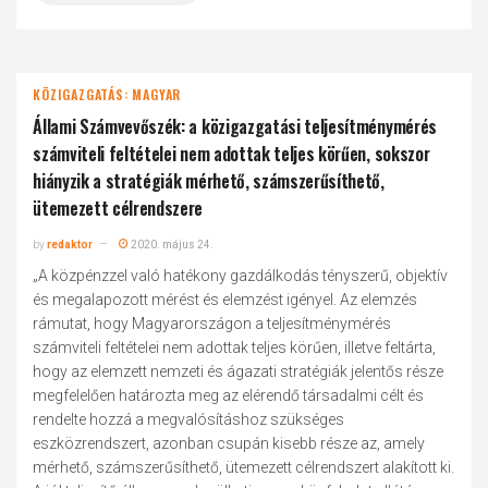
KÖZIGAZGATÁS: MAGYAR
Állami Számvevőszék: a közigazgatási teljesítménymérés
számviteli feltételei nem adottak teljes körűen, sokszor
hiányzik a stratégiák mérhető, számszerűsíthető,
ütemezett célrendszere
by
redaktor
2020. május 24.
„A közpénzzel való hatékony gazdálkodás tényszerű, objektív
és megalapozott mérést és elemzést igényel. Az elemzés
rámutat, hogy Magyarországon a teljesítménymérés
számviteli feltételei nem adottak teljes körűen, illetve feltárta,
hogy az elemzett nemzeti és ágazati stratégiák jelentős része
megfelelően határozta meg az elérendő társadalmi célt és
rendelte hozzá a megvalósításhoz szükséges
eszközrendszert, azonban csupán kisebb része az, amely
mérhető, számszerűsíthető, ütemezett célrendszert alakított ki.