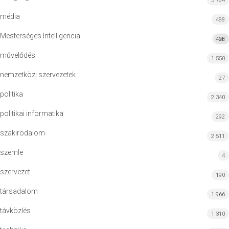
5 784
média
488
Mesterséges Intelligencia
428
MI
művelődés
1 550
nemzetközi szervezetek
27
politika
2 340
politikai informatika
292
szakirodalom
2 511
szemle
4
szervezet
190
társadalom
1 966
távközlés
1 310