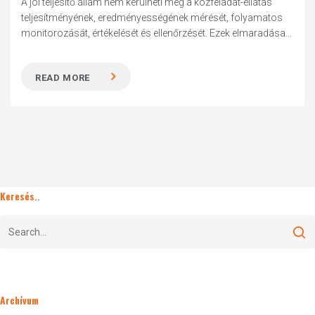
A jól teljesítő állam nem kerülheti meg a közfeladat-ellátás
teljesítményének, eredményességének mérését, folyamatos
monitorozását, értékelését és ellenőrzését. Ezek elmaradása...
READ MORE
Keresés..
Archívum