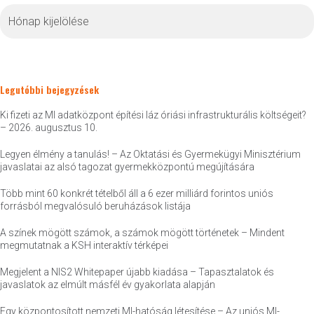
Archívum
Legutóbbi bejegyzések
Ki fizeti az MI adatközpont építési láz óriási infrastrukturális költségeit?
– 2026. augusztus 10.
Legyen élmény a tanulás! – Az Oktatási és Gyermekügyi Minisztérium
javaslatai az alsó tagozat gyermekközpontú megújítására
Több mint 60 konkrét tételből áll a 6 ezer milliárd forintos uniós
forrásból megvalósuló beruházások listája
A színek mögött számok, a számok mögött történetek – Mindent
megmutatnak a KSH interaktív térképei
Megjelent a NIS2 Whitepaper újabb kiadása – Tapasztalatok és
javaslatok az elmúlt másfél év gyakorlata alapján
Egy központosított nemzeti MI-hatóság létesítése – Az uniós MI-