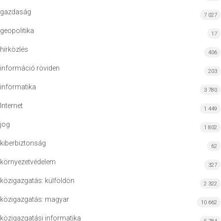
gazdaság
7 027
geopolitika
17
hírközlés
406
információ röviden
203
informatika
3 780
Internet
1 449
jog
1 802
kiberbiztonság
62
környezetvédelem
327
közigazgatás: külföldön
2 322
közigazgatás: magyar
10 662
közigazgatási informatika