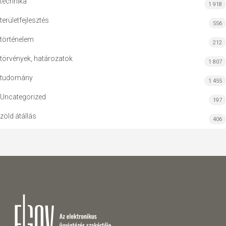
technika
1 918
területfejlesztés
556
történelem
212
törvények, határozatok
1 807
tudomány
1 455
Uncategorized
197
zöld átállás
406