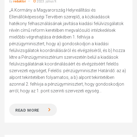
by
redaktor
2023. július 9.
„A Kormány a Magyarország Helyreállítási és
Ellenállóképességi Tervében szereplő, a közkiadások
hatékony felhasználásának javítása kiadási felülvizsgálatok
révén című reform keretében megvalósuló intézkedések
mielőbbi végrehajtása érdekében 1. felhívja a
pénzügyminisztert, hogy a) gondoskodjon a kiadási
felülvizsgálatok koordinálásáról és elvégzéséről, és b) hozza
létre a Pénzügyminisztérium szervezetén belül a kiadások
felülvizsgálatának koordinálásáért és elvégzéséért felelős
szervezeti egységet; Felelős: pénzügyminiszter Határidő: az a)
alpont tekintetében folyamatos, a b) alpont tekintetében
azonnal 2. felhívja a pénzügyminisztert, hogy gondoskodjon
arról, hogy az 1. pont szerinti szervezeti egység...
READ MORE