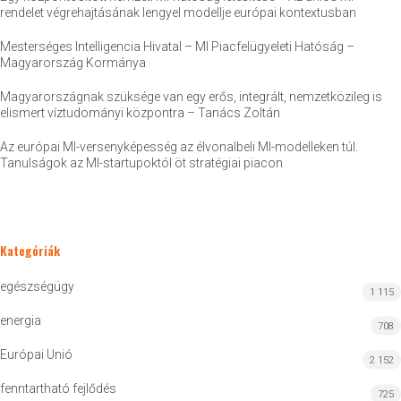
rendelet végrehajtásának lengyel modellje európai kontextusban
Mesterséges Intelligencia Hivatal – MI Piacfelügyeleti Hatóság –
Magyarország Kormánya
Magyarországnak szüksége van egy erős, integrált, nemzetközileg is
elismert víztudományi központra – Tanács Zoltán
Az európai MI-versenyképesség az élvonalbeli MI-modelleken túl.
Tanulságok az MI-startupoktól öt stratégiai piacon
Kategóriák
egészségügy
1 115
energia
708
Európai Unió
2 152
fenntartható fejlődés
725