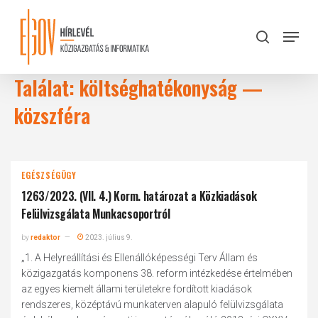
Skip
to
Menu
search
main
Close
content
Menu
Találat: költséghatékonyság —
közszféra
EGÉSZSÉGÜGY
1263/2023. (VII. 4.) Korm. határozat a Közkiadások
Felülvizsgálata Munkacsoportról
by
redaktor
2023. július 9.
„1. A Helyreállítási és Ellenállóképességi Terv Állam és
közigazgatás komponens 38. reform intézkedése értelmében
az egyes kiemelt állami területekre fordított kiadások
rendszeres, középtávú munkaterven alapuló felülvizsgálata