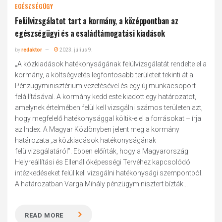
EGÉSZSÉGÜGY
Felülvizsgálatot tart a kormány, a középpontban az
egészségügyi és a családtámogatási kiadások
by
redaktor
2023. július 9.
„A közkiadások hatékonyságának felülvizsgálatát rendelte el a
kormány, a költségvetés legfontosabb területeit tekinti át a
Pénzügyminisztérium vezetésével és egy új munkacsoport
felállításával. A kormány kedd este kiadott egy határozatot,
amelynek értelmében felül kell vizsgálni számos területen azt,
hogy megfelelő hatékonysággal költik-e el a forrásokat – írja
az Index. A Magyar Közlönyben jelent meg a kormány
határozata „a közkiadások hatékonyságának
felülvizsgálatáról”. Ebben előírták, hogy a Magyarország
Helyreállítási és Ellenállóképességi Tervéhez kapcsolódó
intézkedéseket felül kell vizsgálni hatékonysági szempontból.
A határozatban Varga Mihály pénzügyminisztert bízták...
READ MORE