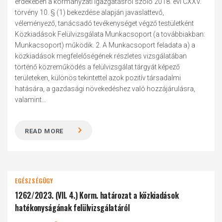
érdekében a kormányzati igazgatásról szóló 2018. évi CXXV.
törvény 10. § (1) bekezdése alapján javaslattevő,
véleményező, tanácsadó tevékenységet végző testületként
Közkiadások Felülvizsgálata Munkacsoport (a továbbiakban:
Munkacsoport) működik. 2. A Munkacsoport feladata a) a
közkiadások megfelelőségének részletes vizsgálatában
történő közreműködés a felülvizsgálat tárgyát képező
területeken, különös tekintettel azok pozitív társadalmi
hatására, a gazdasági növekedéshez való hozzájárulásra,
valamint...
READ MORE
EGÉSZSÉGÜGY
1262/2023. (VII. 4.) Korm. határozat a közkiadások
hatékonyságának felülvizsgálatáról