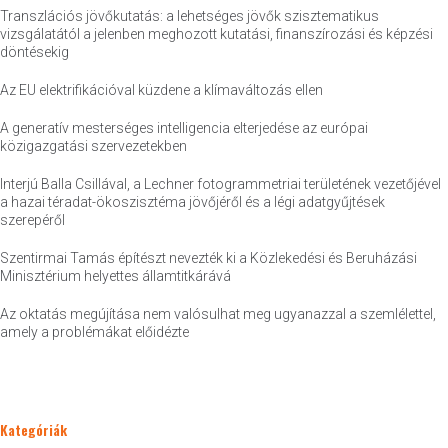
Transzlációs jövőkutatás: a lehetséges jövők szisztematikus
vizsgálatától a jelenben meghozott kutatási, finanszírozási és képzési
döntésekig
Az EU elektrifikációval küzdene a klímaváltozás ellen
A generatív mesterséges intelligencia elterjedése az európai
közigazgatási szervezetekben
Interjú Balla Csillával, a Lechner fotogrammetriai területének vezetőjével
a hazai téradat-ökoszisztéma jövőjéről és a légi adatgyűjtések
szerepéről
Szentirmai Tamás építészt nevezték ki a Közlekedési és Beruházási
Minisztérium helyettes államtitkárává
Az oktatás megújítása nem valósulhat meg ugyanazzal a szemlélettel,
amely a problémákat előidézte
Kategóriák