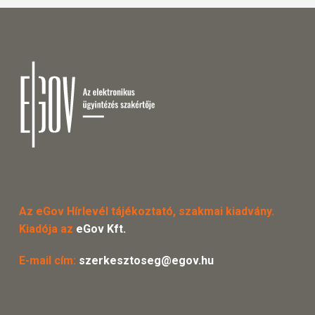
Az eGov Hírlevél tájékoztató, szakmai kiadvány.
Kiadója az
eGov Kft.
E-mail cím:
szerkesztoseg@egov.hu