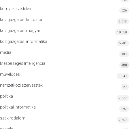
környezetvédelem
326
közigazgatás: külföldön
2 319
közigazgatás: magyar
10 650
közigazgatási informatika
5 781
média
488
Mesterséges Intelligencia
420
MI
művelődés
1 548
nemzetközi szervezetek
27
politika
2 337
politikai informatika
292
szakirodalom
2 507