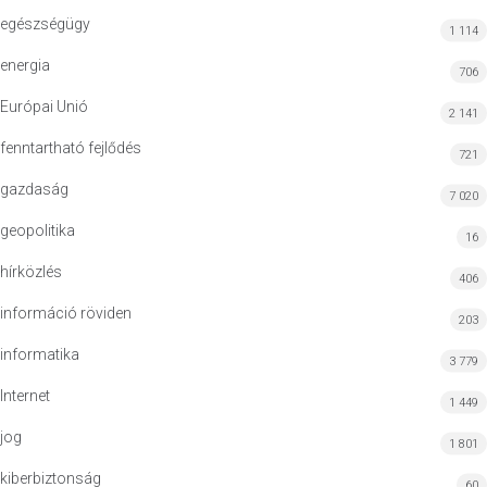
egészségügy
1 114
energia
706
Európai Unió
2 141
fenntartható fejlődés
721
gazdaság
7 020
geopolitika
16
hírközlés
406
információ röviden
203
informatika
3 779
Internet
1 449
jog
1 801
kiberbiztonság
60