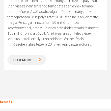
döntése értelmében 120 önkormányzat részesül pályázati
úton vissza nem térítendő támogatásban ennek további
ösztönzésére. A „Jó adatszolgáltató önkormányzatok
támogatására” kiírt pályázatot 2018. február 8-án jelentette
meg a Pénzügyminisztérium 50 millió forintos
keretösszeggel, amely – a nagy érdeklődésre való tekintettel –
100 millió forintra bővült. A felhívásra azon települések
jelentkezhettek, amelyek határidőben és megfelelő
minőségben teljesítették a 2017. év végi beszámolóra...
READ MORE
Keresés..