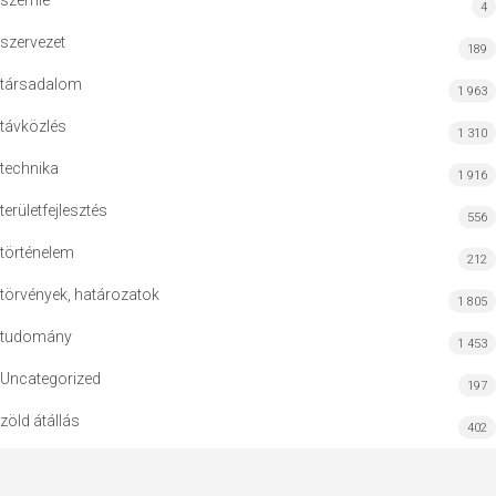
szemle
4
szervezet
189
társadalom
1 963
távközlés
1 310
technika
1 916
területfejlesztés
556
történelem
212
törvények, határozatok
1 805
tudomány
1 453
Uncategorized
197
zöld átállás
402