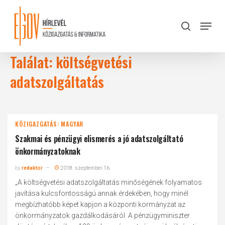
Skip
to
Menu
search
main
Close
content
Menu
Találat: költségvetési
adatszolgáltatás
KÖZIGAZGATÁS: MAGYAR
Szakmai és pénzügyi elismerés a jó adatszolgáltató
önkormányzatoknak
by
redaktor
2018. szeptember 16.
„A költségvetési adatszolgáltatás minőségének folyamatos
javítása kulcsfontosságú annak érdekében, hogy minél
megbízhatóbb képet kapjon a központi kormányzat az
önkormányzatok gazdálkodásáról. A pénzügyminiszter