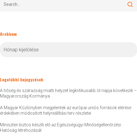
Archívum
Archívum
Legutóbbi bejegyzések
A hőség és szárazság miatti helyzet legkritikusabb öt napja következik –
Magyarország Kormánya
A Magyar Közlönyben megjelentek az európai uniós források elérése
érdekében módosított helyreállítási terv részletei
Miniszteri biztos készíti elő az Egészségügyi Minőségellenőrzési
Hatóság létrehozását