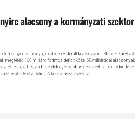
nyire alacsony a kormányzati szektor
lső negyedévi hiánya, mint idén – derült ki a Központi Statisztikai Hivat
 megfelelő 160 milliárd forintos deficit közel 58 milliárddal alacsonyab
úgy jött össze, hogy a bevételek gyorsabban növekedtek, mint a kiadáso
ázalékát érte el a deficit. A kormányzati szektor...