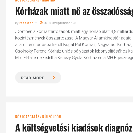
Kórházak miatt nő az összadóssá
by
redaktor
2013. szeptember 25.
„Döntően a kórháztartozások miatt egy hónap alatt 4,8 milliárdda
közintézmények össztartozása. A Magyar Államkincstár adatai sze
állami fenntartásba került Bugát Pál Kórház, Nagyatádi Kórház, 
Csolnoky Ferenc Kórház uniós pályázatok lebonyolításához kap
Mrd Ft-tal emelkedett a Kenézy Gyula Kórház és a MH Egészségügy
READ MORE
KÖZIGAZGATÁS: KÜLFÖLDÖN
A költségvetési kiadások diagnóz