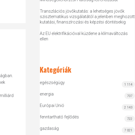
Transzlációs jövőkutatás: a lehetséges jövők
szisztematikus vizsgálatától a jelenben meghozott
kutatási, finanszírozási és képzési döntésekig
Az EU elektrifikációval küzdene a klímaváltozás
ellen
Kategóriák
zágban.
nek
egészségügy
1 114
energia
milliárd
707
Európai Unió
2 143
fenntartható fejlődés
722
gazdaság
7 021