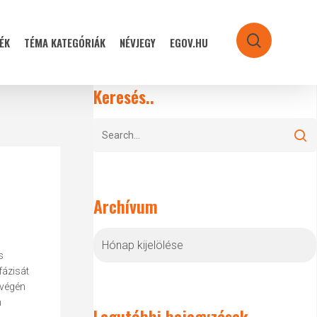
ÉK
TÉMA KATEGÓRIÁK
NÉVJEGY
EGOV.HU
search
Keresés..
Archívum
Archívum
s
fázisát
 végén
n
Legutóbbi bejegyzések