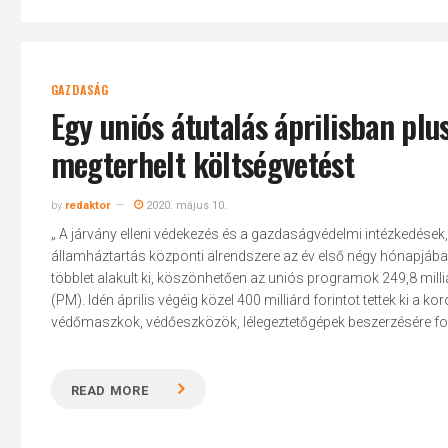
GAZDASÁG
Egy uniós átutalás áprilisban plu
megterhelt költségvetést
by
redaktor
2020. május 10.
„ A járvány elleni védekezés és a gazdaságvédelmi intézkedése
államháztartás központi alrendszere az év első négy hónapjában 
többlet alakult ki, köszönhetően az uniós programok 249,8 milli
(PM). Idén április végéig közel 400 milliárd forintot tettek ki
védőmaszkok, védőeszközök, lélegeztetőgépek beszerzésére fordí
READ MORE