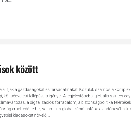
ámok...
ások között
lé állítják a gazdaságokat és társadalmakat. Közülük számos a komplex
 költségvetési fellépést is igényel. A legjelentősebb, globális szinten egy
límaváltozás, a digitalizációs forradalom, a biztonságpolitika felértékel
sság emelkedő terhei, valamint a globalizáció hatása az adóbevételekre
gvetési kiadásokat növelő,...