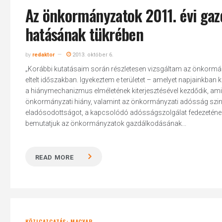
Az önkormányzatok 2011. évi gaz
hatásának tükrében
by
redaktor
2013. október 6.
„Korábbi kutatásaim során részletesen vizsgáltam az önkorm
eltelt időszakban. Igyekeztem e területet – amelyet napjainkba
a hiánymechanizmus elméletének kiterjesztésével kezdődik, amiv
önkormányzati hiány, valamint az önkormányzati adósság szintjé
eladósodottságot, a kapcsolódó adósságszolgálat fedezetének m
bemutatjuk az önkormányzatok gazdálkodásának...
READ MORE
KÖZIGAZGATÁS: MAGYAR