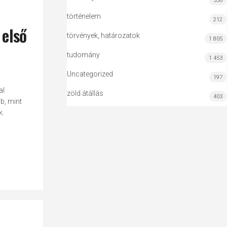
556
történelem
212
 első
törvények, határozatok
1 805
tudomány
1 453
Uncategorized
197
al
zöld átállás
403
b, mint
k.