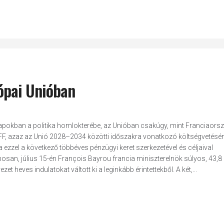
ópai Unióban
t napokban a politika homlokterébe, az Unióban csakúgy, mint Franciaors
 MFF, azaz az Unió 2028–2034 közötti időszakra vonatkozó költségvetésé
 ezzel a következő többéves pénzügyi keret szerkezetével és céljaival
osan, július 15-én François Bayrou francia miniszterelnök súlyos, 43,8 
et heves indulatokat váltott ki a leginkább érintettekből. A két,...