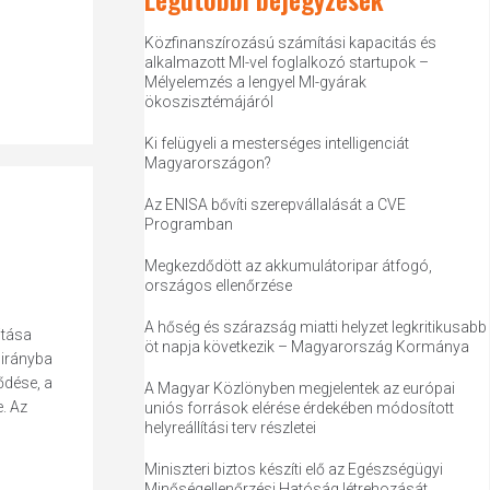
Közfinanszírozású számítási kapacitás és
alkalmazott MI-vel foglalkozó startupok –
Mélyelemzés a lengyel MI-gyárak
ökoszisztémájáról
Ki felügyeli a mesterséges intelligenciát
Magyarországon?
Az ENISA bővíti szerepvállalását a CVE
Programban
Megkezdődött az akkumulátoripar átfogó,
országos ellenőrzése
A hőség és szárazság miatti helyzet legkritikusabb
itása
öt napja következik – Magyarország Kormánya
 irányba
ődése, a
A Magyar Közlönyben megjelentek az európai
. Az
uniós források elérése érdekében módosított
helyreállítási terv részletei
Miniszteri biztos készíti elő az Egészségügyi
Minőségellenőrzési Hatóság létrehozását