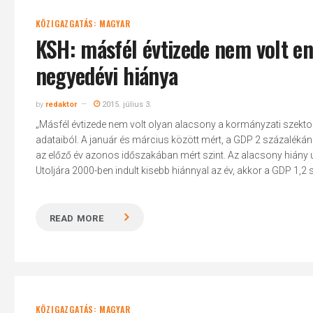
KÖZIGAZGATÁS: MAGYAR
KSH: másfél évtizede nem volt en
negyedévi hiánya
by
redaktor
2015. július 3.
„Másfél évtizede nem volt olyan alacsony a kormányzati szektor e
adataiból. A január és március között mért, a GDP 2 százalékának
az előző év azonos időszakában mért szint. Az alacsony hiány 
Utoljára 2000-ben indult kisebb hiánnyal az év, akkor a GDP 1,2 sz
READ MORE
KÖZIGAZGATÁS: MAGYAR