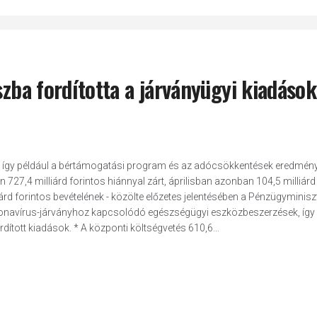
szba fordította a járványügyi kiadáso
k, így például a bértámogatási program és az adócsökkentések eredmén
727,4 milliárd forintos hiánnyal zárt, áprilisban azonban 104,5 milliárd
árd forintos bevételének - közölte előzetes jelentésében a Pénzügyminis
 a koronavírus-járványhoz kapcsolódó egészségügyi eszközbeszerzések, így
tott kiadások. * A központi költségvetés 610,6...