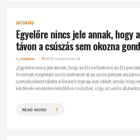
GAZDASÁG
Egyelőre nincs jele annak, hogy a
távon a csúszás sem okozna gond
by
redaktor
2018. szeptember 24.
„Egyelőre nincs jele annak, hogy az EU ne fizetné ki az EU-pénz
forintnak megfelelő eurót utalhatott át az uniós pénzek elszámol
szenzációként tálalta a Reuters tegnap esti cikkét, amely meg ne
kérdések rendezése későbbre csúszhat, s így az uniós átutalások
READ MORE