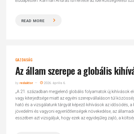
Budapesten. Kármán András ismertette az idei költségvetési sz
READ MORE
GAZDASÁG
Az állam szerepe a globális kihív
by
redaktor
2026. április 6.
„A 21. században megjelenő globális folyamatok új kihívások e
vagy kiterjedtsége miatt az egyéni szerepvállaláson túl közösségi,
ható és a vizsgálatunk tárgyát képező kihívások az idősödés, a k
jövedelmi és vagyoni egyenlőtlenségek növekedése, az államadó
esszében azt vizsgáljuk, hogy ezek az egyidejűleg zajló, a költsé
Hit enter to search or ESC to close