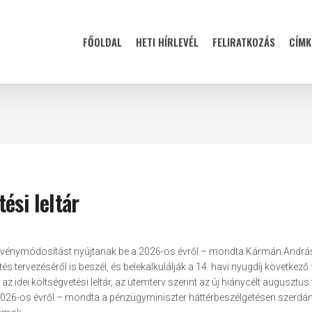
FŐOLDAL
HETI HÍRLEVÉL
FELIRATKOZÁS
CÍMK
ési leltár
törvénymódosítást nyújtanak be a 2026-os évről – mondta Kármán Andrá
tervezéséről is beszél, és belekalkulálják a 14. havi nyugdíj következő 
z idei költségvetési leltár, az ütemterv szerint az új hiánycélt augusztus
026-os évről – mondta a pénzügyminiszter háttérbeszélgetésen szerdá