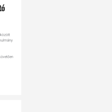
tó
között
tanulmány
 követően