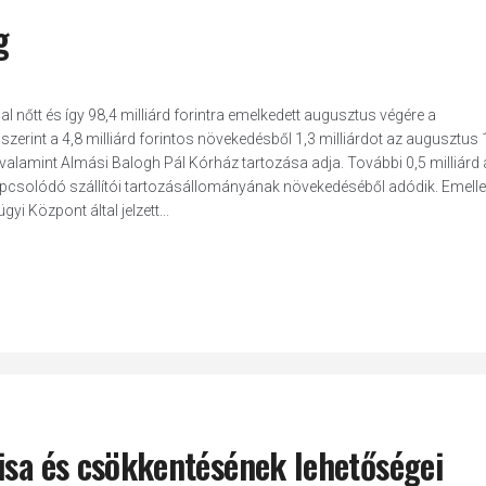
g
l nőtt és így 98,4 milliárd forintra emelkedett augusztus végére a
rint a 4,8 milliárd forintos növekedésből 1,3 milliárdot az augusztus 1
valamint Almási Balogh Pál Kórház tartozása adja. További 0,5 milliárd 
csolódó szállítói tartozásállományának növekedéséből adódik. Emellet
i Központ által jelzett...
isa és csökkentésének lehetőségei