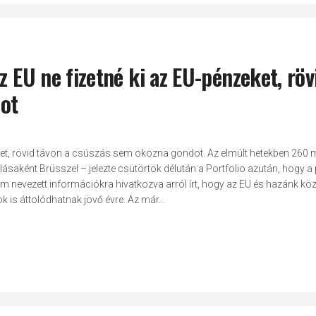
z EU ne fizetné ki az EU-pénzeket, röv
ot
eket, rövid távon a csúszás sem okozna gondot. Az elmúlt hetekben 260 mi
ásaként Brüsszel – jelezte csütörtök délután a Portfolio azután, hogy a p
m nevezett információkra hivatkozva arról írt, hogy az EU és hazánk közö
 is áttolódhatnak jövő évre. Az már...