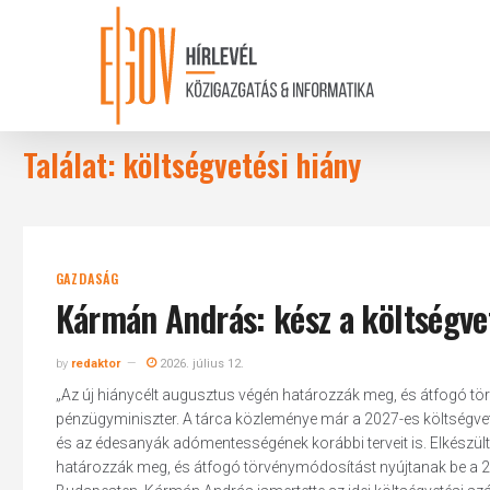
Skip
to
main
content
Találat: költségvetési hiány
GAZDASÁG
Kármán András: kész a költségvet
by
redaktor
2026. július 12.
„Az új hiánycélt augusztus végén határozzák meg, és átfogó 
pénzügyminiszter. A tárca közleménye már a 2027-es költségvetés 
és az édesanyák adómentességének korábbi terveit is. Elkészült a
határozzák meg, és átfogó törvénymódosítást nyújtanak be a 2