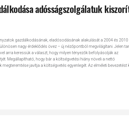
dálkodása adósságszolgálatuk kiszorí
ányzatok gazdálkodásának, eladósodásának alakulását a 2004 és 2010 
n különösen nagy érdeklődés övez – új nézőpontból megvilágítani. Jelen 
el arra keressük a választ, hogy milyen tényezők befolyásolják az
t. Megállapítható, hogy bár a költségvetési hiány növeli a nettó
egteremtése javítja a költségvetés egyenlegét. Az elméleti bevezetést