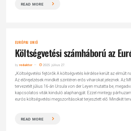
READ MORE
EURÓPAI UNIÓ
Költségvetési számháború az Eur
by
redaktor
2025. július 27.
„Költségvetési fejtörők A költségvetés kérdése került az elmúl
Az előrejelzések mindkét szintéren erős viharokat jeleznek. Az
tervezetét július 16-án Ursula von der Leyen mutatta be, megadva
kapcsolatos viták kiinduló alaphangját. Ezzel mintegy párhuzam
eurós költségvetési megszorításokat terjesztett elő. Mindkét tervez
READ MORE