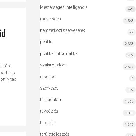
Mesterséges Intelligencia
422
MI
művelődés
1 548
id
nemzetközi szervezetek
27
politika
2 338
politikai informatika
292
szakirodalom
lliárd
2 507
ortál is
szemle
4
tti vitás
szervezet
189
társadalom
1 963
távközlés
1 310
technika
1 916
területfejlesztés