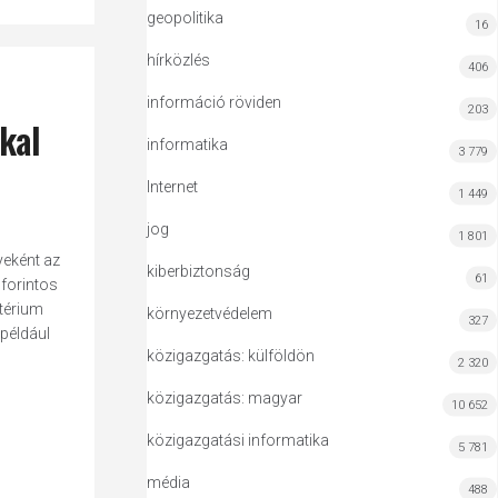
geopolitika
16
hírközlés
406
információ röviden
203
kkal
informatika
3 779
Internet
1 449
jog
1 801
yeként az
kiberbiztonság
61
 forintos
ztérium
környezetvédelem
327
 például
közigazgatás: külföldön
2 320
közigazgatás: magyar
10 652
közigazgatási informatika
5 781
média
488