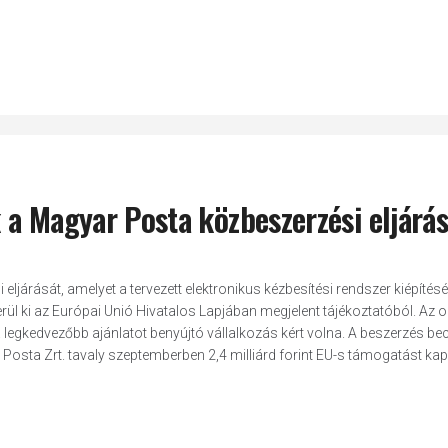
a Magyar Posta közbeszerzési eljárás
járását, amelyet a tervezett elektronikus kézbesítési rendszer kiépítésé
rül ki az Európai Unió Hivatalos Lapjában megjelent tájékoztatóból. Az o
 legkedvezőbb ajánlatot benyújtó vállalkozás kért volna. A beszerzés bec
r Posta Zrt. tavaly szeptemberben 2,4 milliárd forint EU-s támogatást kap