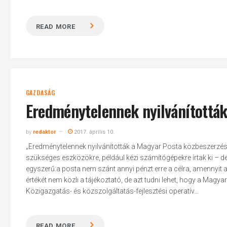
READ MORE
GAZDASÁG
Eredménytelennek nyilvánították 
by
redaktor
2017. április 10.
„Eredménytelennek nyilvánították a Magyar Posta közbeszerzési el
szükséges eszközökre, például kézi számítógépekre írtak ki – de
egyszerű:a posta nem szánt annyi pénzt erre a célra, amennyit a
értékét nem közli a tájékoztató, de azt tudni lehet, hogy a Magya
Közigazgatás- és közszolgáltatás-fejlesztési operatív...
READ MORE