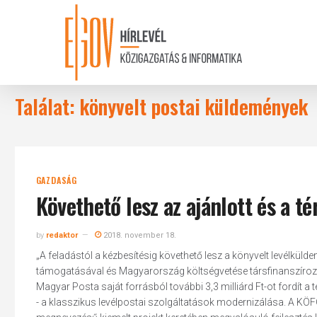
Skip
to
main
content
Találat: könyvelt postai küldemények
GAZDASÁG
Követhető lesz az ajánlott és a té
by
redaktor
2018. november 18.
„A feladástól a kézbesítésig követhető lesz a könyvelt levélküld
támogatásával és Magyarország költségvetése társfinanszírozás
Magyar Posta saját forrásból további 3,3 milliárd Ft-ot fordít a 
- a klasszikus levélpostai szolgáltatások modernizálása. A 