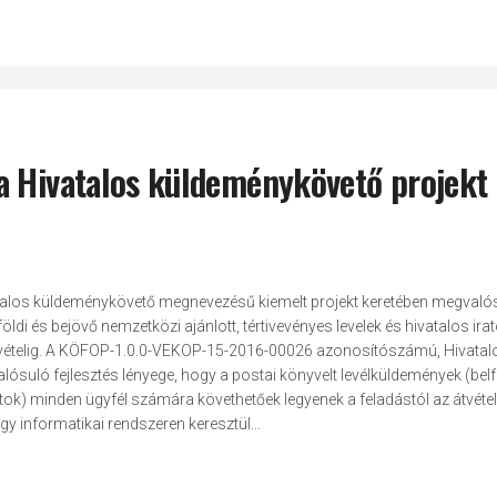
a Hivatalos küldeménykövető projekt
los küldeménykövető megnevezésű kiemelt projekt keretében megvaló
öldi és bejövő nemzetközi ajánlott, tértivevényes levelek és hivatalos ira
átvételig. A KÖFOP-1.0.0-VEKOP-15-2016-00026 azonosítószámú, Hivatal
suló fejlesztés lényege, hogy a postai könyvelt levélküldemények (belf
ratok) minden ügyfél számára követhetőek legyenek a feladástól az átvétel
y informatikai rendszeren keresztül...