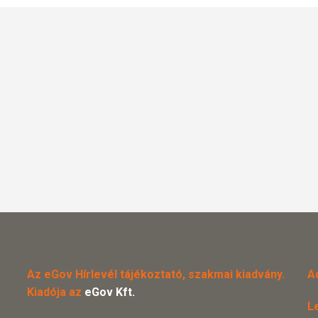
Az eGov Hírlevél tájékoztató, szakmai kiadvány.
A
Kiadója az
eGov Kft.
L