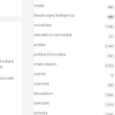
média
488
Mesterséges Intelligencia
427
MI
művelődés
1 549
nemzetközi szervezetek
27
politika
2 340
politikai informatika
292
 milliárd
szakirodalom
2 510
al
szemle
4
óvá válik
szervezet
189
társadalom
1 964
távközlés
1 310
technika
1 918