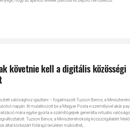
yege, hogy az ajánlott levelek (belföldi és bejövő nemzetközi...
k követnie kell a digitális közösségi
t
terjesztett valósághoz igazítani – fogalmazott Tuzson Bence, a Miniszterel
a utolsó napján. Itt mutatkozott be a Magyar Posta e-személyivel akár pa
alizáció mára egybe gyúrta a számítógépek generálta virtuális valóságo
gváltoztatott. Tuzson Bence, a Miniszterelnökség közszolgálatért felel
 által körbezárt földrajzi területen működhet,...