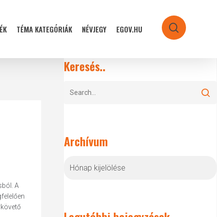
ÉK
TÉMA KATEGÓRIÁK
NÉVJEGY
EGOV.HU
search
Keresés..
Archívum
Archívum
ból. A
gfelelően
ykövető
Legutóbbi bejegyzések