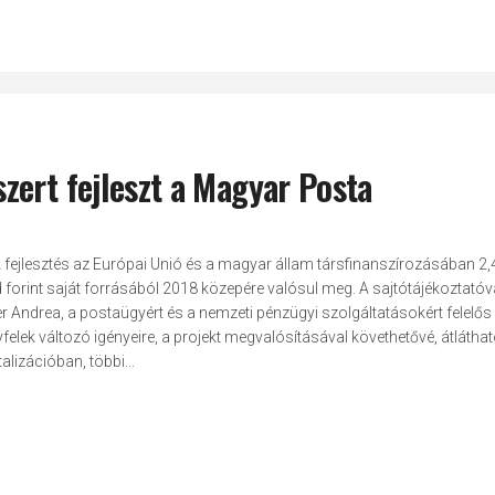
zert fejleszt a Magyar Posta
 fejlesztés az Európai Unió és a magyar állam társfinanszírozásában 2,4
d forint saját forrásából 2018 közepére valósul meg. A sajtótájékoztatóv
r Andrea, a postaügyért és a nemzeti pénzügyi szolgáltatásokért felelős
elek változó igényeire, a projekt megvalósításával követhetővé, átláthat
lizációban, többi...