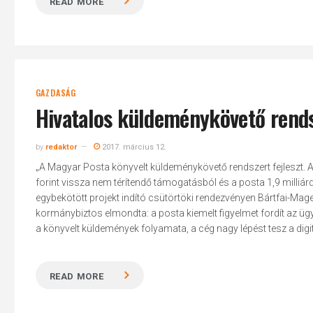
READ MORE
GAZDASÁG
Hivatalos küldeménykövető rends
by
redaktor
2017. március 12.
„A Magyar Posta könyvelt küldeménykövető rendszert fejleszt. A
forint vissza nem térítendő támogatásból és a posta 1,9 milliár
egybekötött projekt indító csütörtöki rendezvényen Bártfai-Mage
kormánybiztos elmondta: a posta kiemelt figyelmet fordít az ügyf
a könyvelt küldemények folyamata, a cég nagy lépést tesz a digita
READ MORE