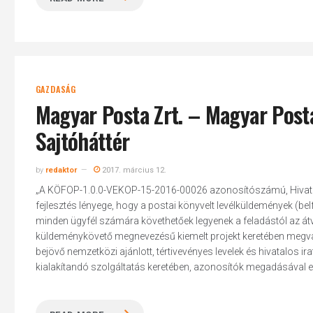
GAZDASÁG
Magyar Posta Zrt. – Magyar Post
Sajtóháttér
by
redaktor
2017. március 12.
„A KÖFOP-1.0.0-VEKOP-15-2016-00026 azonosítószámú, Hivata
fejlesztés lényege, hogy a postai könyvelt levélküldemények (belf
minden ügyfél számára követhetőek legyenek a feladástól az 
küldeménykövető megnevezésű kiemelt projekt keretében megvaló
bejövő nemzetközi ajánlott, tértivevényes levelek és hivatalos i
kialakítandó szolgáltatás keretében, azonosítók megadásával eg