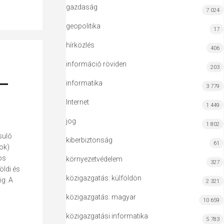
gazdaság
7 024
geopolitika
17
hírközlés
406
információ röviden
203
 –
informatika
3 779
Internet
1 449
jog
1 802
suló
kiberbiztonság
61
tok)
os
környezetvédelem
327
öldi és
közigazgatás: külföldön
ig. A
2 321
közigazgatás: magyar
10 659
közigazgatási informatika
5 783