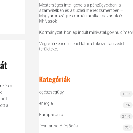
Mesterséges intelligencia a pénzügyekben, a
számvitelben és az üzleti menedzsmentben –
Magyarországi és romániai alkalmazások és
kihívások
Kormányzati honlap indult mihivatal.gov.hu címen!
Végre térképen is lehet látni a fokozottan védett
területeket
át
Kategóriák
re és a
egészségügy
k
1 114
sült
energia
ott a
707
Európai Unió
2 149
fenntartható fejlődés
724