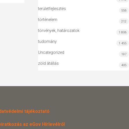
területfejlesztés
556
történelem
212
törvények, határozatok
1 806
tudomány
1 455
Uncategorized
197
zöld átállás
405
datvédelmi tájékoztató
eiratkozás az eGov Hírlevélről