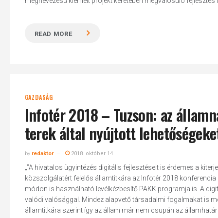
megnevezésű kiemelt projekt keretében megvalósuló fejlesztés lén
READ MORE
Hit enter to search or ESC to close
GAZDASÁG
Infotér 2018 – Tuzson: az államna
terek által nyújtott lehetőségeke
by
redaktor
2018. október 14.
„”A hivatalos ügyintézés digitális fejlesztéseit is érdemes a ki
közszolgálatért felelős államtitkára az Infotér 2018 konferenci
módon is használható levélkézbesítő PAKK programja is. A digit
valódi valósággal. Mindez alapvető társadalmi fogalmakat is me
államtitkára szerint így az állam már nem csupán az államhatárok