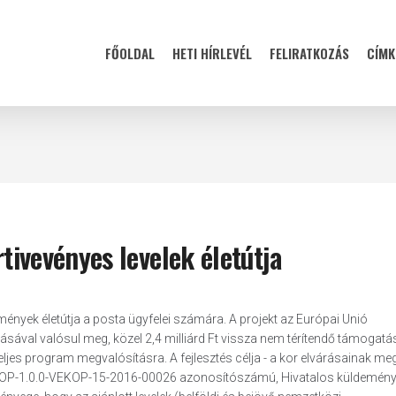
FŐOLDAL
HETI HÍRLEVÉL
FELIRATKOZÁS
CÍMK
rtivevényes levelek életútja
emények életútja a posta ügyfelei számára. A projekt az Európai Unió
ával valósul meg, közel 2,4 milliárd Ft vissza nem térítendő támogatás
teljes program megvalósításra. A fejlesztés célja - a kor elvárásainak me
KÖFOP-1.0.0-VEKOP-15-2016-00026 azonosítószámú, Hivatalos küldemén