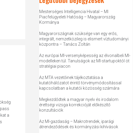
Mesterséges Intelligencia Hivatal – MI
Piacfelügyeleti Hatóság – Magyarország
Kormánya
Magyarországnak szüksége van egy erős,
integrált, nemzetközileg is elismert víztudományi
központra – Tanács Zoltán
Az európai MI-versenyképesség az élvonalbeli MI-
modelleken túl. Tanulságok az MI-startupoktól öt
stratégiai piacon
Az MTA vezetőinek tájékoztatása a
kutatóhálózatot érintő törvénymódosítással
kapcsolatban a kutatói közösség számára
Megkezdődtek a magyar nyelv és irodalom
nökség
érettségi vizsga korrekcióját előkészítő
ypass
konzultációk
kat a
Az MI-gazdaság – Makrotrendek, iparági
ős
átrendeződések és kormányzási kihívások