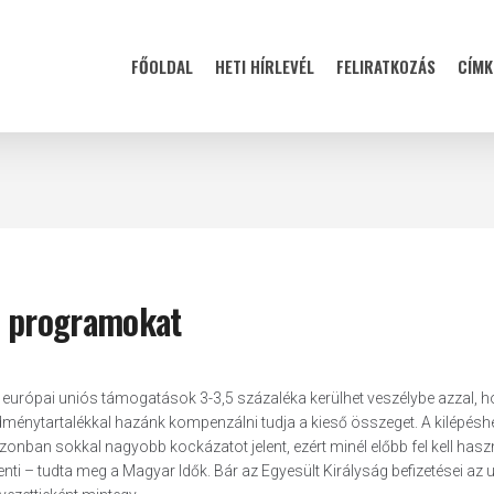
FŐOLDAL
HETI HÍRLEVÉL
FELIRATKOZÁS
CÍMK
ós programokat
európai uniós támogatások 3-3,5 százaléka kerülhet veszélybe azzal, h
dménytartalékkal hazánk kompenzálni tudja a kieső összeget. A kilépésh
ban sokkal nagyobb kockázatot jelent, ezért minél előbb fel kell haszn
elenti – tudta meg a Magyar Idők. Bár az Egyesült Királyság befizetései az 