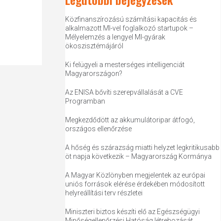
Közfinanszírozású számítási kapacitás és
alkalmazott MI-vel foglalkozó startupok –
Mélyelemzés a lengyel MI-gyárak
ökoszisztémájáról
Ki felügyeli a mesterséges intelligenciát
Magyarországon?
Az ENISA bővíti szerepvállalását a CVE
Programban
Megkezdődött az akkumulátoripar átfogó,
országos ellenőrzése
A hőség és szárazság miatti helyzet legkritikusabb
öt napja következik – Magyarország Kormánya
A Magyar Közlönyben megjelentek az európai
uniós források elérése érdekében módosított
helyreállítási terv részletei
Miniszteri biztos készíti elő az Egészségügyi
Minőségellenőrzési Hatóság létrehozását