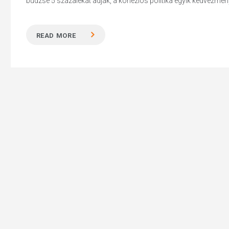
büdzsé 5 százalékát adják, a kohéziós politika egyik kedvezmény
READ MORE
Hit enter to search or ESC to close