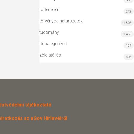
556
történelem
212
törvények, határozatok
1 805
tudomány
1 453
Uncategorized
197
zöld átállás
403
datvédelmi tájékoztató
eiratkozás az eGov Hírlevélről