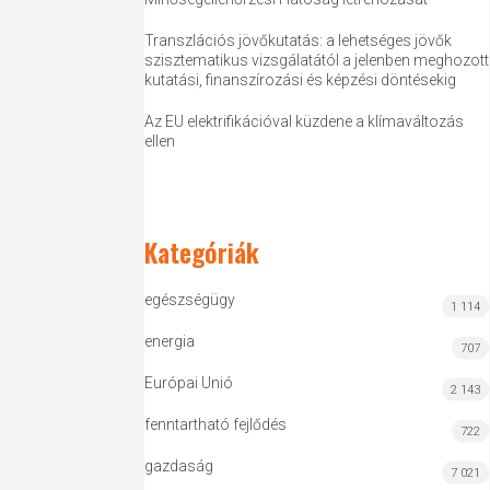
Transzlációs jövőkutatás: a lehetséges jövők
szisztematikus vizsgálatától a jelenben meghozott
kutatási, finanszírozási és képzési döntésekig
Az EU elektrifikációval küzdene a klímaváltozás
ellen
Kategóriák
egészségügy
1 114
energia
707
Európai Unió
2 143
fenntartható fejlődés
722
gazdaság
7 021