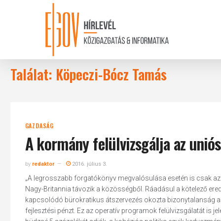
Skip
to
main
content
Találat: Köpeczi-Bócz Tamás
GAZDASÁG
A kormány felülvizsgálja az uni
by
redaktor
2016. július 3.
„A legrosszabb forgatókönyv megvalósulása esetén is csak az 
Nagy-Britannia távozik a közösségből. Ráadásul a kötelező ere
kapcsolódó bürokratikus átszervezés okozta bizonytalanság azon
fejlesztési pénzt. Ez az operatív programok felülvizsgálatát is j