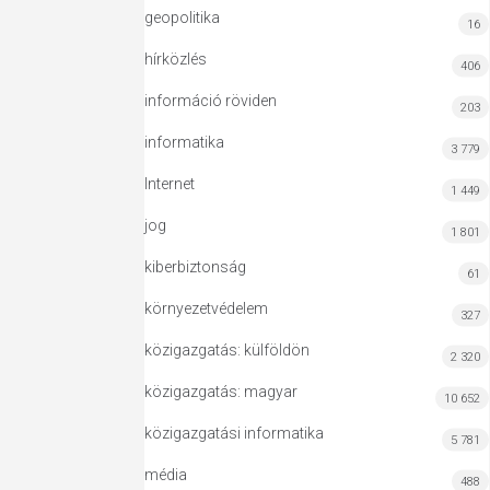
geopolitika
16
hírközlés
406
információ röviden
203
informatika
3 779
Internet
1 449
jog
1 801
kiberbiztonság
61
környezetvédelem
327
közigazgatás: külföldön
2 320
közigazgatás: magyar
10 652
közigazgatási informatika
5 781
média
488