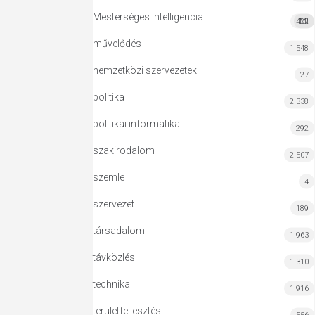
Mesterséges Intelligencia
422
MI
művelődés
1 548
nemzetközi szervezetek
27
politika
2 338
politikai informatika
292
szakirodalom
2 507
szemle
4
szervezet
189
társadalom
1 963
távközlés
1 310
technika
1 916
területfejlesztés