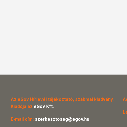
Az eGov Hírlevél tájékoztató, szakmai kiadvány.
A
Kiadója az
eGov Kft.
L
E-mail cím:
szerkesztoseg@egov.hu