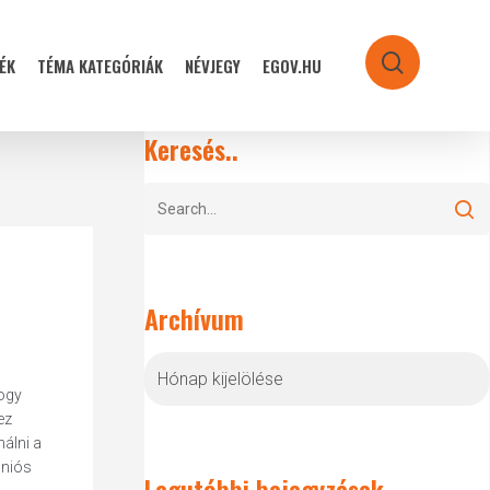
ÉK
TÉMA KATEGÓRIÁK
NÉVJEGY
EGOV.HU
search
Keresés..
Archívum
Archívum
ogy
ez
álni a
uniós
Legutóbbi bejegyzések