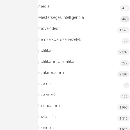
média
488
Mesterséges Intelligencia
420
MI
művelődés
1 548
nemzetközi szervezetek
27
politika
2 337
politikai informatika
292
szakirodalom
2 507
szemle
4
szervezet
189
társadalom
1 963
távközlés
1 310
technika
1 916