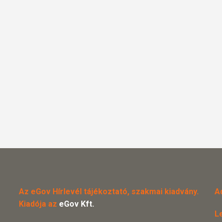
Az eGov Hírlevél tájékoztató, szakmai kiadvány.
A
Kiadója az
eGov Kft.
L