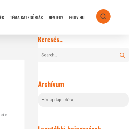
ÉK
TÉMA KATEGÓRIÁK
NÉVJEGY
EGOV.HU
search
Keresés..
Archívum
Archívum
bá a
Legutóbbi bejegyzések