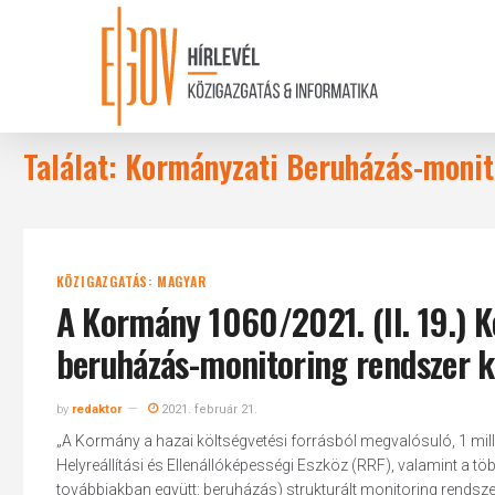
Skip
to
main
content
Találat: Kormányzati Beruházás-monit
KÖZIGAZGATÁS: MAGYAR
A Kormány 1060/2021. (II. 19.) K
beruházás-monitoring rendszer k
by
redaktor
2021. február 21.
„A Kormány a hazai költségvetési forrásból megvalósuló, 1 mil
Helyreállítási és Ellenállóképességi Eszköz (RRF), valamint a 
továbbiakban együtt: beruházás) strukturált monitoring rendsze