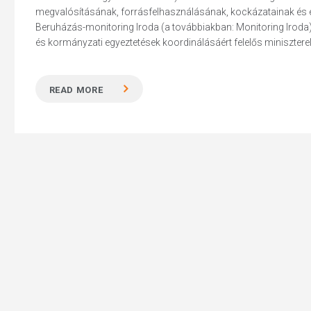
megvalósításának, forrásfelhasználásának, kockázatainak és 
Beruházás-monitoring Iroda (a továbbiakban: Monitoring Iroda) a
és kormányzati egyeztetések koordinálásáért felelős miniszterelnök
Hit enter to search or ESC to close
READ MORE