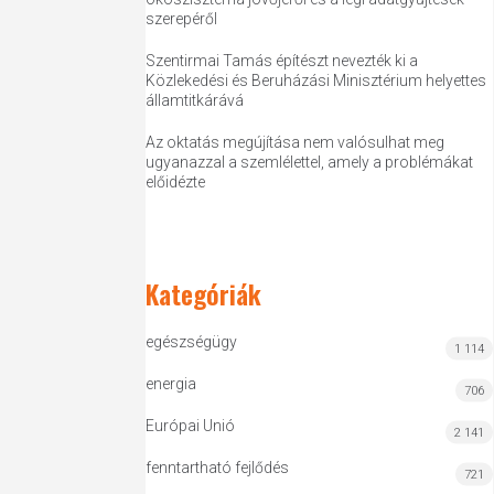
szerepéről
Szentirmai Tamás építészt nevezték ki a
Közlekedési és Beruházási Minisztérium helyettes
államtitkárává
Az oktatás megújítása nem valósulhat meg
ugyanazzal a szemlélettel, amely a problémákat
előidézte
Kategóriák
egészségügy
1 114
energia
706
Európai Unió
2 141
fenntartható fejlődés
721