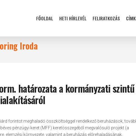
FŐOLDAL
HETI HÍRLEVÉL
FELIRATKOZÁS
CÍMK
oring Iroda
orm. határozata a kormányzati szintű
ialakításáról
liárd forintot meghaladó összköltséggel rendelkező beruházások, továb
többéves pénzügyi keret (MFF) keretösszegéből megvalósuló projekt (a
re, elemzési környezete, valamint a beruházás előrehaladásának,