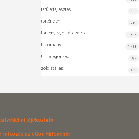
területfejlesztés
556
történelem
212
törvények, határozatok
1 805
tudomány
1 453
Uncategorized
197
zöld átállás
402
datvédelmi tájékoztató
eiratkozás az eGov Hírlevélről