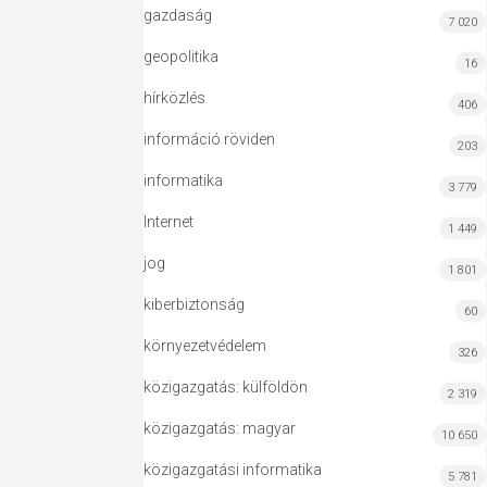
gazdaság
7 020
geopolitika
16
hírközlés
406
információ röviden
203
informatika
3 779
Internet
1 449
jog
1 801
kiberbiztonság
60
környezetvédelem
326
közigazgatás: külföldön
2 319
közigazgatás: magyar
10 650
közigazgatási informatika
5 781