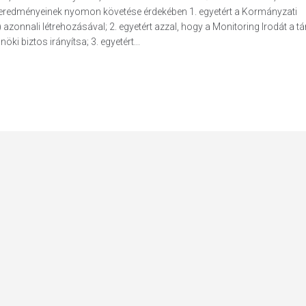
eredményeinek nyomon követése érdekében 1. egyetért a Kormányzati
zonnali létrehozásával; 2. egyetért azzal, hogy a Monitoring Irodát a t
i biztos irányítsa; 3. egyetért...