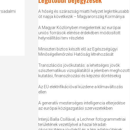
ársadalmi
A hőség és szárazság miatti helyzet legkritikusabb
öt napja következik – Magyarország Kormánya
A Magyar Közlönyben megjelentek az európai
uniós források elérése érdekében módosított
helyreállítási terv részletei
Miniszteri biztos készíti elő az Egészségügyi
Minőségellenőrzési Hatóság létrehozását
Transzlációs jövőkutatás: a lehetséges jövők
szisztematikus vizsgálatától a jelenben meghozott
kutatási, finanszírozási és képzési döntésekig
Az EU elektrifikációval küzdene a klímaváltozás
ellen
A generatív mesterséges intelligencia elterjedése
az európai közigazgatási szervezetekben
Interjú Balla Csillával, a Lechner fotogrammetriai
területének vezetőjével a hazai téradat-
ökoszisztéma jövőjéről és a légi adatgyűjtések