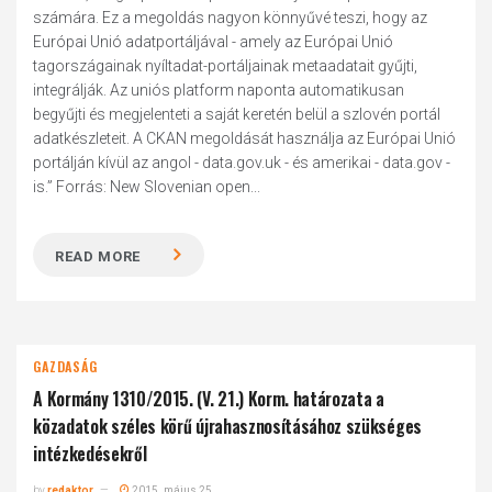
számára. Ez a megoldás nagyon könnyűvé teszi, hogy az
Európai Unió adatportáljával - amely az Európai Unió
tagországainak nyíltadat-portáljainak metaadatait gyűjti,
integrálják. Az uniós platform naponta automatikusan
begyűjti és megjelenteti a saját keretén belül a szlovén portál
adatkészleteit. A CKAN megoldását használja az Európai Unió
portálján kívül az angol - data.gov.uk - és amerikai - data.gov -
is.” Forrás: New Slovenian open...
READ MORE
GAZDASÁG
A Kormány 1310/2015. (V. 21.) Korm. határozata a
közadatok széles körű újrahasznosításához szükséges
intézkedésekről
by
redaktor
2015. május 25.