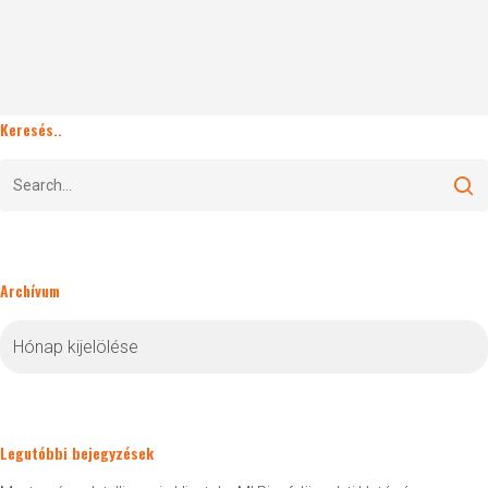
Keresés..
Archívum
Archívum
Legutóbbi bejegyzések