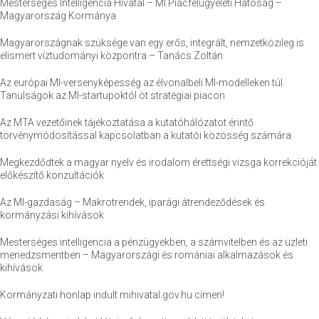
Mesterséges Intelligencia Hivatal – MI Piacfelügyeleti Hatóság –
Magyarország Kormánya
Magyarországnak szüksége van egy erős, integrált, nemzetközileg is
elismert víztudományi központra – Tanács Zoltán
Az európai MI-versenyképesség az élvonalbeli MI-modelleken túl.
Tanulságok az MI-startupoktól öt stratégiai piacon
Az MTA vezetőinek tájékoztatása a kutatóhálózatot érintő
törvénymódosítással kapcsolatban a kutatói közösség számára
Megkezdődtek a magyar nyelv és irodalom érettségi vizsga korrekcióját
előkészítő konzultációk
Az MI-gazdaság – Makrotrendek, iparági átrendeződések és
kormányzási kihívások
Mesterséges intelligencia a pénzügyekben, a számvitelben és az üzleti
menedzsmentben – Magyarországi és romániai alkalmazások és
kihívások
Kormányzati honlap indult mihivatal.gov.hu címen!