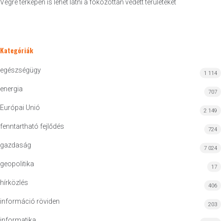
Végre térképen is lehet látni a fokozottan védett területeket
Kategóriák
egészségügy
1 114
energia
707
Európai Unió
2 149
fenntartható fejlődés
724
gazdaság
7 024
geopolitika
17
hírközlés
406
információ röviden
203
informatika