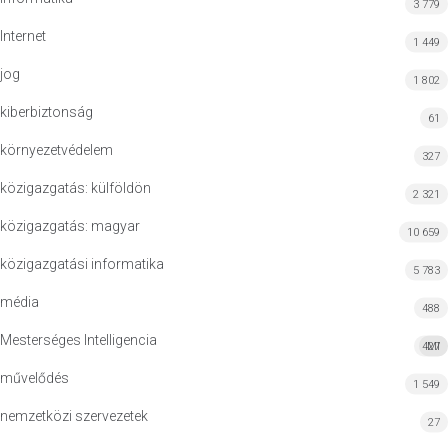
3 779
Internet
1 449
jog
1 802
kiberbiztonság
61
környezetvédelem
327
közigazgatás: külföldön
2 321
közigazgatás: magyar
10 659
közigazgatási informatika
5 783
média
488
Mesterséges Intelligencia
427
MI
művelődés
1 549
nemzetközi szervezetek
27