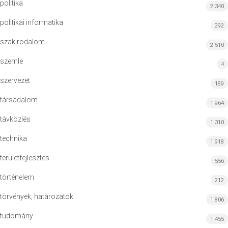
politika
2 340
politikai informatika
292
szakirodalom
2 510
szemle
4
szervezet
189
társadalom
1 964
távközlés
1 310
technika
1 918
területfejlesztés
556
történelem
212
törvények, határozatok
1 806
tudomány
1 455