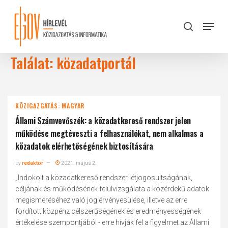
Skip
to
Menu
search
main
Close
content
Menu
Találat: közadatportál
KÖZIGAZGATÁS: MAGYAR
Állami Számvevőszék: a közadatkereső rendszer jelen
működése megtéveszti a felhasználókat, nem alkalmas a
közadatok elérhetőségének biztosítására
by
redaktor
2021. május 2.
„Indokolt a közadatkereső rendszer létjogosultságának,
céljának és működésének felülvizsgálata a közérdekű adatok
megismeréséhez való jog érvényesülése, illetve az erre
fordított közpénz célszerűségének és eredményességének
értékelése szempontjából - erre hívják fel a figyelmet az Állami