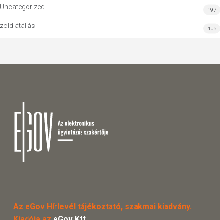
Uncategorized
197
zöld átállás
405
Az eGov Hírlevél tájékoztató, szakmai kiadvány.
Kiadója az
eGov Kft.