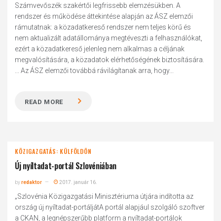
Számvevőszék szakértői legfrissebb elemzésükben. A
rendszer és működése áttekintése alapján az ÁSZ elemzői
rámutatnak: a közadatkereső rendszer nem teljes körű és
nem aktualizált adatállománya megtéveszti a felhasználókat,
ezért a közadatkereső jelenleg nem alkalmas a céljának
megvalósítására, a közadatok elérhetőségének biztosítására.
... Az ÁSZ elemzői továbbá rávilágítanak arra, hogy...
READ MORE
KÖZIGAZGATÁS: KÜLFÖLDÖN
Új nyíltadat-portál Szlovéniában
by
redaktor
2017. január 16.
„Szlovénia Közigazgatási Minisztériuma útjára indította az
ország új nyíltadat-portáljátA portál alapjául szolgáló szoftver
a CKAN, a legnépszerűbb platform a nyíltadat-portálok