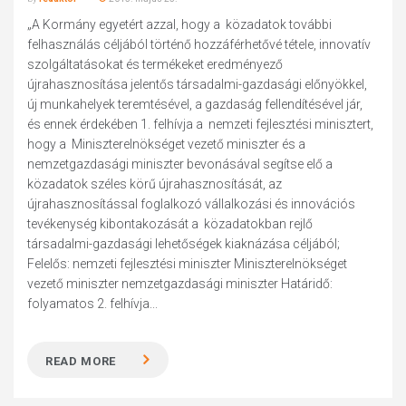
„A Kormány egyetért azzal, hogy a közadatok további
felhasználás céljából történő hozzáférhetővé tétele, innovatív
szolgáltatásokat és termékeket eredményező
újrahasznosítása jelentős társadalmi-gazdasági előnyökkel,
új munkahelyek teremtésével, a gazdaság fellendítésével jár,
és ennek érdekében 1. felhívja a nemzeti fejlesztési minisztert,
hogy a Miniszterelnökséget vezető miniszter és a
nemzetgazdasági miniszter bevonásával segítse elő a
közadatok széles körű újrahasznosítását, az
újrahasznosítással foglalkozó vállalkozási és innovációs
tevékenység kibontakozását a közadatokban rejlő
társadalmi-gazdasági lehetőségek kiaknázása céljából;
Felelős: nemzeti fejlesztési miniszter Miniszterelnökséget
vezető miniszter nemzetgazdasági miniszter Határidő:
folyamatos 2. felhívja...
READ MORE