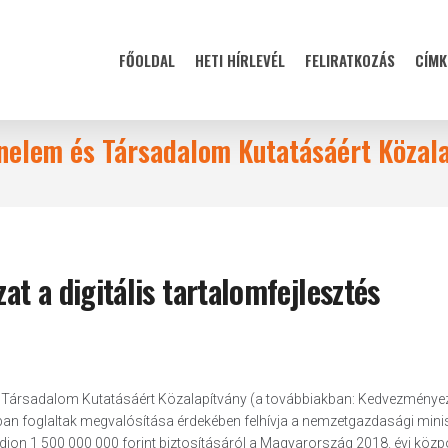
FŐOLDAL
HETI HÍRLEVÉL
FELIRATKOZÁS
CÍMK
ténelem és Társadalom Kutatásáért Közal
at a digitális tartalomfejlesztés
és Társadalom Kutatásáért Közalapítvány (a továbbiakban: Kedvezményez
ntban foglaltak megvalósítása érdekében felhívja a nemzetgazdasági minis
on 1 500 000 000 forint biztosításáról a Magyarország 2018. évi közp