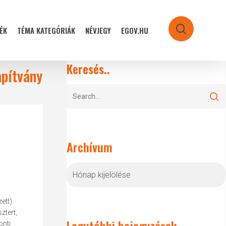
ÉK
TÉMA KATEGÓRIÁK
NÉVJEGY
EGOV.HU
search
Keresés..
apítvány
Archívum
Archívum
ett)
ztert,
Legutóbbi bejegyzések
onti