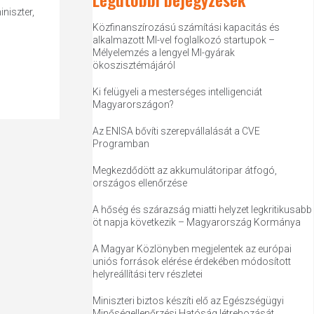
niszter,
Közfinanszírozású számítási kapacitás és
alkalmazott MI-vel foglalkozó startupok –
Mélyelemzés a lengyel MI-gyárak
ökoszisztémájáról
Ki felügyeli a mesterséges intelligenciát
Magyarországon?
Az ENISA bővíti szerepvállalását a CVE
Programban
Megkezdődött az akkumulátoripar átfogó,
országos ellenőrzése
A hőség és szárazság miatti helyzet legkritikusabb
öt napja következik – Magyarország Kormánya
A Magyar Közlönyben megjelentek az európai
uniós források elérése érdekében módosított
helyreállítási terv részletei
Miniszteri biztos készíti elő az Egészségügyi
Minőségellenőrzési Hatóság létrehozását