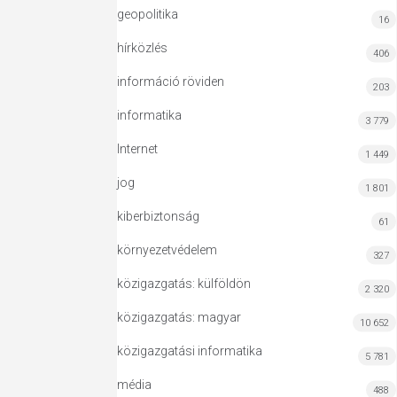
geopolitika
16
hírközlés
406
információ röviden
203
informatika
3 779
Internet
1 449
jog
1 801
kiberbiztonság
61
környezetvédelem
327
közigazgatás: külföldön
2 320
közigazgatás: magyar
10 652
közigazgatási informatika
5 781
média
488