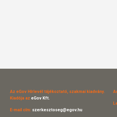
Az eGov Hírlevél tájékoztató, szakmai kiadvány.
A
Kiadója az
eGov Kft.
L
E-mail cím:
szerkesztoseg@egov.hu