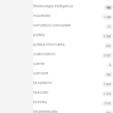
Mesterséges Intelligencia
422
MI
művelődés
1 548
nemzetközi szervezetek
27
politika
2 338
politikai informatika
292
szakirodalom
2 507
szemle
4
szervezet
189
társadalom
1 963
távközlés
1 310
technika
1 916
területfejlesztés