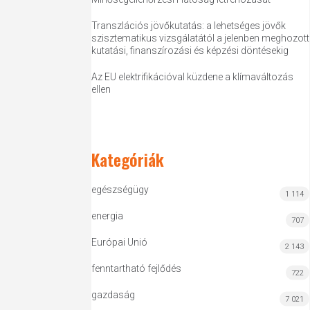
Transzlációs jövőkutatás: a lehetséges jövők
szisztematikus vizsgálatától a jelenben meghozott
kutatási, finanszírozási és képzési döntésekig
Az EU elektrifikációval küzdene a klímaváltozás
ellen
Kategóriák
egészségügy
1 114
energia
707
Európai Unió
2 143
fenntartható fejlődés
722
gazdaság
7 021