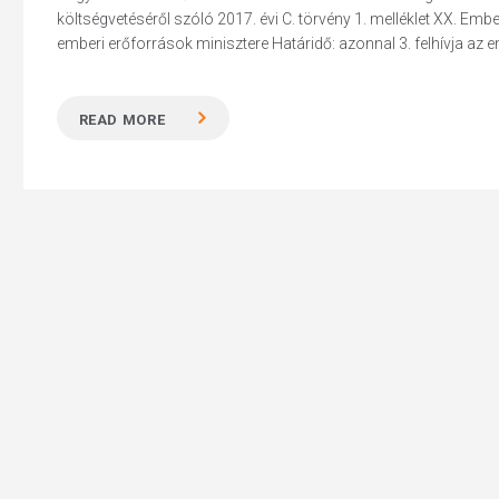
költségvetéséről szóló 2017. évi C. törvény 1. melléklet XX. Emb
emberi erőforrások minisztere Határidő: azonnal 3. felhívja az em
READ MORE
Hit enter to search or ESC to close