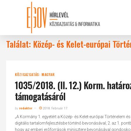
Skip
to
main
content
Találat: Közép- és Kelet-európai Tör
KÖZIGAZGATÁS: MAGYAR
1035/2018. (II. 12.) Korm. határoz
támogatásáról
by
redaktor
2018. február 17.
„A Kormány 1. egyetért a Közép- és Kelet-európai Történelem 
digitális tartalomfejlesztésbe történő bevonásával; 2. az 1. po
hogy az emberi erőforrások minisztere bevonásával gondoskodj