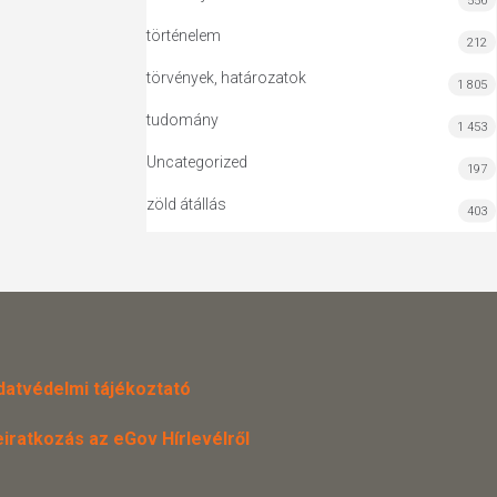
556
történelem
212
törvények, határozatok
1 805
tudomány
1 453
Uncategorized
197
zöld átállás
403
datvédelmi tájékoztató
eiratkozás az eGov Hírlevélről