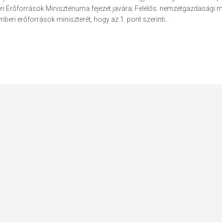
eri Erőforrások Minisztériuma fejezet javára; Felelős: nemzetgazdasági mi
beri erőforrások miniszterét, hogy az 1. pont szerinti...