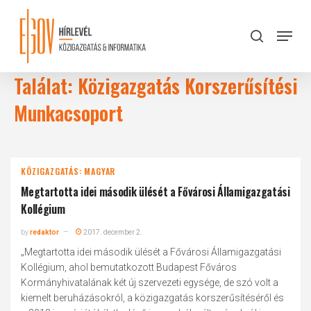
Skip
to
Menu
search
main
Close
content
Menu
Találat: Közigazgatás Korszerűsítési
Munkacsoport
KÖZIGAZGATÁS: MAGYAR
Megtartotta idei második ülését a Fővárosi Államigazgatási
Kollégium
by
redaktor
2017. december 2.
„Megtartotta idei második ülését a Fővárosi Államigazgatási
Kollégium, ahol bemutatkozott Budapest Főváros
Kormányhivatalának két új szervezeti egysége, de szó volt a
kiemelt beruházásokról, a közigazgatás korszerűsítéséről és