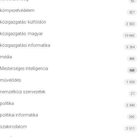
62
környezetvédelem
327
közigazgatás: külföldön
2 322
közigazgatás: magyar
10 662
közigazgatási informatika
5 784
média
488
Mesterséges Intelligencia
428
MI
művelődés
1 550
nemzetközi szervezetek
27
politika
2 340
politikai informatika
292
szakirodalom
2 511