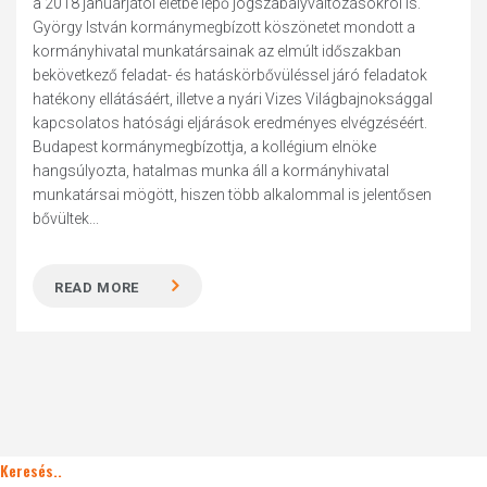
a 2018 januárjától életbe lépő jogszabályváltozásokról is.
György István kormánymegbízott köszönetet mondott a
kormányhivatal munkatársainak az elmúlt időszakban
bekövetkező feladat- és hatáskörbővüléssel járó feladatok
hatékony ellátásáért, illetve a nyári Vizes Világbajnoksággal
kapcsolatos hatósági eljárások eredményes elvégzéséért.
Budapest kormánymegbízottja, a kollégium elnöke
hangsúlyozta, hatalmas munka áll a kormányhivatal
munkatársai mögött, hiszen több alkalommal is jelentősen
bővültek...
READ MORE
Keresés..