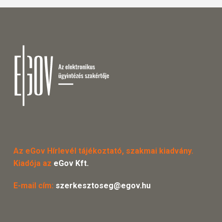
Az eGov Hírlevél tájékoztató, szakmai kiadvány.
Kiadója az
eGov Kft.
E-mail cím:
szerkesztoseg@egov.hu