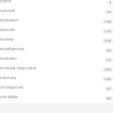
szemle
4
szervezet
190
társadalom
1 966
távközlés
1 310
technika
1 918
területfejlesztés
556
történelem
212
törvények, határozatok
1 807
tudomány
1 455
Uncategorized
197
zöld átállás
406