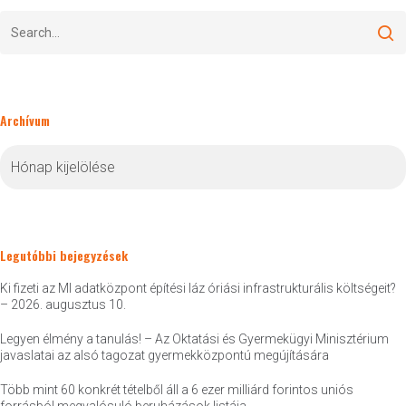
Archívum
Archívum
Legutóbbi bejegyzések
Ki fizeti az MI adatközpont építési láz óriási infrastrukturális költségeit?
– 2026. augusztus 10.
Legyen élmény a tanulás! – Az Oktatási és Gyermekügyi Minisztérium
javaslatai az alsó tagozat gyermekközpontú megújítására
Több mint 60 konkrét tételből áll a 6 ezer milliárd forintos uniós