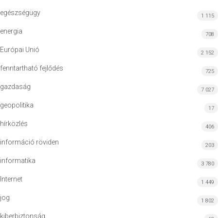
egészségügy
1 115
energia
708
Európai Unió
2 152
fenntartható fejlődés
725
gazdaság
7 027
geopolitika
17
hírközlés
406
információ röviden
203
informatika
3 780
Internet
1 449
jog
1 802
kiberbiztonság