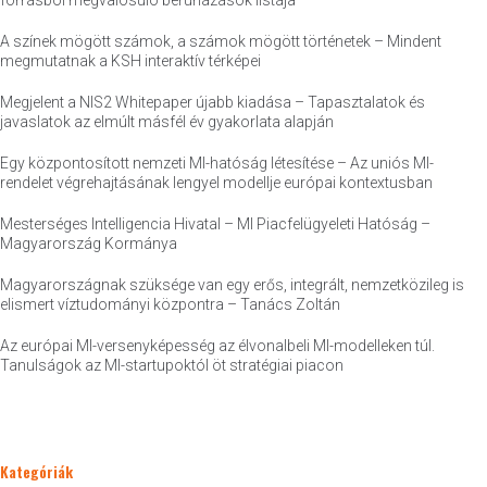
forrásból megvalósuló beruházások listája
A színek mögött számok, a számok mögött történetek – Mindent
megmutatnak a KSH interaktív térképei
Megjelent a NIS2 Whitepaper újabb kiadása – Tapasztalatok és
javaslatok az elmúlt másfél év gyakorlata alapján
Egy központosított nemzeti MI-hatóság létesítése – Az uniós MI-
rendelet végrehajtásának lengyel modellje európai kontextusban
Mesterséges Intelligencia Hivatal – MI Piacfelügyeleti Hatóság –
Magyarország Kormánya
Magyarországnak szüksége van egy erős, integrált, nemzetközileg is
elismert víztudományi központra – Tanács Zoltán
Az európai MI-versenyképesség az élvonalbeli MI-modelleken túl.
Tanulságok az MI-startupoktól öt stratégiai piacon
Kategóriák