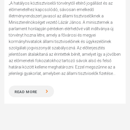
„A hatályos köztisztviselői törvénytől eltérő jogállást és az
előmenetelhez kapcsolódó, sávosan emelkedő
illetményrendszert javasol az állami tisztviselőknek a
Miniszterelnökséget vezető Lázár János. A miniszternek a
parlament honlapján pénteken elérhetővé vált indítványa új
törvényt hozna létre, amely a fővárosi és megyei
kormányhivatalok állami tisztviselőinek és ügykezelőinek
szolgálati jogviszonyát szabályozná. Az előterjesztés
jelentősen átalakítaná az érintettek bérét, amelyet így a jövőben
az előmeneteli fokozatokhoz tartozó sávok alsó és felső
határai között kellene meghatározni. Ezzel megszűnne az a
jelenlegi gyakorlat, amelyben az állami tisztviselők fizetése...
READ MORE