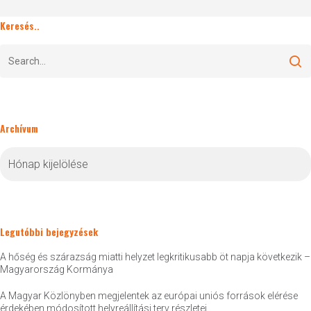
Keresés..
Archívum
Archívum
Legutóbbi bejegyzések
A hőség és szárazság miatti helyzet legkritikusabb öt napja következik –
Magyarország Kormánya
A Magyar Közlönyben megjelentek az európai uniós források elérése
érdekében módosított helyreállítási terv részletei