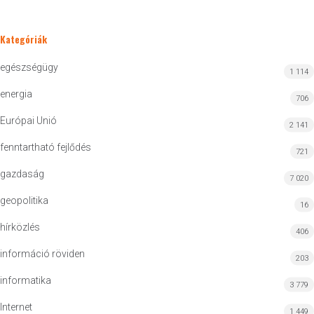
Kategóriák
egészségügy
1 114
energia
706
Európai Unió
2 141
fenntartható fejlődés
721
gazdaság
7 020
geopolitika
16
hírközlés
406
információ röviden
203
informatika
3 779
Internet
1 449