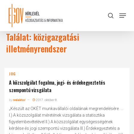
Skip
to
Menu
search
main
Close
content
Menu
Találat: közigazgatási
illetményrendszer
JOG
A közszolgálat fogalma, jogi- és érdekegyeztetés
szempontú vizsgálata
by
redaktor
2017. október 8.
„Készült az OKÉT munkavállalói oldalának megrendelésére. ...
I.) A közszolgálat méretének vizsgálata a statisztika
figyelembevételével II.) A közszolgálat egységességének
kérdése és jogi szempontú vizsgálata III.) Érdekegyeztetés a