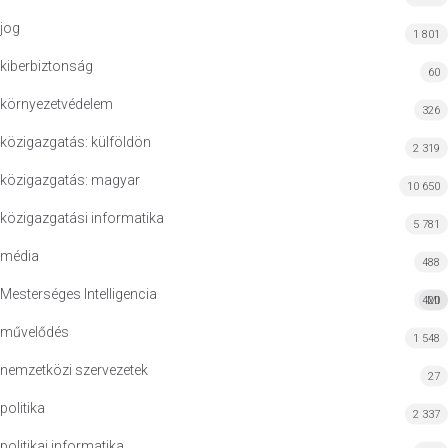
jog
1 801
kiberbiztonság
60
környezetvédelem
326
közigazgatás: külföldön
2 319
közigazgatás: magyar
10 650
közigazgatási informatika
5 781
média
488
Mesterséges Intelligencia
420
MI
művelődés
1 548
nemzetközi szervezetek
27
politika
2 337
politikai informatika