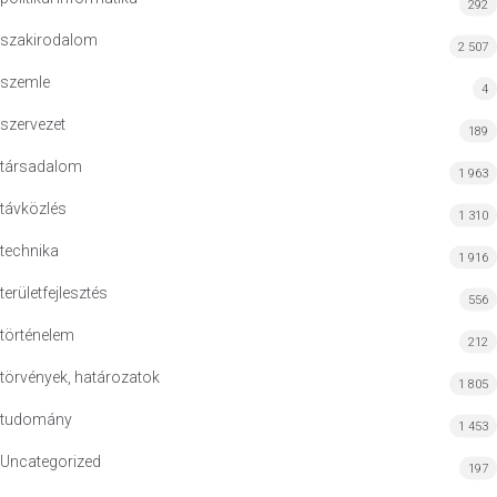
292
szakirodalom
2 507
szemle
4
szervezet
189
társadalom
1 963
távközlés
1 310
technika
1 916
területfejlesztés
556
történelem
212
törvények, határozatok
1 805
tudomány
1 453
Uncategorized
197