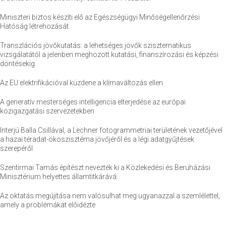
Miniszteri biztos készíti elő az Egészségügyi Minőségellenőrzési
Hatóság létrehozását
Transzlációs jövőkutatás: a lehetséges jövők szisztematikus
vizsgálatától a jelenben meghozott kutatási, finanszírozási és képzési
döntésekig
Az EU elektrifikációval küzdene a klímaváltozás ellen
A generatív mesterséges intelligencia elterjedése az európai
közigazgatási szervezetekben
Interjú Balla Csillával, a Lechner fotogrammetriai területének vezetőjével
a hazai téradat-ökoszisztéma jövőjéről és a légi adatgyűjtések
szerepéről
Szentirmai Tamás építészt nevezték ki a Közlekedési és Beruházási
Minisztérium helyettes államtitkárává
Az oktatás megújítása nem valósulhat meg ugyanazzal a szemlélettel,
amely a problémákat előidézte