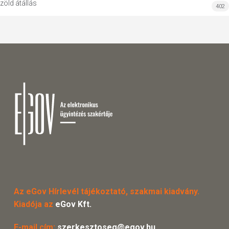
zöld átállás
402
Az eGov Hírlevél tájékoztató, szakmai kiadvány.
Kiadója az
eGov Kft.
E-mail cím:
szerkesztoseg@egov.hu