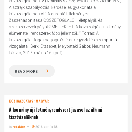
közszolgálatban IV.) Kollektív szerződések a közszférában V.)
A sztrájk szabályozási kérdései és gyakorlata a
közszolgálatban VI.) A garantált illetmények
összehasonlítása ÖSSZEFOGLALÓ – életpályák és
szakszervezeti pályák? MELLÉKLET: A közszolgálati illetmény-
előmeneteli rendszerek főbb jellemzői...” Forrás: A
közszolgálat fogalma, jogi- és érdekegyeztetés szempontú
vizsgálata ; Berki Erzsébet, Mélypataki Gábor, Neumann
László; 2017. május 16. (pdf)
READ MORE
KÖZIGAZGATÁS: MAGYAR
A kormány új illetményrendszert javasol az állami
tisztviselőknek
by
redaktor
2016. április 18.