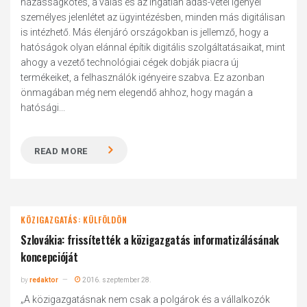
házasságkötés, a válás és az ingatlan adás-vétel igényel
személyes jelenlétet az ügyintézésben, minden más digitálisan
is intézhető. Más élenjáró országokban is jellemző, hogy a
hatóságok olyan elánnal építik digitális szolgáltatásaikat, mint
ahogy a vezető technológiai cégek dobják piacra új
termékeiket, a felhasználók igényeire szabva. Ez azonban
önmagában még nem elegendő ahhoz, hogy magán a
hatósági...
READ MORE
KÖZIGAZGATÁS: KÜLFÖLDÖN
Szlovákia: frissítették a közigazgatás informatizálásának
koncepcióját
by
redaktor
2016. szeptember 28.
„A közigazgatásnak nem csak a polgárok és a vállalkozók