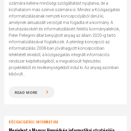
számára kellene minőségi szolgáltatást nyújtania, de a
közhatalom más szervei számára is. Mindez a Közigazgatás
informatizálásának nemzeti koncepciójából derül ki,
amelynek aktualizált verzióját ma fogadta el a kormány. A
beruházásokért és informatizálásért felelős kormányalelnök,
Peter Pellegrini által benyújtott anyag az állam 2020-ig tartó
informatizálásával foglalkozik. A jelenlegi koncepció az
informatizálás 2008-ban jóváhagyott koncepcióban
lefektetett elveiből, a közigazgatás integrált információs
rendszer kiépítettségéből, a megvalósult fejlesztési
projektekből és tevékenységekből indul ki. Az anyag azonban
kibővült...
READ MORE
KÖZIGAZGATÁSI INFORMATIKA
Megjelent a Magyar Honvédség informatikai stratégiája