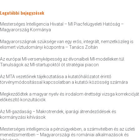
Legutóbbi bejegyzések
Mesterséges Intelligencia Hivatal – MI Piacfelügyeleti Hatóság –
Magyarország Kormánya
Magyarországnak szüksége van egy erős, integrált, nemzetközileg is
elismert víztudományi központra – Tanács Zoltán
Az európai MI-versenyképesség az élvonalbeli MI-modelleken túl.
Tanulságok az MI-startupoktól öt stratégiai piacon
Az MTA vezetőinek tájékoztatása a kutatóhálózatot érintő
törvénymódosítással kapcsolatban a kutatói közösség számára
Megkezdődtek a magyar nyelv és irodalom érettségi vizsga korrekcióját
előkészítő konzultációk
Az MI-gazdaság – Makrotrendek, iparági átrendeződések és
kormányzási kihívások
Mesterséges intelligencia a pénzügyekben, a számvitelben és az üzleti
menedzsmentben – Magyarországi és romániai alkalmazások és