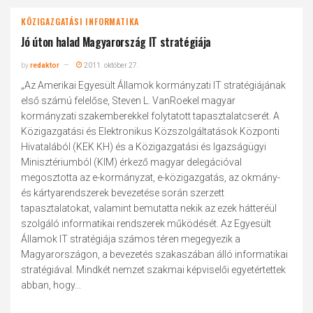
KÖZIGAZGATÁSI INFORMATIKA
Jó úton halad Magyarország IT stratégiája
by
redaktor
2011. október 27.
„Az Amerikai Egyesült Államok kormányzati IT stratégiájának
első számú felelőse, Steven L. VanRoekel magyar
kormányzati szakemberekkel folytatott tapasztalatcserét. A
Közigazgatási és Elektronikus Közszolgáltatások Központi
Hivatalából (KEK KH) és a Közigazgatási és Igazságügyi
Minisztériumból (KIM) érkező magyar delegációval
megosztotta az e-kormányzat, e-közigazgatás, az okmány-
és kártyarendszerek bevezetése során szerzett
tapasztalatokat, valamint bemutatta nekik az ezek hátteréül
szolgáló informatikai rendszerek működését. Az Egyesült
Államok IT stratégiája számos téren megegyezik a
Magyarországon, a bevezetés szakaszában álló informatikai
stratégiával. Mindkét nemzet szakmai képviselői egyetértettek
abban, hogy...