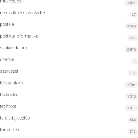
művelődés
1 549
nemzetközi szervezetek
27
politika
2 340
politikai informatika
292
szakirodalom
2 510
szemle
4
szervezet
189
társadalom
1 964
távközlés
1 310
technika
1 918
területfejlesztés
556
történelem
212