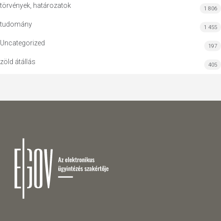
törvények, határozatok
1 806
tudomány
1 455
Uncategorized
197
zöld átállás
405