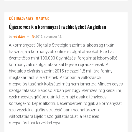
KÖZIGAZGATÁS: MAGYAR
Újjászervezik a kormányzati webhelyeket Angliában
by
redaktor
2012. november 12.
A kormányzati Digitális Stratégia szerint a lakosság ritkán
használja a kormányzati online szolgáltatásokat. Ezért az
évente több mint 100.000 ügyintézési forgalmat lebonyolító
kormányzati szolgáltatásokat teljesen újraszervezik. A
hivatalos elvárás szerint 2015-re ezzel 1,8 milliárd fontnyi
megtakarítást is elérhetnek. Azonban a változások
megvalósításának költségei még nem ismertek. Minden egyes
szolgáltatással kapcsolatban pénzügyi elemzés fog készülni,
ezek megvizsgálása után lehet majd csak a tényleges
költségekről képet alkotni. Decemberben fogják a kormányzati
szervezetek digitális stratégiáiban meghatározni a
változtatásra kijelölt szolgáltatásokat, a részletes
megvalósítási tervekkel együtt....