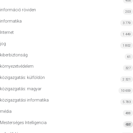
406
információ röviden
203
informatika
3 779
Internet
1 449
jog
1 802
kiberbiztonság
61
környezetvédelem
327
közigazgatás: külföldön
2 321
közigazgatás: magyar
10 659
közigazgatási informatika
5 783
média
488
Mesterséges Intelligencia
427
MI