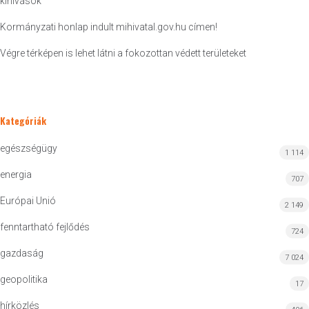
kihívások
Kormányzati honlap indult mihivatal.gov.hu címen!
Végre térképen is lehet látni a fokozottan védett területeket
Kategóriák
egészségügy
1 114
energia
707
Európai Unió
2 149
fenntartható fejlődés
724
gazdaság
7 024
geopolitika
17
hírközlés