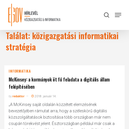
Skip
to
Menu
search
main
Close
content
Menu
Találat: közigazgatási informatikai
stratégia
INFORMATIKA
McKinsey: a kormányok öt fő feladata a digitális állam
felépítésében
by
redaktor
2018. január 14.
„A McKinsey saját oldalán közzétett elemzésének
bevezetőjében rámutat arra, hogy a széleskörű digitális
közszolgáltatások biztosítása több országban már nem
csupán törekvést jelent. Észtországban például már csak a