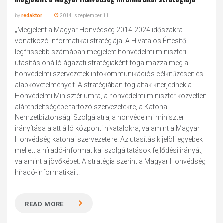
by
redaktor
2014. szeptember 11.
„Megjelent a Magyar Honvédség 2014-2024 időszakra
vonatkozó informatikai stratégiája. A Hivatalos Értesítő
legfrissebb számában megjelent honvédelmi miniszteri
utasítás önálló ágazati stratégiaként fogalmazza meg a
honvédelmi szervezetek infokommunikációs célkitűzéseit és
alapkövetelményeit. A stratégiában foglaltak kiterjednek a
Honvédelmi Minisztériumra, a honvédelmi miniszter közvetlen
alárendeltségébe tartozó szervezetekre, a Katonai
Nemzetbiztonsági Szolgálatra, a honvédelmi miniszter
irányítása alatt álló központi hivatalokra, valamint a Magyar
Honvédség katonai szervezeteire. Az utasítás kijelöli egyebek
mellett a híradó-informatikai szolgáltatások fejlődési irányát,
valamint a jövőképet. A stratégia szerint a Magyar Honvédség
híradó-informatikai...
READ MORE