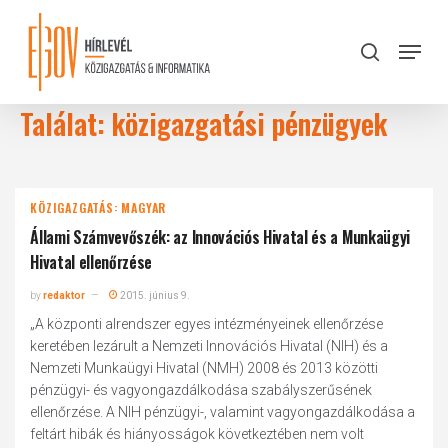
Skip
to
Menu
search
main
Close
content
Menu
Találat: közigazgatási pénzügyek
KÖZIGAZGATÁS: MAGYAR
Állami Számvevőszék: az Innovációs Hivatal és a Munkaügyi
Hivatal ellenőrzése
by
redaktor
2015. június 9.
„A központi alrendszer egyes intézményeinek ellenőrzése
keretében lezárult a Nemzeti Innovációs Hivatal (NIH) és a
Nemzeti Munkaügyi Hivatal (NMH) 2008 és 2013 közötti
pénzügyi- és vagyongazdálkodása szabályszerűsének
ellenőrzése. A NIH pénzügyi-, valamint vagyongazdálkodása a
feltárt hibák és hiányosságok következtében nem volt