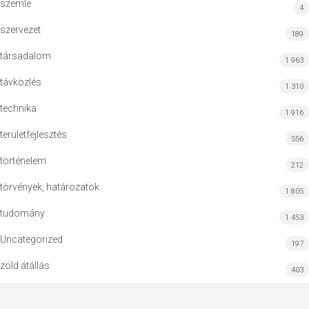
szemle
4
szervezet
189
társadalom
1 963
távközlés
1 310
technika
1 916
területfejlesztés
556
történelem
212
törvények, határozatok
1 805
tudomány
1 453
Uncategorized
197
zöld átállás
403