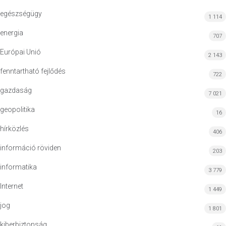
egészségügy
1 114
energia
707
Európai Unió
2 143
fenntartható fejlődés
722
gazdaság
7 021
geopolitika
16
hírközlés
406
információ röviden
203
informatika
3 779
Internet
1 449
jog
1 801
kiberbiztonság