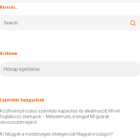
Keresés..
Archívum
Archívum
Legutóbbi bejegyzések
Közfinanszírozású számítási kapacitás és alkalmazott MI-vel
foglalkozó startupok – Mélyelemzés a lengyel MI-gyárak
ökoszisztémájáról
Ki felügyeli a mesterséges intelligenciát Magyarországon?