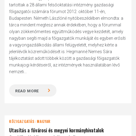
tartottak a 28 állami felsőoktatási intézmény gazdasági
főigazgatói számára fórumot 2012. október 11-én,
Budapesten. Németh Lászlóné nyitóbeszédében elmondta: a
tárca mindent megtesz annak érdekében, hogy a fórummal
olyan zökkenőmentes együttműködés vegye kezdetét, amely
nagyban segíti majd a főigazgatók munkáját és egyben erősíti
a vagyongazdálkodás állami felügyeletét, melyhez kérte a
jelenlévők közreműködését is. Hegmanné Nemes Sára
tájékoztatást adott többek között a gazdasági főigazgatók
munkajogi kérdéseiről, az intézmények használatában lévő
nemzeti...
READ MORE
KÖZIGAZGATÁS: MAGYAR
Utasítás a fővárosi és megyei kormányhivatalok