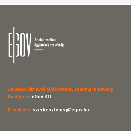
Az eGov Hírlevél tájékoztató, szakmai kiadvány.
Kiadója az
eGov Kft.
E-mail cím:
szerkesztoseg@egov.hu