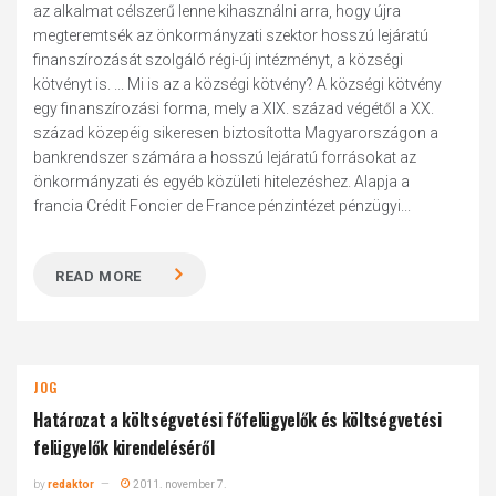
az alkalmat célszerű lenne kihasználni arra, hogy újra
megteremtsék az önkormányzati szektor hosszú lejáratú
finanszírozását szolgáló régi-új intézményt, a községi
kötvényt is. ... Mi is az a községi kötvény? A községi kötvény
egy finanszírozási forma, mely a XIX. század végétől a XX.
század közepéig sikeresen biztosította Magyarországon a
bankrendszer számára a hosszú lejáratú forrásokat az
önkormányzati és egyéb közületi hitelezéshez. Alapja a
francia Crédit Foncier de France pénzintézet pénzügyi...
READ MORE
JOG
Határozat a költségvetési főfelügyelők és költségvetési
felügyelők kirendeléséről
by
redaktor
2011. november 7.