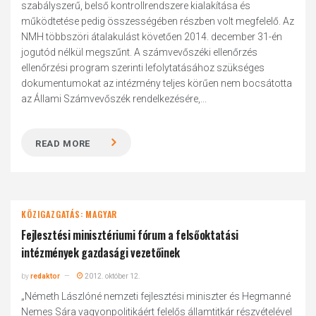
szabályszerű, belső kontrollrendszere kialakítása és
működtetése pedig összességében részben volt megfelelő. Az
NMH többszöri átalakulást követően 2014. december 31-én
jogutód nélkül megszűnt. A számvevőszéki ellenőrzés
ellenőrzési program szerinti lefolytatásához szükséges
dokumentumokat az intézmény teljes körűen nem bocsátotta
az Állami Számvevőszék rendelkezésére,...
READ MORE
KÖZIGAZGATÁS: MAGYAR
Fejlesztési minisztériumi fórum a felsőoktatási
intézmények gazdasági vezetőinek
by
redaktor
2012. október 12.
„Németh Lászlóné nemzeti fejlesztési miniszter és Hegmanné
Nemes Sára vagyonpolitikáért felelős államtitkár részvételével