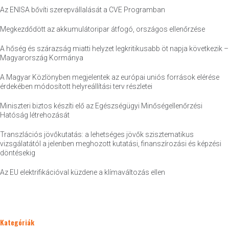
Az ENISA bővíti szerepvállalását a CVE Programban
Megkezdődött az akkumulátoripar átfogó, országos ellenőrzése
A hőség és szárazság miatti helyzet legkritikusabb öt napja következik –
Magyarország Kormánya
A Magyar Közlönyben megjelentek az európai uniós források elérése
érdekében módosított helyreállítási terv részletei
Miniszteri biztos készíti elő az Egészségügyi Minőségellenőrzési
Hatóság létrehozását
Transzlációs jövőkutatás: a lehetséges jövők szisztematikus
vizsgálatától a jelenben meghozott kutatási, finanszírozási és képzési
döntésekig
Az EU elektrifikációval küzdene a klímaváltozás ellen
Kategóriák