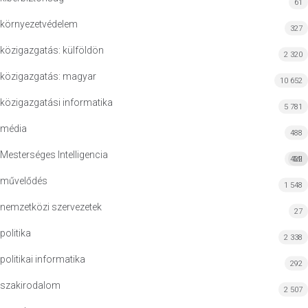
61
környezetvédelem
327
közigazgatás: külföldön
2 320
közigazgatás: magyar
10 652
közigazgatási informatika
5 781
média
488
Mesterséges Intelligencia
422
MI
művelődés
1 548
nemzetközi szervezetek
27
politika
2 338
politikai informatika
292
szakirodalom
2 507