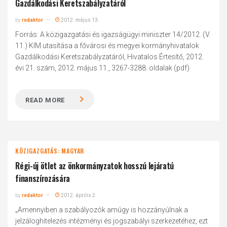
Gazdálkodási Keretszabályzatáról
by
redaktor
2012. május 13.
Forrás: A közigazgatási és igazságügyi miniszter 14/2012. (V.
11.) KIM utasítása a fővárosi és megyei kormányhivatalok
Gazdálkodási Keretszabályzatáról, Hivatalos Értesítő, 2012.
évi 21. szám, 2012. május 11., 3267-3288. oldalak (pdf)
READ MORE
KÖZIGAZGATÁS: MAGYAR
Régi-új ötlet az önkormányzatok hosszú lejáratú
finanszírozására
by
redaktor
2012. április 2.
„Amennyiben a szabályozók amúgy is hozzányúlnak a
jelzáloghitelezés intézményi és jogszabályi szerkezetéhez, ezt