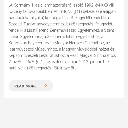
„A Kormány 1. az államháztartásról szóló 1992. évi XXXVIII.
törvény (a továbbiakban: Áht.) 46/A. § (1) bekezdése alapján
azonnali hatállyal a) költségvetési főfelügyelőt rendel ki a
Szegedi Tudományegyetemhez; b) költségvetési felügyelőt
rendel ki a Liszt Ferenc Zeneművészeti Egyetemhez, a Szent
István Egyetemhez, a Széchenyi István Egyetemhez, a
Kaposvári Egyetemhez, a Magyar Nemzeti Galériához, az
Iparművészeti Múzeumhoz, a Magyar Művelődési Intézet és
Képzőművészeti Lektorátushoz, a Pesti Magyar Színházhoz;
2. az Áht. 46/A. § (1) bekezdése alapján 2012. január 1-jei
hatállyal a) költségvetési főfelügyelõt...
READ MORE