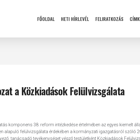
FŐOLDAL
HETI HÍRLEVÉL
FELIRATKOZÁS
CÍMK
ozat a Közkiadások Felülvizsgálata
zgatás komponens 38. reform intézkedése értelmében az egyes kiemelt áll
en alapuló felülvizsgálata érdekében a kormányzati igazgatásról szóló 2
nyező, tanácsadó tevékenységet végző testületként Közkiadások Felülviz