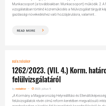
Munkacsoport (a továbbiakban: Munkacsoport) működik. 2. A M
vizsgálatában történő közreműködés a felülvizsgálat tárgyát képe
gazdasági növekedéshez való hozzájárulásra, valamint...
Hit enter to search or ESC to close
READ MORE
EGÉSZSÉGÜGY
1262/2023. (VII. 4.) Korm. hatá
felülvizsgálatáról
by
redaktor
2023. július 9.
„A Kormány a Magyarország Helyreállítási és Ellenállóképesség
felülvizsgálatok révén című reform keretében megvalósuló intéz