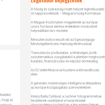
A hőség és szárazság miatti helyzet legkritikusabb
öt napja következik – Magyarország Kormánya
A Magyar Közlönyben megjelentek az európai
uniós források elérése érdekében módosított
helyreállítási terv részletei
Miniszteri biztos készíti elő az Egészségügyi
Minőségellenőrzési Hatóság létrehozását
Transzlációs jövőkutatás: a lehetséges jövők
szisztematikus vizsgálatától a jelenben meghozott
kutatási, finanszírozási és képzési döntésekig
Az EU elektrifikációval küzdene a klímaváltozás
ellen
A generatív mesterséges intelligencia elterjedése
az európai közigazgatási szervezetekben
 kiadási
Interjú Balla Csillával, a Lechner fotogrammetriai
, hogy a)
területének vezetőjével a hazai téradat-
ökoszisztéma jövőjéről és a légi adatgyűjtések