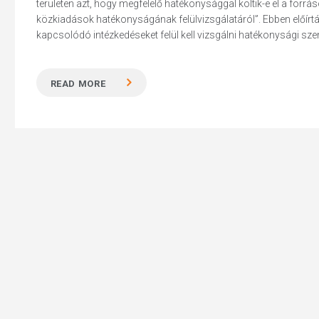
területen azt, hogy megfelelő hatékonysággal költik-e el a forr
közkiadások hatékonyságának felülvizsgálatáról”. Ebben előírtá
kapcsolódó intézkedéseket felül kell vizsgálni hatékonysági sz
READ MORE