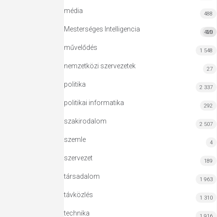
média
488
Mesterséges Intelligencia
420
MI
művelődés
1 548
nemzetközi szervezetek
27
politika
2 337
politikai informatika
292
szakirodalom
2 507
szemle
4
szervezet
189
társadalom
1 963
távközlés
1 310
technika
1 916