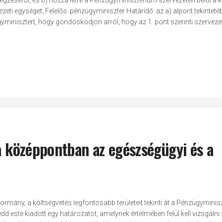
égzéséről, és b) hozza létre a Pénzügyminisztérium szervezetén belül a 
ezeti egységet; Felelős: pénzügyminiszter Határidő: az a) alpont tekinteté
gyminisztert, hogy gondoskodjon arról, hogy az 1. pont szerinti szervezet
 a középpontban az egészségügyi és a
ormány, a költségvetés legfontosabb területeit tekinti át a Pénzügyminis
dd este kiadott egy határozatot, amelynek értelmében felül kell vizsgál