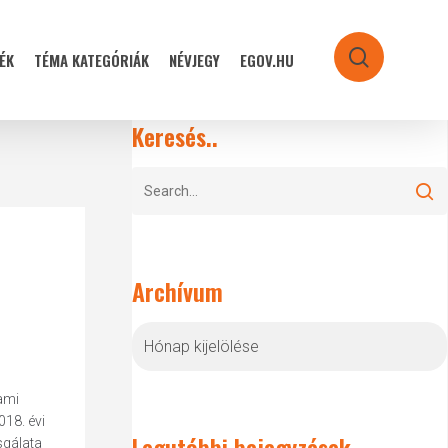
ÉK
TÉMA KATEGÓRIÁK
NÉVJEGY
EGOV.HU
search
Keresés..
Archívum
Archívum
ami
018. évi
Legutóbbi bejegyzések
sgálata