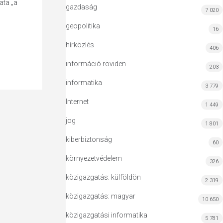
ata „a
gazdaság
7 020
geopolitika
16
hírközlés
406
információ röviden
203
informatika
3 779
Internet
1 449
jog
1 801
kiberbiztonság
60
környezetvédelem
326
közigazgatás: külföldön
2 319
közigazgatás: magyar
10 650
közigazgatási informatika
5 781