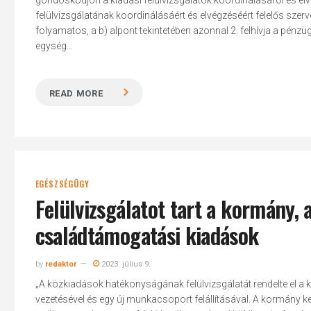
gondoskodjon a kiadási felülvizsgálatok koordinálásáról és elv
felülvizsgálatának koordinálásáért és elvégzéséért felelős szerv
folyamatos, a b) alpont tekintetében azonnal 2. felhívja a pénzü
egység...
READ MORE
EGÉSZSÉGÜGY
Felülvizsgálatot tart a kormány,
családtámogatási kiadások
by
redaktor
2023. július 9.
„A közkiadások hatékonyságának felülvizsgálatát rendelte el a k
vezetésével és egy új munkacsoport felállításával. A kormány ke