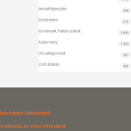
területfejlesztés
556
történelem
212
törvények, határozatok
1 805
tudomány
1 453
Uncategorized
197
zöld átállás
402
datvédelmi tájékoztató
eiratkozás az eGov Hírlevélről