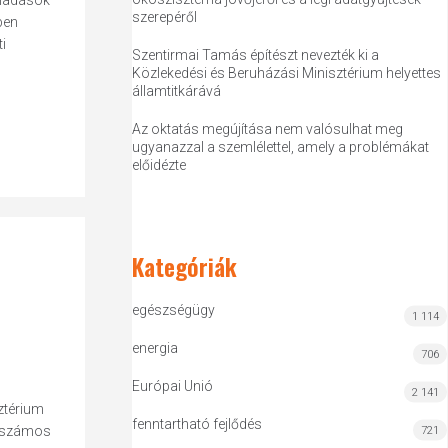
kiadások
szerepéről
ben
i
Szentirmai Tamás építészt nevezték ki a
Közlekedési és Beruházási Minisztérium helyettes
államtitkárává
Az oktatás megújítása nem valósulhat meg
ugyanazzal a szemlélettel, amely a problémákat
előidézte
Kategóriák
egészségügy
1 114
energia
706
Európai Unió
2 141
ztérium
fenntartható fejlődés
ni számos
721