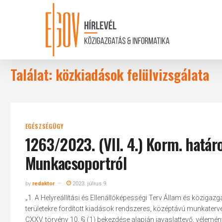
Skip
to
main
content
Találat: közkiadások felülvizsgálata
EGÉSZSÉGÜGY
1263/2023. (VII. 4.) Korm. határ
Munkacsoportról
by
redaktor
2023. július 9.
„1. A Helyreállítási és Ellenállóképességi Terv Állam és köziga
területekre fordított kiadások rendszeres, középtávú munkaterv
CXXV. törvény 10. § (1) bekezdése alapján javaslattevő, vélemé