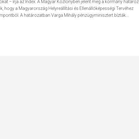
ásokat – írja az Index. A Magyar Közlönyben jelent meg a kormány határoz
k, hogy a Magyarország Helyreállítási és Ellenállóképességi Tervéhez
empontból. A határozatban Varga Mihály pénzügyminisztert bízták...