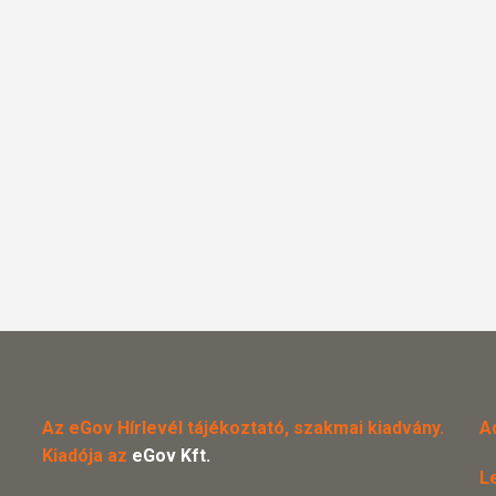
Az eGov Hírlevél tájékoztató, szakmai kiadvány.
A
Kiadója az
eGov Kft.
L