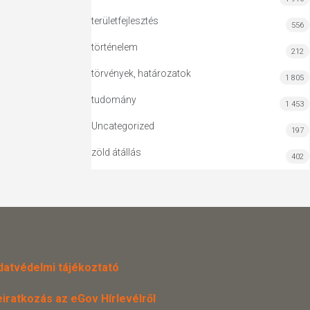
területfejlesztés
556
történelem
212
törvények, határozatok
1 805
tudomány
1 453
Uncategorized
197
zöld átállás
402
datvédelmi tájékoztató
eiratkozás az eGov Hírlevélről