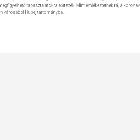
 megfigyelhető tapasztalatokra építették. Mint emlékeztetnek rá, a korona
n városából Hupej tartományba,...