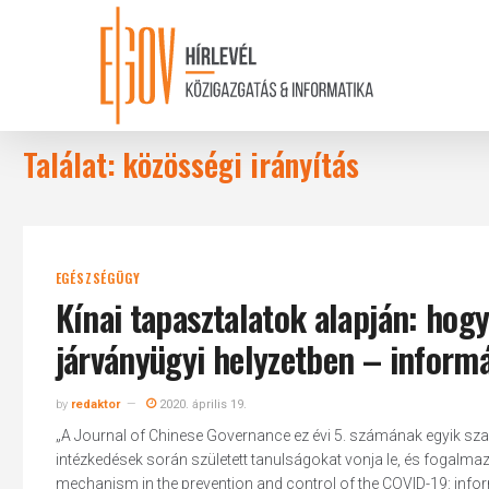
Skip
to
main
content
Találat: közösségi irányítás
EGÉSZSÉGÜGY
Kínai tapasztalatok alapján: hog
járványügyi helyzetben – informá
by
redaktor
2020. április 19.
„A Journal of Chinese Governance ez évi 5. számának egyik szak
intézkedések során született tanulságokat vonja le, és fogalm
mechanism in the prevention and control of the COVID-19: inform