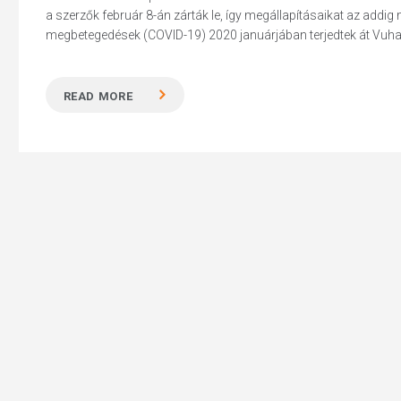
a szerzők február 8-án zárták le, így megállapításaikat az addig
megbetegedések (COVID-19) 2020 januárjában terjedtek át Vuha
READ MORE
Hit enter to search or ESC to close