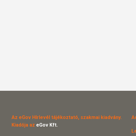
Az eGov Hírlevél tájékoztató, szakmai kiadvány.
A
Kiadója az
eGov Kft.
L