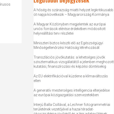
vírusos
A hőség és szárazság miatti helyzet legkritikusabb
öt napja következik – Magyarország Kormánya
A Magyar Közlönyben megjelentek az európai
uniós források elérése érdekében módosított
helyreállítási terv részletei
Miniszteri biztos készíti elő az Egészségügyi
Minőségellenőrzési Hatóság létrehozását
Transzlációs jövőkutatás: a lehetséges jövők
szisztematikus vizsgálatától a jelenben meghozott
kutatási, finanszírozási és képzési döntésekig
Az EU elektrifikációval küzdene a klímaváltozás
ellen
A generatív mesterséges intelligencia elterjedése
az európai közigazgatási szervezetekben
Interjú Balla Csillával, a Lechner fotogrammetriai
területének vezetőjével a hazai téradat-
ökoszisztéma jövőjéről és a légi adatgyűjtések