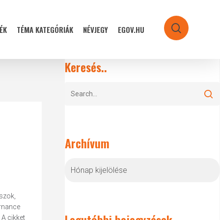
ÉK
TÉMA KATEGÓRIÁK
NÉVJEGY
EGOV.HU
search
Keresés..
Archívum
Archívum
szok,
ernance
Legutóbbi bejegyzések
 A cikket