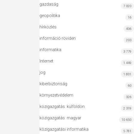
gazdaság
7 020
geopolitika
16
hírközlés
406
információ röviden
203
informatika
3 779
Internet
1 449
jog
1 801
kiberbiztonság
60
környezetvédelem
326
közigazgatás: külföldön
2 319
közigazgatás: magyar
10 650
közigazgatási informatika
5 781