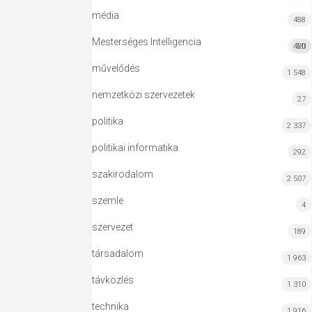
média
488
Mesterséges Intelligencia
420
MI
művelődés
1 548
nemzetközi szervezetek
27
politika
2 337
politikai informatika
292
szakirodalom
2 507
szemle
4
szervezet
189
társadalom
1 963
távközlés
1 310
technika
1 916