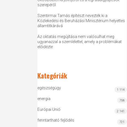
szerepéről
Szentirmai Tamás építészt nevezték ki a
Közlekedési és Beruházási Minisztérium helyettes
államtitkárává
Az oktatás megújítása nem valósulhat meg
ugyanazzal a szemlélettel, amely a problémákat
előidézte
Kategóriák
egészségügy
1 114
energia
706
Európai Unió
2 141
fenntartható fejlődés
721