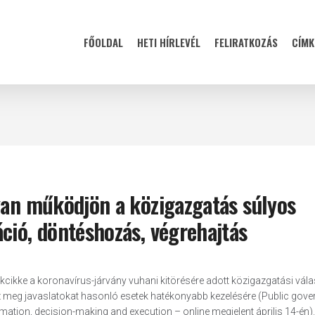
FŐOLDAL
HETI HÍRLEVÉL
FELIRATKOZÁS
CÍMK
yan működjön a közigazgatás súlyos
ció, döntéshozás, végrehajtás
cikke a koronavírus-járvány vuhani kitörésére adott közigazgatási vála
az meg javaslatokat hasonló esetek hatékonyabb kezelésére (Public gov
ation, decision-making and execution – online megjelent április 14-én).